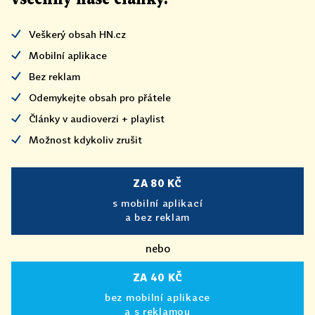
Veškerý obsah HN.cz
Mobilní aplikace
Bez reklam
Odemykejte obsah pro přátele
Články v audioverzi + playlist
Možnost kdykoliv zrušit
ZA 80 KČ
s mobilní aplikací
a bez reklam
nebo
ZA 40 KČ
bez mobilní aplikace
a s reklamou