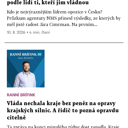
podle lidí ti, kteří jim vládnou
Kdo je nejvýraznějším lídrem opozice v Česku?
Průzkum agentury NMS přinesl výsledky, ze kterých by
měl jistě radost Jára Cimrman. Na prvním...
10. 8. 2026 ▪ 4 min. čtení
RANNÍ BRÍFINK
Vláda nechala kraje bez peněz na opravy
krajských silnic. A řidič to pozná opravdu
citelně
Ta zpráva na konci minulého týdne dost zapadla. Kraje