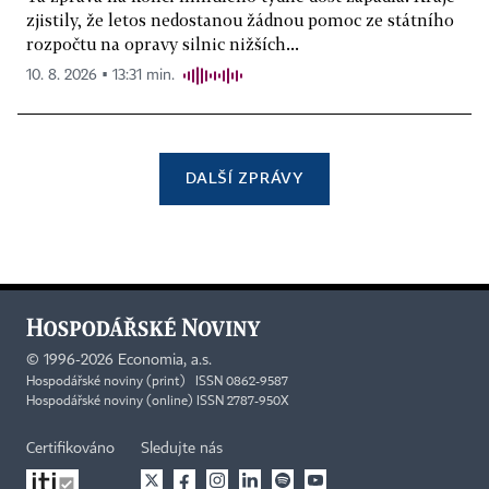
zjistily, že letos nedostanou žádnou pomoc ze státního
rozpočtu na opravy silnic nižších...
10. 8. 2026 ▪ 13:31 min.
DALŠÍ ZPRÁVY
©
1996-2026
Economia, a.s.
Hospodářské noviny (print) ISSN 0862-9587
Hospodářské noviny (online) ISSN 2787-950X
Certifikováno
Sledujte nás