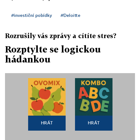
#investiční pobídky
#Deloitte
Rozrušily vás zprávy a cítíte stres?
Rozptylte se logickou
hádankou
HRÁT
HRÁT