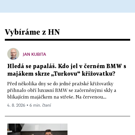
Vybíráme z HN
JAN KUBITA
Hledá se papaláš. Kdo jel v černém BMW s
majákem skrze „Turkovu“ křižovatku?
Před několika dny se do jedné pražské křižovatky
přihnalo obří luxusní BMW se začerněnými skly a
blikajícím majáčkem na střeše. Na červenou...
4. 8. 2026 ▪ 6 min. čtení