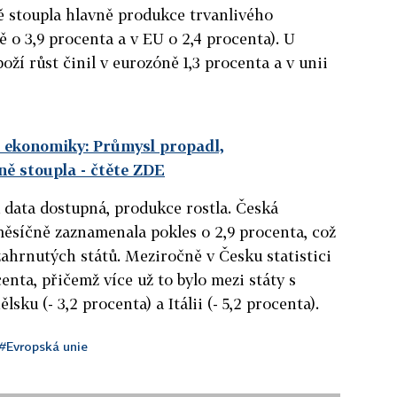
 stoupla hlavně produkce trvanlivého
 o 3,9 procenta a v EU o 2,4 procenta). U
ží růst činil v eurozóně 1,3 procenta a v unii
é ekonomiky: Průmysl propadl,
ně stoupla
- čtěte ZDE
u data dostupná, produkce rostla. Česká
ěsíčně zaznamenala pokles o 2,9 procenta, což
zahrnutých států. Meziročně v Česku statistici
enta, přičemž více už to bylo mezi státy s
sku (- 3,2 procenta) a Itálii (- 5,2 procenta).
#Evropská unie