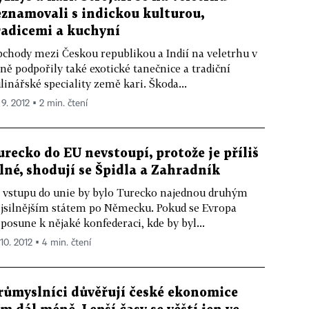
eznamovali s indickou kulturou,
radicemi a kuchyní
chody mezi Českou republikou a Indií na veletrhu v
ně podpořily také exotické tanečnice a tradiční
linářské speciality země kari. Škoda...
 9. 2012 ▪ 2 min. čtení
urecko do EU nevstoupí, protože je příliš
ilné, shodují se Špidla a Zahradník
 vstupu do unie by bylo Turecko najednou druhým
jsilnějším státem po Německu. Pokud se Evropa
posune k nějaké konfederaci, kde by byl...
 10. 2012 ▪ 4 min. čtení
růmyslníci důvěřují české ekonomice