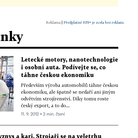
|
Předplatné HN+ je zcela bez reklam.
ánky
Letecké motory, nanotechnologie
i osobní auta. Podívejte se, co
táhne českou ekonomiku
Především výroba automobilů táhne českou
ekonomiku, ale špatně se nedaří ani jiným
odvětvím strojírenství. Díky tomu roste
český export, a to do...
11. 9. 2012 ▪ 2 min. čtení
yznys a kari. Strojaři se na veletrhu