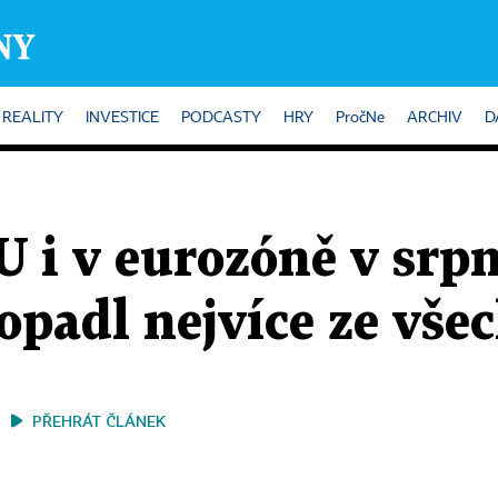
REALITY
INVESTICE
PODCASTY
HRY
PročNe
ARCHIV
D
 i v eurozóně v srpn
opadl nejvíce ze vše
PŘEHRÁT ČLÁNEK