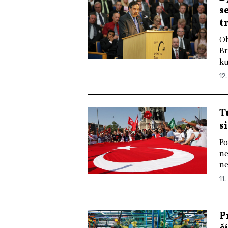
s
t
Ob
Br
ku
12.
T
s
Po
ne
ne
11.
P