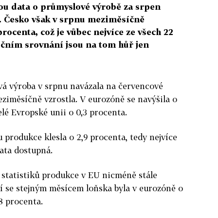
jsou data o průmyslové výrobě za srpen
. Česko však v srpnu meziměsíčně
rocenta, což je vůbec nejvíce ze všech 22
očním srovnání jsou na tom hůř jen
á výroba v srpnu navázala na červencové
eziměsíčně vzrostla. V eurozóně se navýšila o
elé Evropské unii o 0,3 procenta.
 produkce klesla o 2,9 procenta, tedy nejvíce
data dostupná.
statistiků produkce v EU nicméně stále
í se stejným měsícem loňska byla v eurozóně o
,8 procenta.