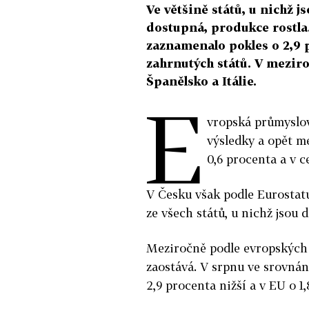
Ve většině států, u nichž 
dostupná, produkce rostla
zaznamenalo pokles o 2,9 p
zahrnutých států. V mezir
Španělsko a Itálie.
E
vropská průmyslov
výsledky a opět m
0,6 procenta a v c
V Česku však podle Eurostatu
ze všech států, u nichž jsou 
Meziročně podle evropských 
zaostává. V srpnu ve srovnán
2,9 procenta nižší a v EU o 1