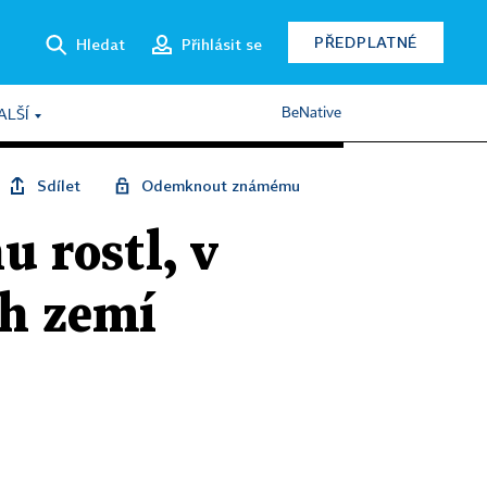
PŘEDPLATNÉ
Hledat
Přihlásit se
BeNative
ALŠÍ
Sdílet
Odemknout známému
u rostl, v
ch zemí