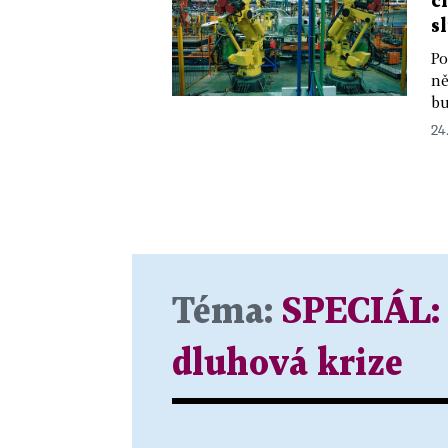
č
s
Po
ně
bu
24
Téma:
SPECIÁL:
dluhová krize