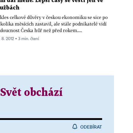
ím dál méně. Lepší časy se věští jen ve
lužbách
kles celkové důvěry v českou ekonomiku se sice po
kolika měsících zastavil, ale stále podnikatelé vidí
doucnost Česka hůř než před rokem....
. 8. 2012 ▪ 3 min. čtení
Svět obchází
ODEBÍRAT