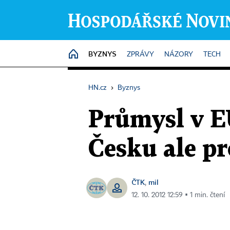
BYZNYS
HOME
ZPRÁVY
NÁZORY
TECH
HN.cz
›
Byznys
Průmysl v EU
Česku ale pr
ČTK
mil
,
12. 10. 2012 12:59 ▪ 1 min. čtení