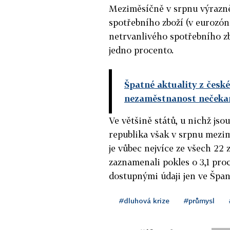
Meziměsíčně v srpnu výrazně
spotřebního zboží (v eurozóně
netrvanlivého spotřebního zbo
jedno procento.
Špatné aktuality z česk
nezaměstnanost nečeka
Ve většině států, u nichž jso
republika však v srpnu mezim
je vůbec nejvíce ze všech 22 
zaznamenali pokles o 3,1 proc
dostupnými údaji jen ve Španěl
#dluhová krize
#průmysl