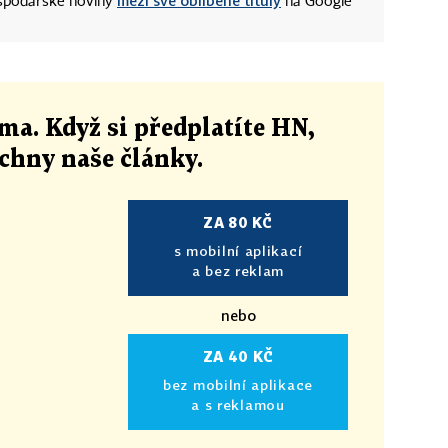
mezi své oblíbené tituly
ospodářské noviny
na Google
ma. Když si předplatíte HN,
echny naše články
.
ZA 80 KČ
s mobilní aplikací
a bez reklam
nebo
ZA 40 KČ
bez mobilní aplikace
a s reklamou