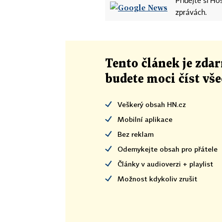
Přidejte si H
zprávách.
Tento článek
je
zdar
budete moci číst vš
Veškerý obsah HN.cz
Mobilní aplikace
Bez reklam
Odemykejte obsah pro přátele
Články v audioverzi + playlist
Možnost kdykoliv zrušit