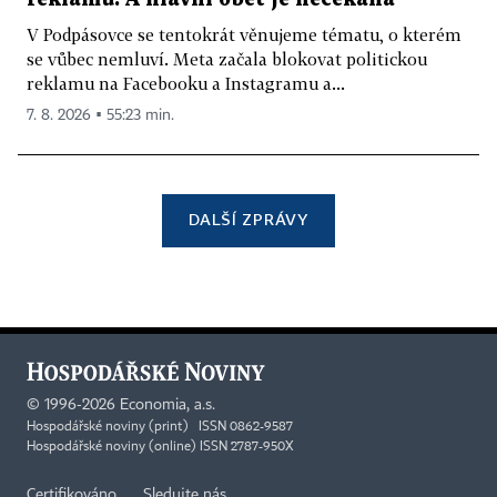
V Podpásovce se tentokrát věnujeme tématu, o kterém
se vůbec nemluví. Meta začala blokovat politickou
reklamu na Facebooku a Instagramu a...
7. 8. 2026 ▪ 55:23 min.
DALŠÍ ZPRÁVY
©
1996-2026
Economia, a.s.
Hospodářské noviny (print) ISSN 0862-9587
Hospodářské noviny (online) ISSN 2787-950X
Certifikováno
Sledujte nás