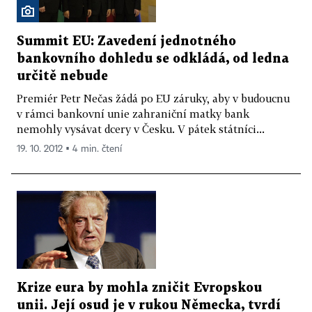
Summit EU: Zavedení jednotného
bankovního dohledu se odkládá, od ledna
určitě nebude
Premiér Petr Nečas žádá po EU záruky, aby v budoucnu
v rámci bankovní unie zahraniční matky bank
nemohly vysávat dcery v Česku. V pátek státníci...
19. 10. 2012 ▪ 4 min. čtení
Krize eura by mohla zničit Evropskou
unii. Její osud je v rukou Německa, tvrdí