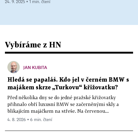
24. 9. 2025 ▪ 1 min. čtení
Vybíráme z HN
JAN KUBITA
Hledá se papaláš. Kdo jel v černém BMW s
majákem skrze „Turkovu“ křižovatku?
Před několika dny se do jedné pražské křižovatky
přihnalo obří luxusní BMW se začerněnými skly a
blikajícím majáčkem na střeše. Na červenou...
4. 8. 2026 ▪ 6 min. čtení