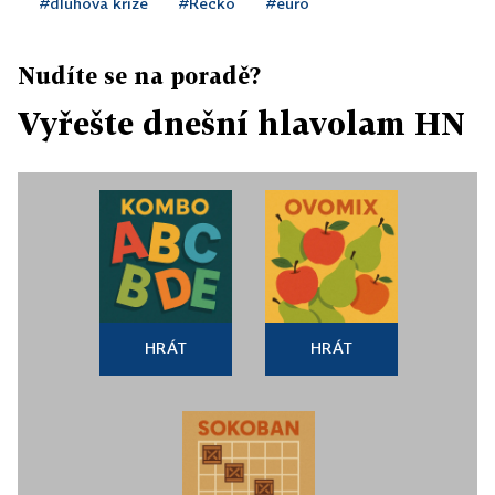
#dluhová krize
#Řecko
#euro
Nudíte se na poradě?
Vyřešte dnešní hlavolam HN
HRÁT
HRÁT