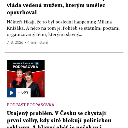
vláda vedená mužem, kterým umělec
opovrhoval
Někteří říkají, že to byl poslední happening Milana
Knížáka. A něco na tom je. Pohřeb se státními poctami
organizovaný těmi, kterými slavný...
7. 8. 2026 ▪ 4 min. čtení
55:23
PODCAST PODPÁSOVKA
Utajený problém. V Česku se chystají
první volby, kdy sítě blokují politickou
reklamu. A hlavní oběť je nečekaná