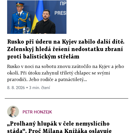
Rusko při úderu na Kyjev zabilo další dítě.
Zelenskyj hledá řešení nedostatku zbraní
proti balistickým střelám
Rusko v noci na sobotu znovu zaútočilo na Kyjev a jeho
okolí. Při útoku zahynul tříletý chlapec se svými
prarodiči. Jeho rodiče a patnáctiletý...
8. 8. 2026 ▪ 3 min. čtení
PETR HONZEJK
„Prolhaný hlupák v čele nemyslícího
stáda“. Proč Milana Knížáka oslavuje