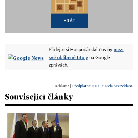
HRÁT
mezi
Přidejte si Hospodářské noviny
své oblíbené tituly
na Google
zprávách.
|
Předplatné HN+ je zcela bez reklam.
Související články