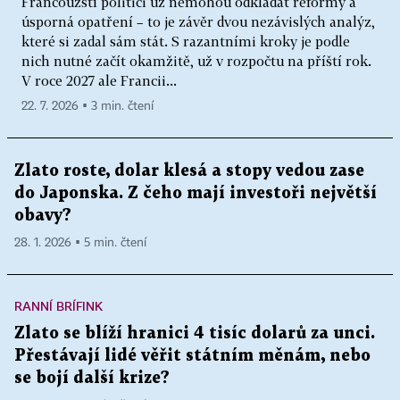
Francouzští politici už nemohou odkládat reformy a
úsporná opatření – to je závěr dvou nezávislých analýz,
které si zadal sám stát. S razantními kroky je podle
nich nutné začít okamžitě, už v rozpočtu na příští rok.
V roce 2027 ale Francii...
22. 7. 2026 ▪ 3 min. čtení
Zlato roste, dolar klesá a stopy vedou zase
do Japonska. Z čeho mají investoři největší
obavy?
28. 1. 2026 ▪ 5 min. čtení
RANNÍ BRÍFINK
Zlato se blíží hranici 4 tisíc dolarů za unci.
Přestávají lidé věřit státním měnám, nebo
se bojí další krize?