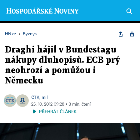
HN.cz
›
Byznys
Draghi hájil v Bundestagu
nákupy dluhopisů. ECB prý
neohrozí a pomůžou i
Německu
ČTK
mil
,
25. 10. 2012 09:28 ▪ 3 min. čtení
PŘEHRÁT ČLÁNEK