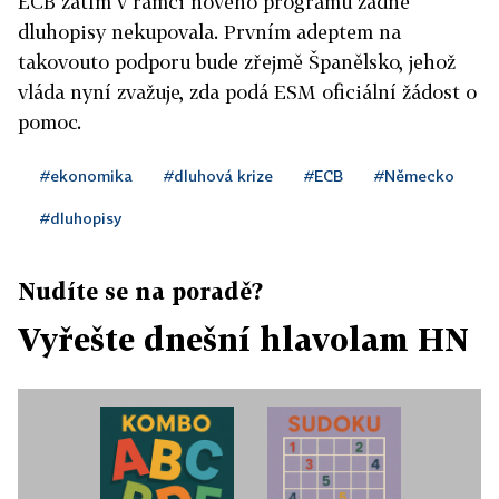
ECB zatím v rámci nového programu žádné
dluhopisy nekupovala. Prvním adeptem na
takovouto podporu bude zřejmě Španělsko, jehož
vláda nyní zvažuje, zda podá ESM oficiální žádost o
pomoc.
#ekonomika
#dluhová krize
#ECB
#Německo
#dluhopisy
Nudíte se na poradě?
Vyřešte dnešní hlavolam HN