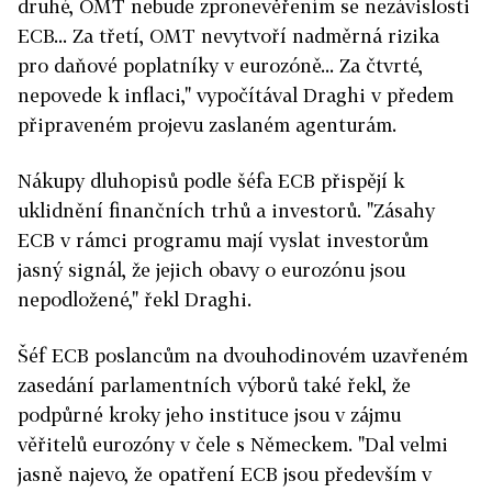
druhé, OMT nebude zpronevěřením se nezávislosti
ECB... Za třetí, OMT nevytvoří nadměrná rizika
pro daňové poplatníky v eurozóně... Za čtvrté,
nepovede k inflaci," vypočítával Draghi v předem
připraveném projevu zaslaném agenturám.
Nákupy dluhopisů podle šéfa ECB přispějí k
uklidnění finančních trhů a investorů. "Zásahy
ECB v rámci programu mají vyslat investorům
jasný signál, že jejich obavy o eurozónu jsou
nepodložené," řekl Draghi.
Šéf ECB poslancům na dvouhodinovém uzavřeném
zasedání parlamentních výborů také řekl, že
podpůrné kroky jeho instituce jsou v zájmu
věřitelů eurozóny v čele s Německem. "Dal velmi
jasně najevo, že opatření ECB jsou především v