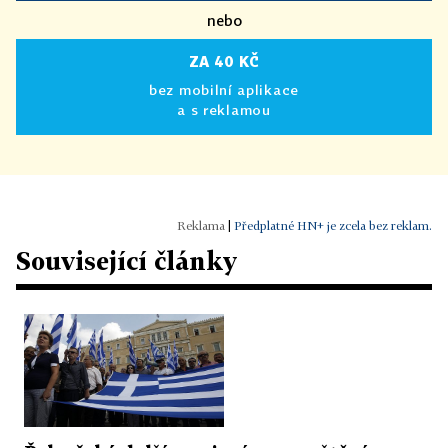
nebo
ZA 40 KČ
bez mobilní aplikace
a s reklamou
|
Předplatné HN+ je zcela bez reklam.
Související články