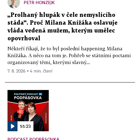
PETR HONZEJK
„Prolhaný hlupák v čele nemyslícího
stáda“. Proč Milana Knížáka oslavuje
vláda vedená mužem, kterým umělec
opovrhoval
Někteří říkají, že to byl poslední happening Milana
Knížáka. A něco na tom je. Pohřeb se státními poctami
organizovaný těmi, kterými slavný...
7. 8. 2026 ▪ 4 min. čtení
55:23
PODCAST PODPÁSOVKA