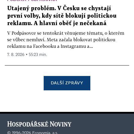
Utajený problém. V Česku se chystají
první volby, kdy sítě blokují politickou
reklamu. A hlavní oběť je nečekaná
V Podpásovce se tentokrát věnujeme tématu, o kterém
se vůbec nemluví. Meta začala blokovat politickou
reklamu na Facebooku a Instagramu a...
7. 8. 2026 ▪ 55:23 min.
DALŠÍ ZPRÁVY
©
1996-2026
Economia, a.s.