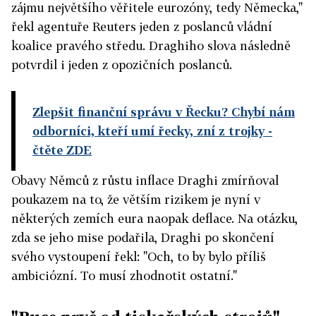
zájmu největšího věřitele eurozóny, tedy Německa,"
řekl agentuře Reuters jeden z poslanců vládní
koalice pravého středu. Draghiho slova následně
potvrdil i jeden z opozičních poslanců.
Zlepšit finanční správu v Řecku? Chybí nám
odborníci, kteří umí řecky, zní z trojky
-
čtěte ZDE
Obavy Němců z růstu inflace Draghi zmírňoval
poukazem na to, že větším rizikem je nyní v
některých zemích eura naopak deflace. Na otázku,
zda se jeho mise podařila, Draghi po skončení
svého vystoupení řekl: "Och, to by bylo příliš
ambiciózní. To musí zhodnotit ostatní."