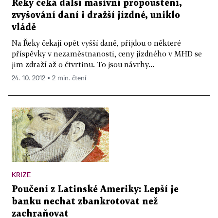
Řeky čeká další masivní propouštění,
zvyšování daní i dražší jízdné, uniklo
vládě
Na Řeky čekají opět vyšší daně, přijdou o některé
příspěvky v nezaměstnanosti, ceny jízdného v MHD se
jim zdraží až o čtvrtinu. To jsou návrhy...
24. 10. 2012 ▪ 2 min. čtení
KRIZE
Poučení z Latinské Ameriky: Lepší je
banku nechat zbankrotovat než
zachraňovat