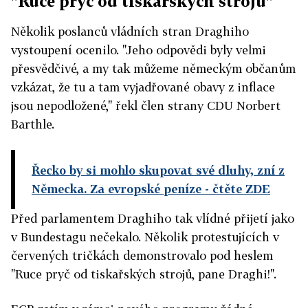
"Ruce pryč od tiskařských strojů"
Několik poslanců vládních stran Draghiho
vystoupení ocenilo. "Jeho odpovědi byly velmi
přesvědčivé, a my tak můžeme německým občanům
vzkázat, že tu a tam vyjadřované obavy z inflace
jsou nepodložené," řekl člen strany CDU Norbert
Barthle.
Řecko by si mohlo skupovat své dluhy, zní z
Německa. Za evropské peníze
- čtěte ZDE
Před parlamentem Draghiho tak vlídné přijetí jako
v Bundestagu nečekalo. Několik protestujících v
červených tričkách demonstrovalo pod heslem
"Ruce pryč od tiskařských strojů, pane Draghi!".