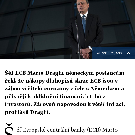
Autor ▪
Reuters
Šéf ECB Mario Draghi německým poslancům
řekl, že nákupy dluhopisů skrze ECB jsou v
zájmu věřitelů eurozóny v čele s Německem a
přispějí k uklidnění finančních trhů a
investorů. Zároveň nepovedou k větší inflaci,
prohlásil Draghi.
Š
éf Evropské centrální banky (ECB) Mario