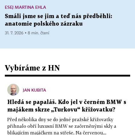
ESEJ MARTINA EHLA
Smáli jsme se jim a teď nás předběhli:
anatomie polského zázraku
31. 7. 2026 ▪ 8 min. čtení
Vybíráme z HN
JAN KUBITA
Hledá se papaláš. Kdo jel v černém BMW s
majákem skrze „Turkovu“ křižovatku?
Před několika dny se do jedné pražské křižovatky
přihnalo obří luxusní BMW se začerněnými skly a
blikajícím majáčkem na střeše. Na červenou...