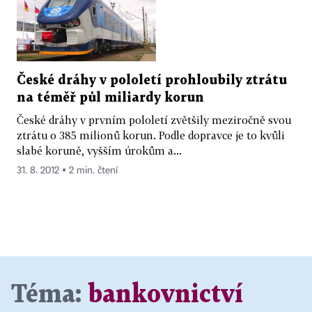
České dráhy v pololetí prohloubily ztrátu
na téměř půl miliardy korun
České dráhy v prvním pololetí zvětšily meziročně svou
ztrátu o 385 milionů korun. Podle dopravce je to kvůli
slabé koruně, vyšším úrokům a...
31. 8. 2012 ▪ 2 min. čtení
Téma:
bankovnictví