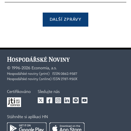
DALŠÍ ZPRÁVY
©
1996-2026
Economia, a.s.
Hospodářské noviny (print) ISSN 0862-9587
Hospodářské noviny (online) ISSN 2787-950X
Certifikováno
Sledujte nás
Stáhněte si aplikaci HN