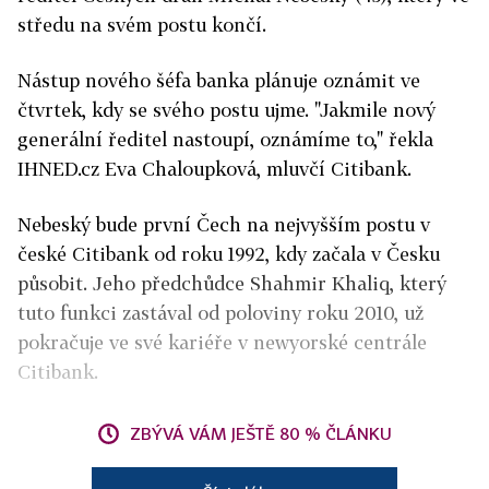
středu na svém postu končí.
Nástup nového šéfa banka plánuje oznámit ve
čtvrtek, kdy se svého postu ujme. "Jakmile nový
generální ředitel nastoupí, oznámíme to," řekla
IHNED.cz Eva Chaloupková, mluvčí Citibank.
Nebeský bude první Čech na nejvyšším postu v
české Citibank od roku 1992, kdy začala v Česku
působit. Jeho předchůdce Shahmir Khaliq, který
tuto funkci zastával od poloviny roku 2010, už
pokračuje ve své kariéře v newyorské centrále
Citibank.
ZBÝVÁ VÁM JEŠTĚ 80 % ČLÁNKU