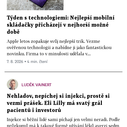
Týden s technologiemi: Nejlepší mobilní
skládačky přicházejí v nejhorší možné
době
Apple letos zopakuje svůj nejlepší trik. Vezme
ověřenou technologii a nabídne ji jako fantastickou
novinku. Firma to v minulosti udělala v...
7. 8. 2026 ▪ 4 min. čtení
LUDĚK VAINERT
Nehladov, nepíchej si injekci, prostě si
vezmi prášek. Eli Lilly má svatý grál
pacientů i investorů
Injekce si běžní lidé sami píchají jen velmi neradi. Podle
průzkumů má k takové formě užívání léků averzi sedm