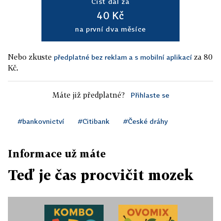
Číst dál za
40 Kč
na první dva měsíce
Nebo zkuste
za 80
předplatné bez reklam a s mobilní aplikací
Kč.
Máte již předplatné?
Přihlaste se
#bankovnictví
#Citibank
#České dráhy
Informace už máte
Teď je čas procvičit mozek