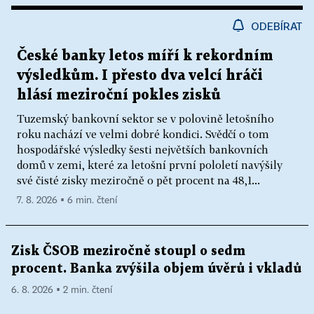
ODEBÍRAT
České banky letos míří k rekordním
výsledkům. I přesto dva velcí hráči
hlásí meziroční pokles zisků
Tuzemský bankovní sektor se v polovině letošního
roku nachází ve velmi dobré kondici. Svědčí o tom
hospodářské výsledky šesti největších bankovních
domů v zemi, které za letošní první pololetí navýšily
své čisté zisky meziročně o pět procent na 48,1...
7. 8. 2026 ▪ 6 min. čtení
Zisk ČSOB meziročně stoupl o sedm
procent. Banka zvýšila objem úvěrů i vkladů
6. 8. 2026 ▪ 2 min. čtení