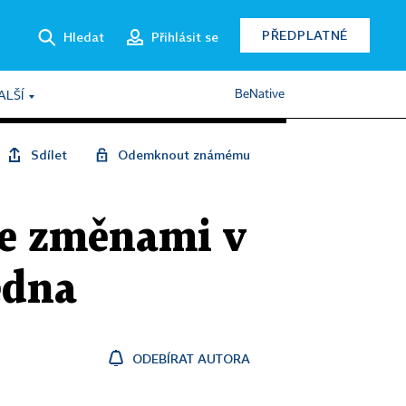
PŘEDPLATNÉ
Hledat
Přihlásit se
BeNative
ALŠÍ
Sdílet
Odemknout známému
se změnami v
edna
ODEBÍRAT AUTORA