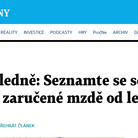
REALITY
INVESTICE
PODCASTY
HRY
PročNe
ARCHIV
D
hledně: Seznamte se 
 zaručené mzdě od l
PŘEHRÁT ČLÁNEK