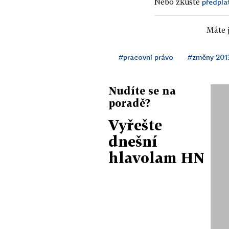
Nebo zkuste
předpla
Máte j
#pracovní právo
#změny 201
Nudíte se na
poradě?
Vyřešte
dnešní
hlavolam HN