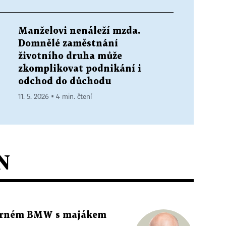
Manželovi nenáleží mzda.
Domnělé zaměstnání
životního druha může
zkomplikovat podnikání i
odchod do důchodu
11. 5. 2026 ▪ 4 min. čtení
N
 černém BMW s majákem