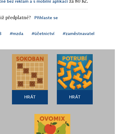
za 80 Kč.
tné bez reklam a s mobilní aplikací
iž předplatné?
Přihlaste se
3
#mzda
#účetnictví
#zaměstnavatel
HRÁT
HRÁT