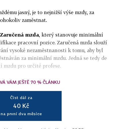
každému jasný, je to nejnižší výše mzdy, za
ohokoliv zaměstnat.
Zaručená mzda
, který stanovuje minimální
ifikace pracovní pozice. Zaručená mzda slouží
vání vysoké nezaměstnanosti k tomu, aby byl
ěstnáván za minimální mzdu. Jedná se tedy de
í mzdu pro určité profese.
VÁ VÁM JEŠTĚ 70 % ČLÁNKU
Číst dál za
40 Kč
na první dva měsíce