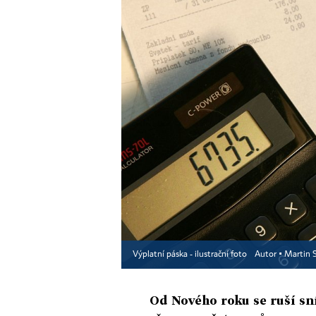
Výplatní páska - ilustrační foto
Autor ▪
Martin S
Od Nového roku se ruší sn