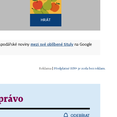
HRÁT
mezi své oblíbené tituly
ospodářské noviny
na Google
|
Předplatné HN+ je zcela bez reklam.
právo
ODEBÍRAT