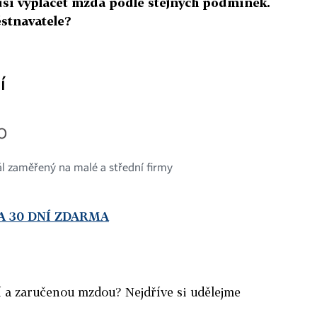
í vyplácet mzda podle stejných podmínek.
ěstnavatele?
í
ál zaměřený na malé a střední firmy
A 30 DNÍ ZDARMA
í a zaručenou mzdou? Nejdříve si udělejme