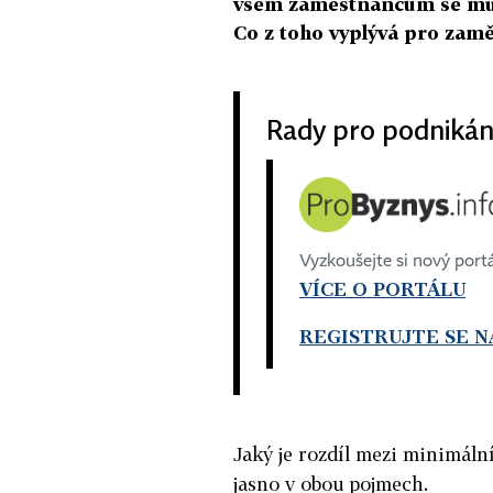
všem zaměstnancům se mus
Co z toho vyplývá pro zam
Rady pro podnikán
Vyzkoušejte si nový port
VÍCE O PORTÁLU
REGISTRUJTE SE N
Jaký je rozdíl mezi minimáln
jasno v obou pojmech.