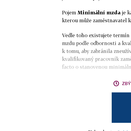
Pojem
Minimální mzda
je 
kterou může zaměstnavatel k
Vedle toho existujete termín
mzdu podle odbornosti a kval
k tomu, aby zabránila zneuží
kvalifikovaný pracovník zam
facto o stanovenou minimáln
ZBÝ