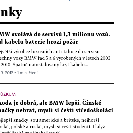
ánky
MW svolává do servisů 1,3 milionu vozů.
d kabelu baterie hrozí požár
jvětší výrobce luxusních aut stahuje do servisu
echny vozy BMW řad 5 a 6 vyrobených v letech 2003
 2010. Špatně nainstalovaný kryt kabelu...
 3. 2012 ▪ 1 min. čtení
RŮZKUM
koda je dobrá, ale BMW lepší. Čínské
načky nebrat, myslí si čeští středoškoláci
jlepší značky jsou americké a britské, nejhorší
nské, polské a ruské, myslí si čeští studenti. I když
kteří české značky bojkotují,...