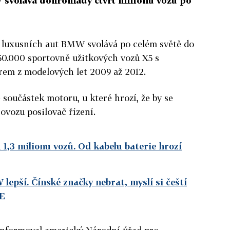
W svolává dohromady čtvrt milionu vozů po
 luxusních aut BMW svolává po celém světě do
50.000 sportovně užitkových vozů X5 s
em z modelových let 2009 až 2012.
součástek motoru, u které hrozí, že by se
ovozu posilovač řízení.
1,3 milionu vozů. Od kabelu baterie hrozí
lepší. Čínské značky nebrat, myslí si čeští
DE