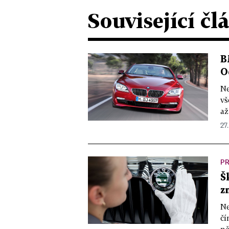
Související čl
B
O
Ne
vš
až
27.
P
Š
z
Ne
čí
ně