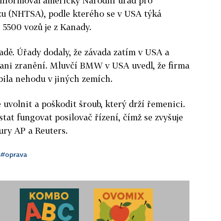
informoval americký Národní úřad pro
zu (NHTSA), podle kterého se v USA týká
 5500 vozů je z Kanady.
nadě. Úřady dodaly, že závada zatím v USA a
ani zranění. Mluvčí BMW v USA uvedl, že firma
bila nehodu v jiných zemích.
uvolnit a poškodit šroub, který drží řemenici.
tat fungovat posilovač řízení, čímž se zvyšuje
ury AP a Reuters.
#oprava