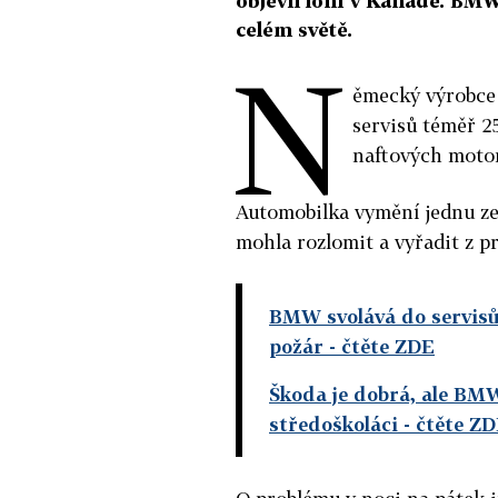
objevil loni v Kanadě. BM
celém světě.
N
ěmecký výrobce
servisů téměř 2
naftových motor
Automobilka vymění jednu ze 
mohla rozlomit a vyřadit z pr
BMW svolává do servisů 
požár
- čtěte ZDE
Škoda je dobrá, ale BMW 
středoškoláci
- čtěte Z