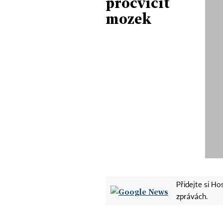
procvičit
mozek
Přidejte si H
zprávách.