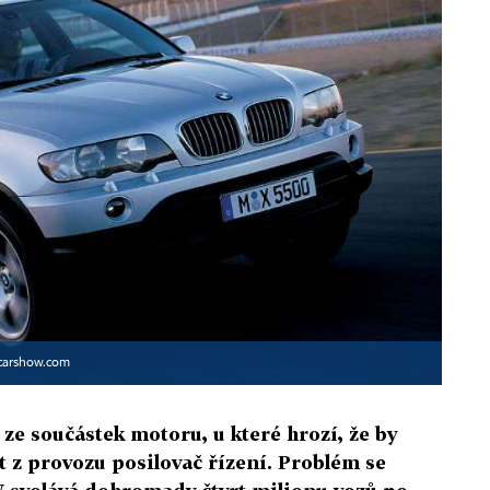
carshow.com
e součástek motoru, u které hrozí, že by
t z provozu posilovač řízení. Problém se