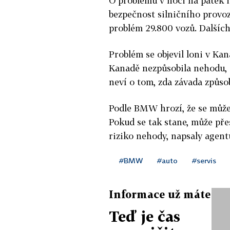
O problému v noci na pátek 
bezpečnost silničního provo
problém 29.800 vozů. Dalších
Problém se objevil loni v Ka
Kanadě nezpůsobila nehodu, 
neví o tom, zda závada způso
Podle BMW hrozí, že se může 
Pokud se tak stane, může přes
riziko nehody, napsaly agent
#BMW
#auto
#servis
Informace už máte
Teď je čas