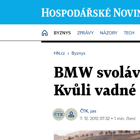
BYZNYS
HOME
ZPRÁVY
NÁZORY
TECH
HN.cz
›
Byznys
BMW svolává
Kvůli vadné
ČTK
jas
,
7. 12. 2012 07:32 ▪ 1 min. čtení