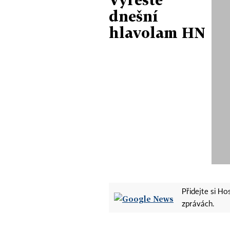
dnešní
hlavolam HN
Přidejte si H
zprávách.