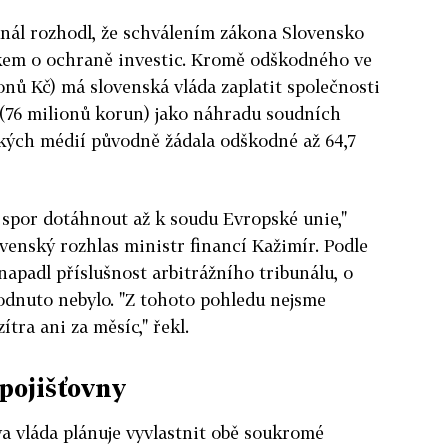
unál rozhodl, že schválením zákona Slovensko
kem o ochraně investic. Kromě odškodného ve
onů Kč) má slovenská vláda zaplatit společnosti
 (76 milionů korun) jako náhradu soudních
kých médií původně žádala odškodné až 64,7
 spor dotáhnout až k soudu Evropské unie,"
venský rozhlas ministr financí Kažimír. Podle
napadl příslušnost arbitrážního tribunálu, o
odnuto nebylo. "Z tohoto pohledu nejsme
ítra ani za měsíc," řekl.
pojišťovny
a vláda plánuje vyvlastnit obě soukromé