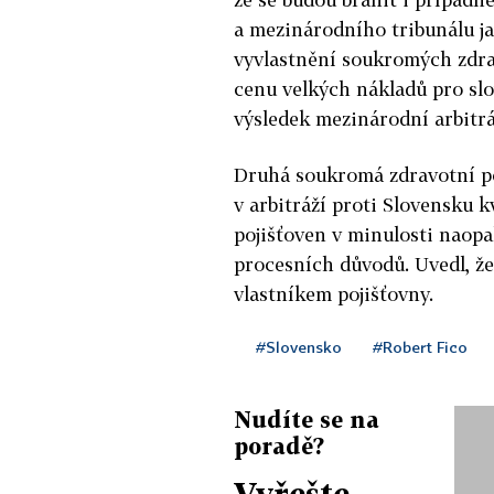
a mezinárodního tribunálu ja
vyvlastnění soukromých zdra
cenu velkých nákladů pro slo
výsledek mezinárodní arbitr
Druhá soukromá zdravotní po
v arbitráží proti Slovensku 
pojišťoven v minulosti naopak
procesních důvodů. Uvedl, že
vlastníkem pojišťovny.
#Slovensko
#Robert Fico
Nudíte se na
poradě?
Vyřešte