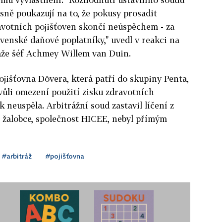
sně poukazují na to, že pokusy prosadit
votních pojišťoven skončí neúspěchem - za
venské daňové poplatníky," uvedl v reakci na
áže šéf Achmey Willem van Duin.
jišťovna Dôvera, která patří do skupiny Penta,
kvůli omezení použití zisku zdravotních
 neuspěla. Arbitrážní soud zastavil líčení z
 žalobce, společnost HICEE, nebyl přímým
#arbitráž
#pojišťovna