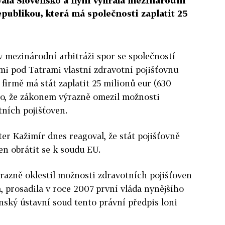
ala Slovensko a nyní vyhrála mezinárodní
publikou, která má společnosti zaplatit 25
v mezinárodní arbitráži spor se společností
mi pod Tatrami vlastní zdravotní pojišťovnu
firmě má stát zaplatit 25 milionů eur (630
to, že zákonem výrazně omezil možnosti
tních pojišťoven.
er Kažimír dnes reagoval, že stát pojišťovně
ven obrátit se k soudu EU.
razně oklestil možnosti zdravotních pojišťoven
, prosadila v roce 2007 první vláda nynějšího
nský ústavní soud tento právní předpis loni