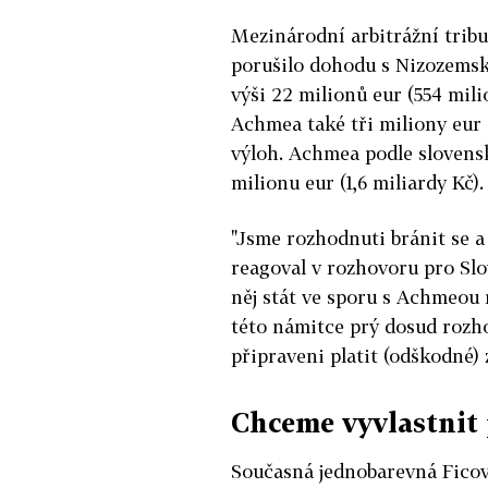
Mezinárodní arbitrážní trib
porušilo dohodu s Nizozems
výši 22 milionů eur (554 mili
Achmea také tři miliony eur
výloh. Achmea podle slovens
milionu eur (1,6 miliardy Kč).
"Jsme rozhodnuti bránit se a
reagoval v rozhovoru pro Slo
něj stát ve sporu s Achmeou 
této námitce prý dosud rozh
připraveni platit (odškodné) z
Chceme vyvlastnit 
Současná jednobarevná Ficov