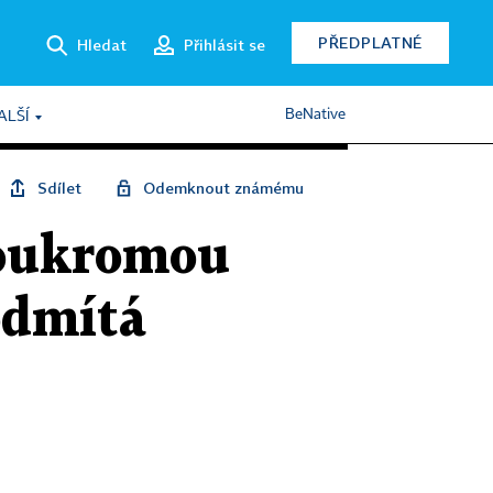
PŘEDPLATNÉ
Hledat
Přihlásit se
BeNative
ALŠÍ
Sdílet
Odemknout známému
soukromou
odmítá