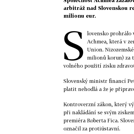
Společnost Achmea zažalov
arbitráž nad Slovenskou re
milionu eur.
S
lovensko prohrálo 
Achmea, která v ze
Union. Nizozemské 
milionů korun) za 
volného použití zisku zdravo
Slovenský ministr financí Pet
platit nehodlá a že je připra
Kontroverzní zákon, který vý
při nakládání se svým ziskem
premiéra Roberta Fica. Slove
označil za protiústavní.