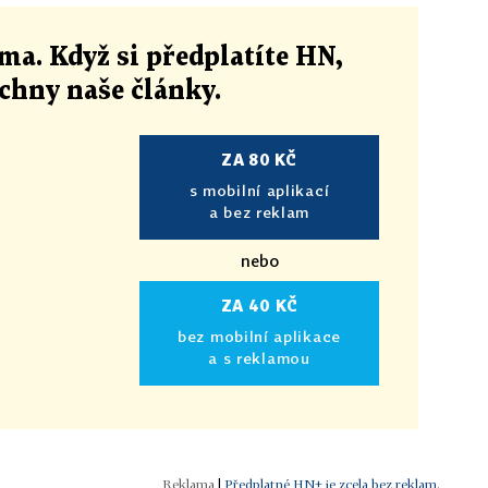
ma. Když si předplatíte HN,
echny naše články
.
ZA 80 KČ
s mobilní aplikací
a bez reklam
nebo
ZA 40 KČ
bez mobilní aplikace
a s reklamou
|
Předplatné HN+ je zcela bez reklam.