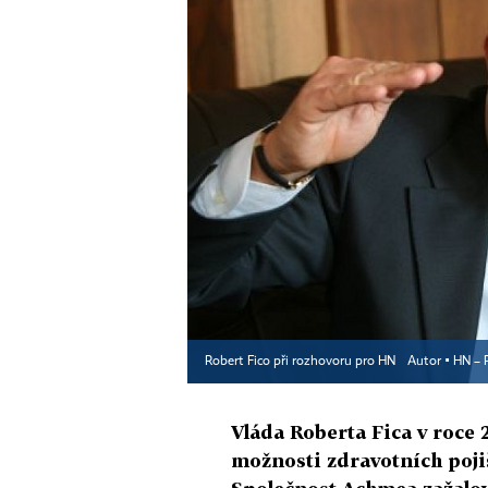
Robert Fico při rozhovoru pro HN
Autor ▪
HN – 
Vláda Roberta Fica v roce 
možnosti zdravotních pojiš