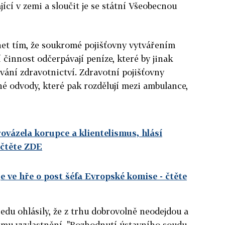
ící v zemi a sloučit je se státní Všeobecnou
et tím, že soukromé pojišťovny vytvářením
í činnost odčerpávají peníze, které by jinak
vání zdravotnictví. Zdravotní pojišťovny
nné odvody, které pak rozdělují mezi ambulance,
ovázela korupce a klientelismus, hlásí
 čtěte ZDE
je ve hře o post šéfa Evropské komise
- čtěte
du ohlásily, že z trhu dobrovolně neodejdou a
nému vyvlastnění. "Rozhodnutí ústavního soudu