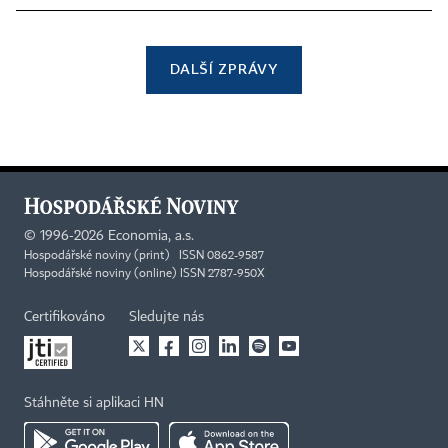
DALŠÍ ZPRÁVY
©
1996-2026
Economia, a.s.
Hospodářské noviny (print) ISSN 0862-9587
Hospodářské noviny (online) ISSN 2787-950X
Certifikováno
Sledujte nás
Stáhněte si aplikaci HN