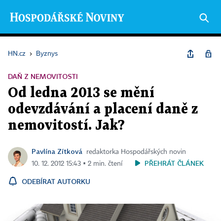
HN.cz
›
Byznys
DAŇ Z NEMOVITOSTI
Od ledna 2013 se mění
odevzdávání a placení daně z
nemovitostí. Jak?
Pavlína Zítková
redaktorka Hospodářských novin
PŘEHRÁT ČLÁNEK
10. 12. 2012 15:43 ▪ 2 min. čtení
ODEBÍRAT AUTORKU