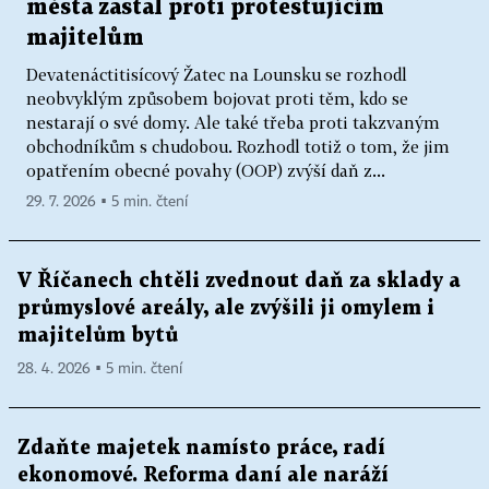
města zastal proti protestujícím
majitelům
Devatenáctitisícový Žatec na Lounsku se rozhodl
neobvyklým způsobem bojovat proti těm, kdo se
nestarají o své domy. Ale také třeba proti takzvaným
obchodníkům s chudobou. Rozhodl totiž o tom, že jim
opatřením obecné povahy (OOP) zvýší daň z...
29. 7. 2026 ▪ 5 min. čtení
V Říčanech chtěli zvednout daň za sklady a
průmyslové areály, ale zvýšili ji omylem i
majitelům bytů
28. 4. 2026 ▪ 5 min. čtení
Zdaňte majetek namísto práce, radí
ekonomové. Reforma daní ale naráží