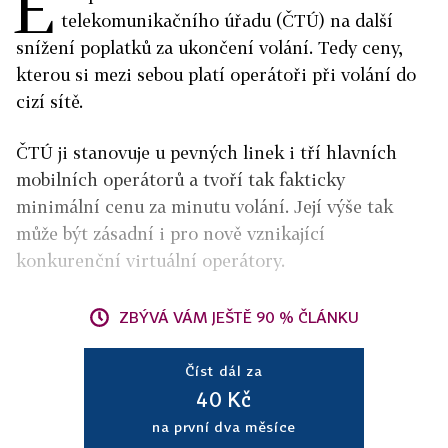
E
telekomunikačního úřadu (ČTÚ) na další
snížení poplatků za ukončení volání. Tedy ceny,
kterou si mezi sebou platí operátoři při volání do
cizí sítě.
ČTÚ ji stanovuje u pevných linek i tří hlavních
mobilních operátorů a tvoří tak fakticky
minimální cenu za minutu volání. Její výše tak
může být zásadní i pro nově vznikající
konkurenční virtuální operátory.
ZBÝVÁ VÁM JEŠTĚ 90 % ČLÁNKU
Číst dál za
40 Kč
na první dva měsíce