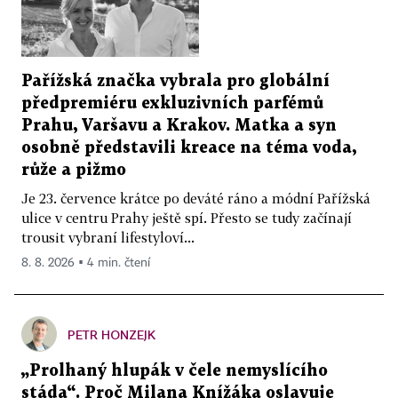
Pařížská značka vybrala pro globální
předpremiéru exkluzivních parfémů
Prahu, Varšavu a Krakov. Matka a syn
osobně představili kreace na téma voda,
růže a pižmo
Je 23. července krátce po deváté ráno a módní Pařížská
ulice v centru Prahy ještě spí. Přesto se tudy začínají
trousit vybraní lifestyloví...
8. 8. 2026 ▪ 4 min. čtení
PETR HONZEJK
„Prolhaný hlupák v čele nemyslícího
stáda“. Proč Milana Knížáka oslavuje