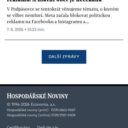
V Podpásovce se tentokrát věnujeme tématu, o kterém
se vůbec nemluví. Meta začala blokovat politickou
reklamu na Facebooku a Instagramu a...
7. 8. 2026 ▪ 55:23 min.
DALŠÍ ZPRÁVY
©
1996-2026
Economia, a.s.
Hospodářské noviny (print) ISSN 0862-9587
Hospodářské noviny (online) ISSN 2787-950X
Certifikováno
Sledujte nás