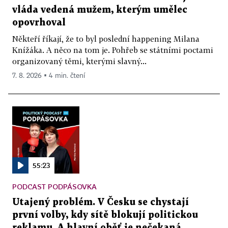
vláda vedená mužem, kterým umělec
opovrhoval
Někteří říkají, že to byl poslední happening Milana
Knížáka. A něco na tom je. Pohřeb se státními poctami
organizovaný těmi, kterými slavný...
7. 8. 2026 ▪ 4 min. čtení
55:23
PODCAST PODPÁSOVKA
Utajený problém. V Česku se chystají
první volby, kdy sítě blokují politickou
reklamu. A hlavní oběť je nečekaná