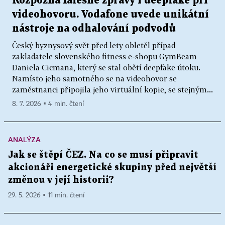
Rozpozná falešné zprávy i deepfake při
videohovoru. Vodafone uvede unikátní
nástroje na odhalování podvodů
Český byznysový svět před lety obletěl případ
zakladatele slovenského fitness e-shopu GymBeam
Daniela Cicmana, který se stal obětí deepfake útoku.
Namísto jeho samotného se na videohovor se
zaměstnanci připojila jeho virtuální kopie, se stejným...
8. 7. 2026 ▪ 4 min. čtení
ANALÝZA
Jak se štěpí ČEZ. Na co se musí připravit
akcionáři energetické skupiny před největší
změnou v její historii?
29. 5. 2026 ▪ 11 min. čtení