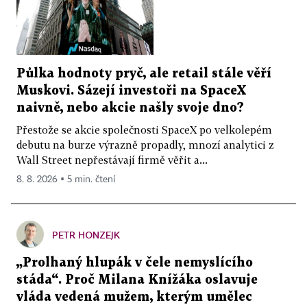
Půlka hodnoty pryč, ale retail stále věří
Muskovi. Sázejí investoři na SpaceX
naivně, nebo akcie našly svoje dno?
Přestože se akcie společnosti SpaceX po velkolepém
debutu na burze výrazně propadly, mnozí analytici z
Wall Street nepřestávají firmě věřit a...
8. 8. 2026 ▪ 5 min. čtení
PETR HONZEJK
„Prolhaný hlupák v čele nemyslícího
stáda“. Proč Milana Knížáka oslavuje
vláda vedená mužem, kterým umělec