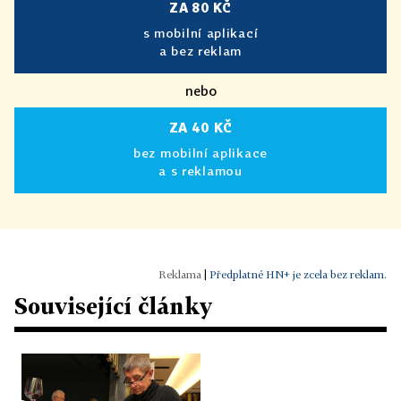
ZA 80 KČ
s mobilní aplikací
a bez reklam
nebo
ZA 40 KČ
bez mobilní aplikace
a s reklamou
|
Předplatné HN+ je zcela bez reklam.
Související články