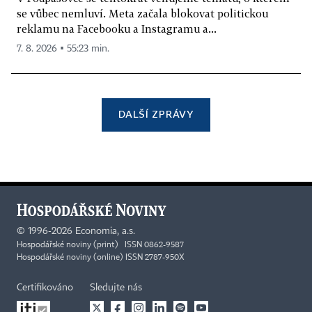
se vůbec nemluví. Meta začala blokovat politickou
reklamu na Facebooku a Instagramu a...
7. 8. 2026 ▪ 55:23 min.
DALŠÍ ZPRÁVY
©
1996-2026
Economia, a.s.
Hospodářské noviny (print) ISSN 0862-9587
Hospodářské noviny (online) ISSN 2787-950X
Certifikováno
Sledujte nás