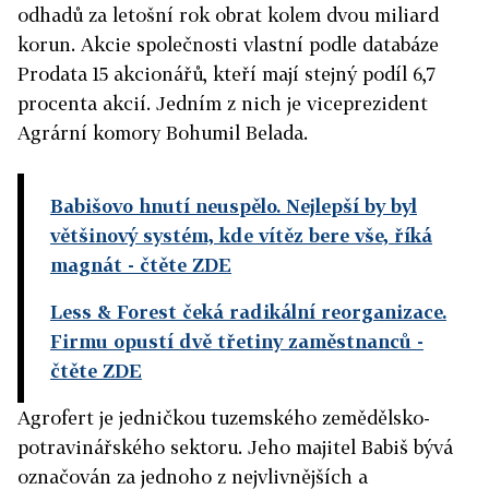
odhadů za letošní rok obrat kolem dvou miliard
korun. Akcie společnosti vlastní podle databáze
Prodata 15 akcionářů, kteří mají stejný podíl 6,7
procenta akcií. Jedním z nich je viceprezident
Agrární komory Bohumil Belada.
Babišovo hnutí neuspělo. Nejlepší by byl
většinový systém, kde vítěz bere vše, říká
magnát
- čtěte ZDE
Less & Forest čeká radikální reorganizace.
Firmu opustí dvě třetiny zaměstnanců
-
čtěte ZDE
Agrofert je jedničkou tuzemského zemědělsko-
potravinářského sektoru. Jeho majitel Babiš bývá
označován za jednoho z nejvlivnějších a