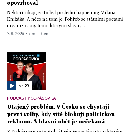
opovrhoval
Někteří říkají, že to byl poslední happening Milana
Knížáka. A něco na tom je. Pohřeb se státními poctami
organizovaný těmi, kterými slavný...
7. 8. 2026 ▪ 4 min. čtení
55:23
PODCAST PODPÁSOVKA
Utajený problém. V Česku se chystají
první volby, kdy sítě blokují politickou
reklamu. A hlavní oběť je nečekaná
V Podpásovce se tentokrát věnujeme tématu, o kterém