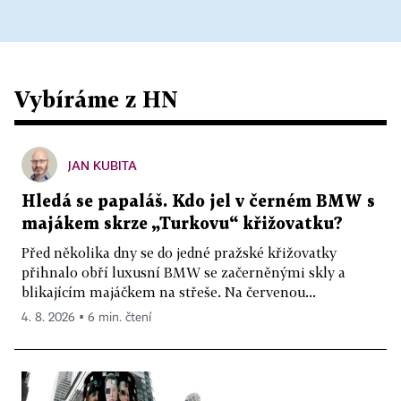
Vybíráme z HN
JAN KUBITA
Hledá se papaláš. Kdo jel v černém BMW s
majákem skrze „Turkovu“ křižovatku?
Před několika dny se do jedné pražské křižovatky
přihnalo obří luxusní BMW se začerněnými skly a
blikajícím majáčkem na střeše. Na červenou...
4. 8. 2026 ▪ 6 min. čtení