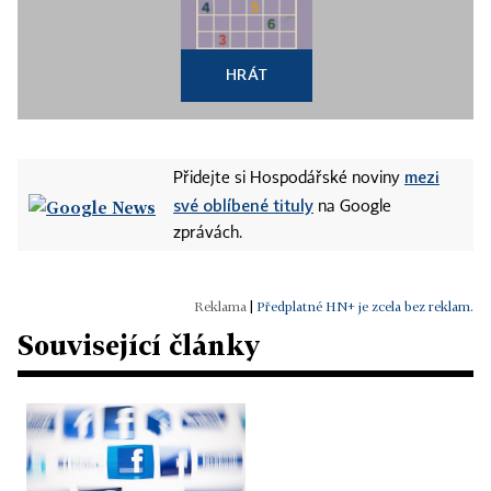
HRÁT
mezi
Přidejte si Hospodářské noviny
své oblíbené tituly
na Google
zprávách.
|
Předplatné HN+ je zcela bez reklam.
Související články