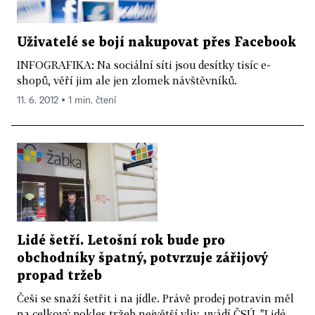
Uživatelé se bojí nakupovat přes Facebook
INFOGRAFIKA: Na sociální síti jsou desítky tisíc e-
shopů, věří jim ale jen zlomek návštěvníků.
11. 6. 2012 ▪ 1 min. čtení
Lidé šetří. Letošní rok bude pro
obchodníky špatný, potvrzuje zářijový
propad tržeb
Češi se snaží šetřit i na jídle. Právě prodej potravin měl
na celkový pokles tržeb největší vliv, uvádí ČSÚ. "Lidé