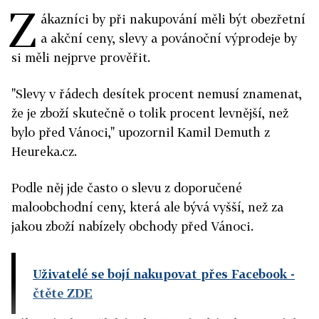
Z
ákazníci by při nakupování měli být obezřetní
a akční ceny, slevy a povánoční výprodeje by
si měli nejprve prověřit.
"Slevy v řádech desítek procent nemusí znamenat,
že je zboží skutečně o tolik procent levnější, než
bylo před Vánoci," upozornil Kamil Demuth z
Heureka.cz.
Podle něj jde často o slevu z doporučené
maloobchodní ceny, která ale bývá vyšší, než za
jakou zboží nabízely obchody před Vánoci.
Uživatelé se bojí nakupovat přes Facebook
-
čtěte ZDE