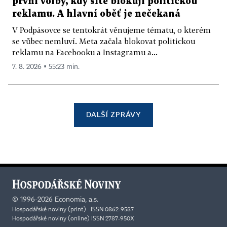
první volby, kdy sítě blokují politickou
reklamu. A hlavní oběť je nečekaná
V Podpásovce se tentokrát věnujeme tématu, o kterém
se vůbec nemluví. Meta začala blokovat politickou
reklamu na Facebooku a Instagramu a...
7. 8. 2026 ▪ 55:23 min.
DALŠÍ ZPRÁVY
©
1996-2026
Economia, a.s.
Hospodářské noviny (print) ISSN 0862-9587
Hospodářské noviny (online) ISSN 2787-950X