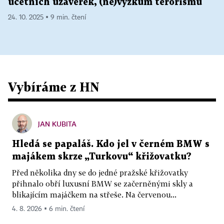
účetních uzávěrek, (ne)výzkum terorismu
24. 10. 2025 ▪ 9 min. čtení
Vybíráme z HN
JAN KUBITA
Hledá se papaláš. Kdo jel v černém BMW s
majákem skrze „Turkovu“ křižovatku?
Před několika dny se do jedné pražské křižovatky
přihnalo obří luxusní BMW se začerněnými skly a
blikajícím majáčkem na střeše. Na červenou...
4. 8. 2026 ▪ 6 min. čtení