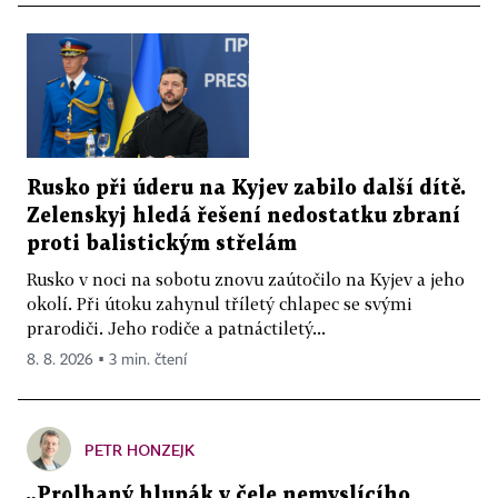
Rusko při úderu na Kyjev zabilo další dítě.
Zelenskyj hledá řešení nedostatku zbraní
proti balistickým střelám
Rusko v noci na sobotu znovu zaútočilo na Kyjev a jeho
okolí. Při útoku zahynul tříletý chlapec se svými
prarodiči. Jeho rodiče a patnáctiletý...
8. 8. 2026 ▪ 3 min. čtení
PETR HONZEJK
„Prolhaný hlupák v čele nemyslícího