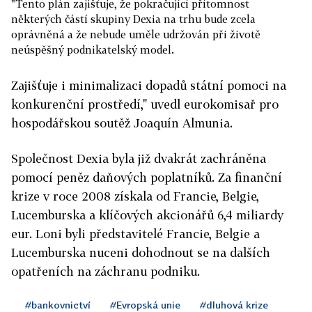
"Tento plán zajišťuje, že pokračující přítomnost
některých částí skupiny Dexia na trhu bude zcela
oprávněná a že nebude uměle udržován při životě
neúspěšný podnikatelský model.
Zajišťuje i minimalizaci dopadů státní pomoci na
konkurenční prostředí," uvedl eurokomisař pro
hospodářskou soutěž Joaquín Almunia.
Společnost Dexia byla již dvakrát zachráněna
pomocí peněz daňových poplatníků. Za finanční
krize v roce 2008 získala od Francie, Belgie,
Lucemburska a klíčových akcionářů 6,4 miliardy
eur. Loni byli představitelé Francie, Belgie a
Lucemburska nuceni dohodnout se na dalších
opatřeních na záchranu podniku.
#bankovnictví
#Evropská unie
#dluhová krize