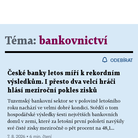
Téma:
bankovnictví
ODEBÍRAT
České banky letos míří k rekordním
výsledkům. I přesto dva velcí hráči
hlásí meziroční pokles zisků
Tuzemský bankovní sektor se v polovině letošního
roku nachází ve velmi dobré kondici. Svědčí o tom
hospodářské výsledky šesti největších bankovních
domů v zemi, které za letošní první pololetí navýšily
své čisté zisky meziročně o pět procent na 48,1...
7. 8. 2026 ▪ 6 min. čtení