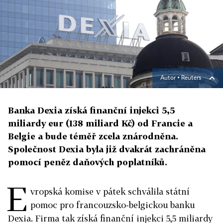
Autor ▪
Reuters
Banka Dexia získá finanční injekci 5,5
miliardy eur (138 miliard Kč) od Francie a
Belgie a bude téměř zcela znárodněna.
Společnost Dexia byla již dvakrát zachráněna
pomocí peněz daňových poplatníků.
E
vropská komise v pátek schválila státní
pomoc pro francouzsko-belgickou banku
Dexia. Firma tak získá finanční injekci 5,5 miliardy