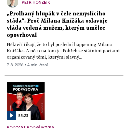
PETR HONZEJK
„Prolhaný hlupák v čele nemyslícího
stáda“. Proč Milana Knížáka oslavuje
vláda vedená mužem, kterým umělec
opovrhoval
Někteří říkají, že to byl poslední happening Milana
Knížáka. A něco na tom je. Pohřeb se státními poctami
organizovaný těmi, kterými slavný...
7. 8. 2026 ▪ 4 min. čtení
55:23
PODCAST PODPÁSOVKA