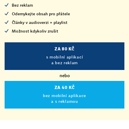
Bez reklam
Odemykejte obsah pro přátele
Články v audioverzi + playlist
Možnost kdykoliv zrušit
ZA 80 KČ
s mobilní aplikací
a bez reklam
nebo
ZA 40 KČ
bez mobilní aplikace
a s reklamou