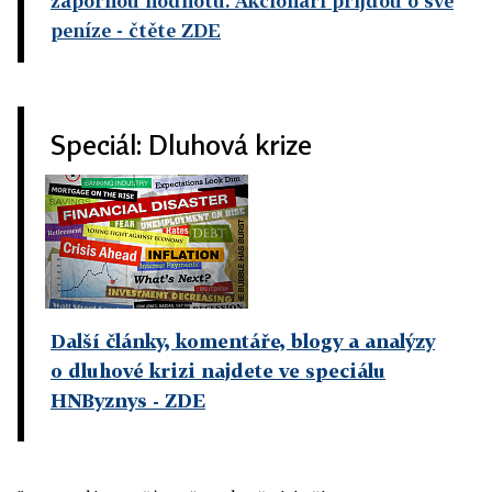
zápornou hodnotu. Akcionáři přijdou o své
peníze
- čtěte ZDE
Speciál: Dluhová krize
Další články, komentáře, blogy a analýzy
o dluhové krizi najdete ve speciálu
HNByznys - ZDE