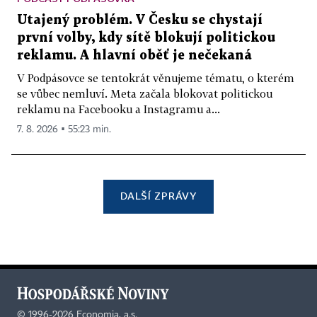
Utajený problém. V Česku se chystají
první volby, kdy sítě blokují politickou
reklamu. A hlavní oběť je nečekaná
V Podpásovce se tentokrát věnujeme tématu, o kterém
se vůbec nemluví. Meta začala blokovat politickou
reklamu na Facebooku a Instagramu a...
7. 8. 2026 ▪ 55:23 min.
DALŠÍ ZPRÁVY
©
1996-2026
Economia, a.s.