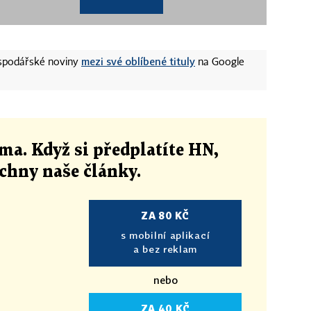
mezi své oblíbené tituly
ospodářské noviny
na Google
ma. Když si předplatíte HN,
echny naše články
.
ZA 80 KČ
s mobilní aplikací
a bez reklam
nebo
ZA 40 KČ