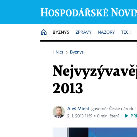
BYZNYS
HOME
ZPRÁVY
NÁZORY
TECH
HN.cz
›
Byznys
Nejvyzývavěj
2013
Aleš Michl
guvernér České národní
PŘ
2. 1. 2013 11:19 ▪ 0 min. čtení