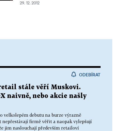
29. 12. 2012
ODEBÍRAT
etail stále věří Muskovi.
eX naivně, nebo akcie našly
 po velkolepém debutu na burze výrazně
t nepřestávají firmě věřit a naopak vylepšují
 že jim naslouchají především retailoví