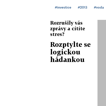
#investice
#2013
#voda
Rozrušily vás
zprávy a cítíte
stres?
Rozptylte se
logickou
hádankou