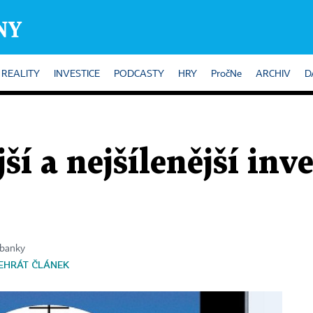
REALITY
INVESTICE
PODCASTY
HRY
PročNe
ARCHIV
D
ší a nejšílenější inve
 banky
EHRÁT ČLÁNEK