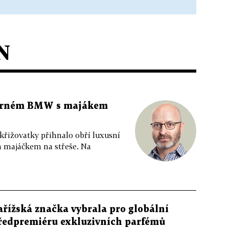
N
 černém BMW s majákem
 křižovatky přihnalo obří luxusní
m majáčkem na střeše. Na
ařížská značka vybrala pro globální
ředpremiéru exkluzivních parfémů