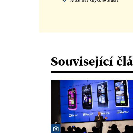
Možnost kdykoliv zrušit
Související čl