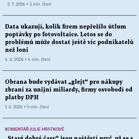
2. 7. 2026 ▪ 3 min. čtení
Data ukazují, kolik firem nepřežilo útlum
poptávky po fotovoltaice. Letos se do
problémů může dostat ještě víc podnikatelů
než loni
4. 6. 2026 ▪ 4 min. čtení
Obrana bude vydávat „glejt“ pro nákupy
zbraní za unijní miliardy, firmy osvobodí od
platby DPH
1. 6. 2026 ▪ 5 min. čtení
KOMENTÁŘ JULIE HRSTKOVÉ
„Staré dobré časy“ jsou naštěstí pryč, už se s