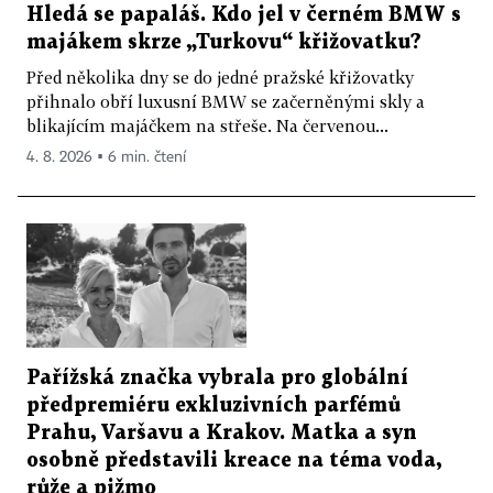
Hledá se papaláš. Kdo jel v černém BMW s
majákem skrze „Turkovu“ křižovatku?
Před několika dny se do jedné pražské křižovatky
přihnalo obří luxusní BMW se začerněnými skly a
blikajícím majáčkem na střeše. Na červenou...
4. 8. 2026 ▪ 6 min. čtení
Pařížská značka vybrala pro globální
předpremiéru exkluzivních parfémů
Prahu, Varšavu a Krakov. Matka a syn
osobně představili kreace na téma voda,
růže a pižmo