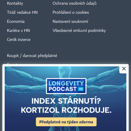
Kontakty
Ochrana osobních údajů
Tiráž redakce HN
Prohlášení o cookies
Economia
Nastavení soukromí
Kariéra v HN
Všeobecné smluvní podmínky
Ceník inzerce
Koupit / darovat předplatné
Eventy
×
Newslettery
RSS kanály
Autorská práva vykonává vydavatel. Bez písemného svolení vydavatele je
zakázáno jakékoli užití částí nebo celku díla, zejména rozmnožování a šíření
jakýmkoli způsobem, mechanickým nebo elektronickým, v českém nebo
jiném jazyce. Bez souhlasu vydavatele je zakázáno též rozmnožování
obsahu pro účely automatizované analýzy textů nebo dat
podle ustanovení § 39c autorského zákona.