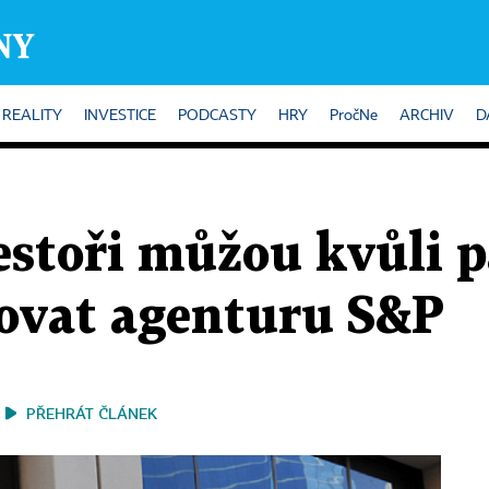
REALITY
INVESTICE
PODCASTY
HRY
PročNe
ARCHIV
D
estoři můžou kvůli
lovat agenturu S&P
PŘEHRÁT ČLÁNEK