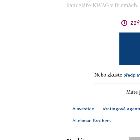
kanceláře KWAG v Brémách.
ZBÝ
Nebo zkuste
předpla
Máte j
#investice
#ratingové agent
#Lehman Brothers