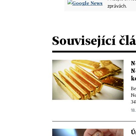
zprávách.
Související čl
N
N
k
Be
Ne
34
18.
Ú