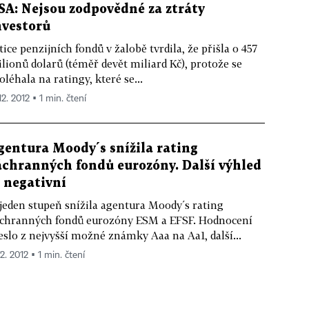
SA: Nejsou zodpovědné za ztráty
nvestorů
tice penzijních fondů v žalobě tvrdila, že přišla o 457
lionů dolarů (téměř devět miliard Kč), protože se
oléhala na ratingy, které se...
12. 2012 ▪ 1 min. čtení
gentura Moody´s snížila rating
áchranných fondů eurozóny. Další výhled
e negativní
jeden stupeň snížila agentura Moody´s rating
chranných fondů eurozóny ESM a EFSF. Hodnocení
eslo z nejvyšší možné známky Aaa na Aa1, další...
12. 2012 ▪ 1 min. čtení