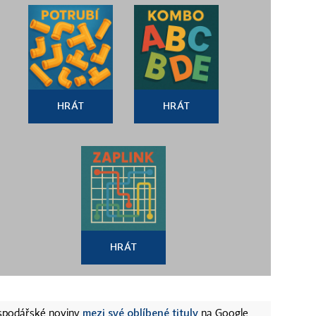
HRÁT
HRÁT
HRÁT
mezi své oblíbené tituly
ospodářské noviny
na Google