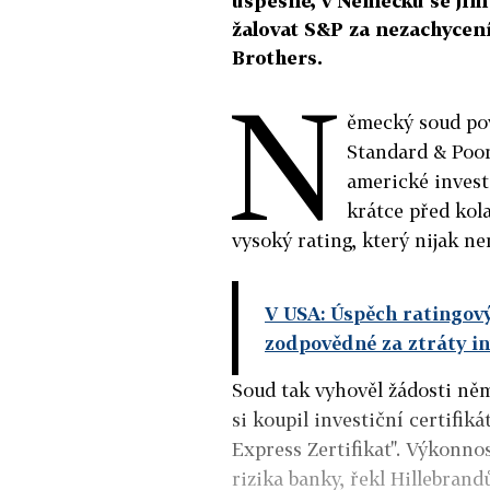
úspěšné, v Německu se jim
žalovat S&P za nezachyce
Brothers.
N
ěmecký soud pov
Standard & Poor'
americké invest
krátce před kol
vysoký rating, který nijak nen
V USA: Úspěch ratingov
zodpovědné za ztráty i
Soud tak vyhověl žádosti ně
si koupil investiční certifi
Express Zertifikat". Výkonno
rizika banky, řekl Hillebran