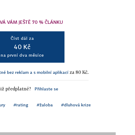
VÁ VÁM JEŠTĚ 70 % ČLÁNKU
Číst dál za
40 Kč
na první dva měsíce
za 80 Kč.
tné bez reklam a s mobilní aplikací
iž předplatné?
Přihlaste se
ury
#rating
#žaloba
#dluhová krize