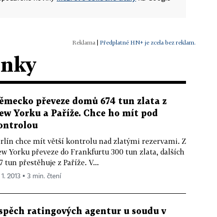
|
Předplatné HN+ je zcela bez reklam.
ánky
ěmecko převeze domů 674 tun zlata z
ew Yorku a Paříže. Chce ho mít pod
ontrolou
rlín chce mít větší kontrolu nad zlatými rezervami. Z
w Yorku převeze do Frankfurtu 300 tun zlata, dalších
7 tun přestěhuje z Paříže. V...
 1. 2013 ▪ 3 min. čtení
spěch ratingových agentur u soudu v