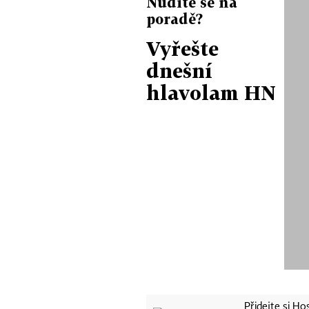
Nudíte se na
poradě?
Vyřešte
dnešní
hlavolam HN
Přidejte si H