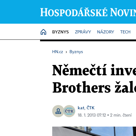
BYZNYS
HOME
ZPRÁVY
NÁZORY
TECH
HN.cz
›
Byznys
Němečtí inv
Brothers ža
kat
ČTK
,
18. 1. 2013 07:12 ▪ 2 min. čtení