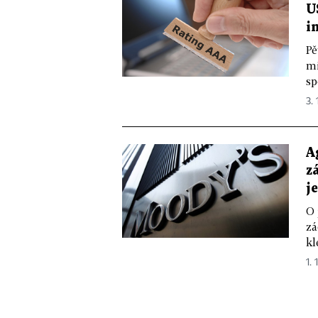
U
i
Pě
mi
sp
3. 
A
z
j
O 
zá
kl
1. 