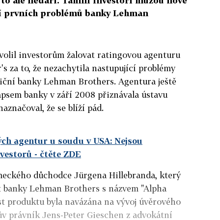
 to ale nedaří. Tamní investoři můžou nově
ní prvních problémů banky Lehman
olil investorům žalovat ratingovou agenturu
s za to, že nezachytila nastupující problémy
iční banky Lehman Brothers. Agentura ještě
apsem banky v září 2008 přiznávala ústavu
aznačoval, že se blíží pád.
ých agentur u soudu v USA: Nejsou
nvestorů
- čtěte ZDE
meckého důchodce Jürgena Hillebranda, který
kát banky Lehman Brothers s názvem "Alpha
st produktu byla navázána na vývoj úvěrového
dův právník Jens-Peter Gieschen z advokátní