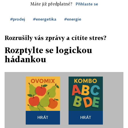
Máte již předplatné?
Přihlaste se
#prodej
#energetika
#energie
Rozrušily vás zprávy a cítíte stres?
Rozptylte se logickou
hádankou
HRÁT
HRÁT