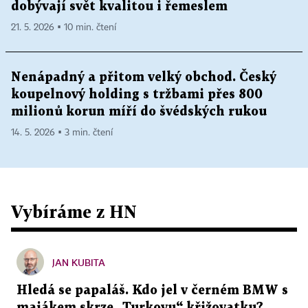
dobývají svět kvalitou i řemeslem
21. 5. 2026 ▪ 10 min. čtení
Nenápadný a přitom velký obchod. Český
koupelnový holding s tržbami přes 800
milionů korun míří do švédských rukou
14. 5. 2026 ▪ 3 min. čtení
Vybíráme z HN
JAN KUBITA
Hledá se papaláš. Kdo jel v černém BMW s
majákem skrze „Turkovu“ křižovatku?