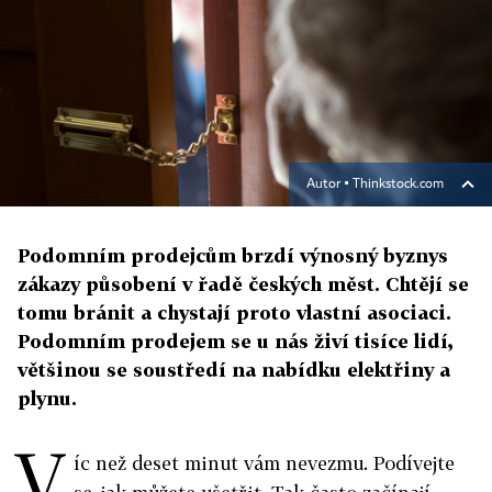
Autor ▪
Thinkstock.com
Podomním prodejcům brzdí výnosný byznys
zákazy působení v řadě českých měst. Chtějí se
tomu bránit a chystají proto vlastní asociaci.
Podomním prodejem se u nás živí tisíce lidí,
většinou se soustředí na nabídku elektřiny a
plynu.
V
íc než deset minut vám nevezmu. Podívejte