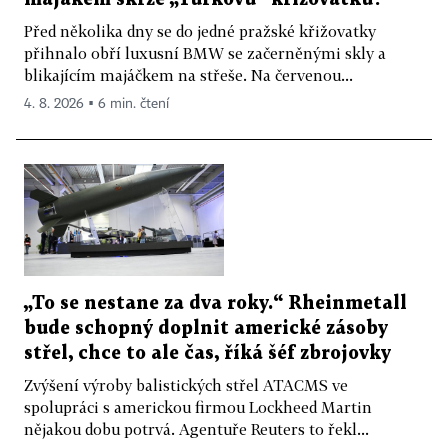
Před několika dny se do jedné pražské křižovatky
přihnalo obří luxusní BMW se začerněnými skly a
blikajícím majáčkem na střeše. Na červenou...
4. 8. 2026 ▪ 6 min. čtení
„To se nestane za dva roky.“ Rheinmetall
bude schopný doplnit americké zásoby
střel, chce to ale čas, říká šéf zbrojovky
Zvýšení výroby balistických střel ATACMS ve
spolupráci s americkou firmou Lockheed Martin
nějakou dobu potrvá. Agentuře Reuters to řekl...