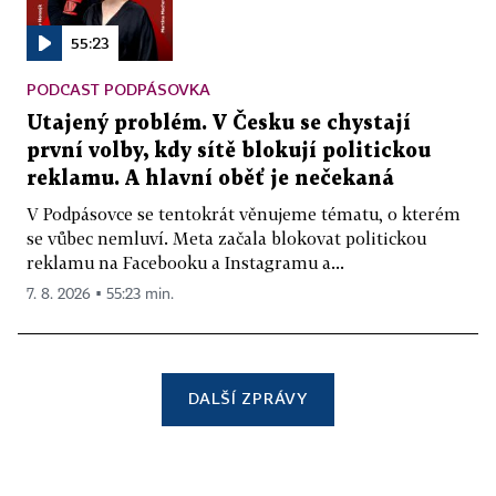
55:23
PODCAST PODPÁSOVKA
Utajený problém. V Česku se chystají
první volby, kdy sítě blokují politickou
reklamu. A hlavní oběť je nečekaná
V Podpásovce se tentokrát věnujeme tématu, o kterém
se vůbec nemluví. Meta začala blokovat politickou
reklamu na Facebooku a Instagramu a...
7. 8. 2026 ▪ 55:23 min.
DALŠÍ ZPRÁVY