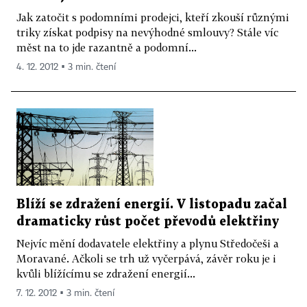
Jak zatočit s podomními prodejci, kteří zkouší různými
triky získat podpisy na nevýhodné smlouvy? Stále víc
měst na to jde razantně a podomní...
4. 12. 2012 ▪ 3 min. čtení
Blíží se zdražení energií. V listopadu začal
dramaticky růst počet převodů elektřiny
Nejvíc mění dodavatele elektřiny a plynu Středočeši a
Moravané. Ačkoli se trh už vyčerpává, závěr roku je i
kvůli blížícímu se zdražení energií...
7. 12. 2012 ▪ 3 min. čtení