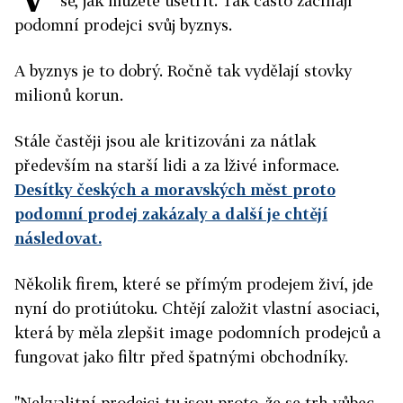
se, jak můžete ušetřit. Tak často začínají
podomní prodejci svůj byznys.
A byznys je to dobrý. Ročně tak vydělají stovky
milionů korun.
Stále častěji jsou ale kritizováni za nátlak
především na starší lidi a za lživé informace.
Desítky českých a moravských měst proto
podomní prodej zakázaly a další je chtějí
následovat.
Několik firem, které se přímým prodejem živí, jde
nyní do protiútoku. Chtějí založit vlastní asociaci,
která by měla zlepšit image podomních prodejců a
fungovat jako filtr před špatnými obchodníky.
"Nekvalitní prodejci tu jsou proto, že se trh vůbec