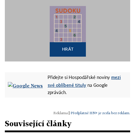
HRÁT
mezi
Přidejte si Hospodářské noviny
své oblíbené tituly
na Google
zprávách.
|
Předplatné HN+ je zcela bez reklam.
Související články