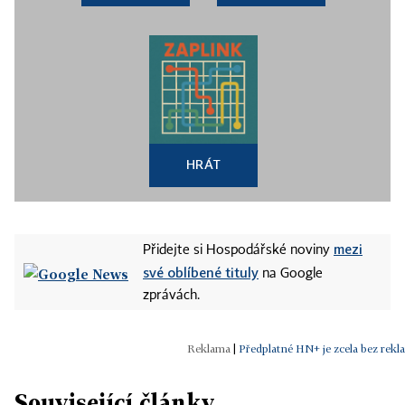
HRÁT
mezi
Přidejte si Hospodářské noviny
své oblíbené tituly
na Google
zprávách.
|
Předplatné HN+ je zcela bez rekl
Související články