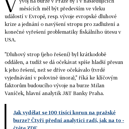
V
ývoj na burze v Praze by i v následujících
měsících měl být především ve vleku
událostí v Evropě, resp. vývoje evropské dluhové
krize a jednání o navýšení stropu pro zadlužení a
konečné vyřešení problematiky fiskálního útesu v
USA.
"Dluhový strop (jeho řešení) byl krátkodobě
oddálen, a tudíž se dá očekávat spíše hladší přesun
k jeho řešení, než se dříve očekávalo (tvrdé
vyjednávání v polovině února)," říká ke klíčovým
faktorům budoucího vývoje na burze Milan
Vaníček, hlavní analytik J&T Banky Praha.
Jak vydělat se 100 tisíci korun na pražské
burze? Čtyři přední analytici radí, jak na to
-
čtěte ZDE