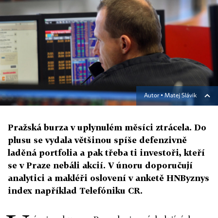
Autor ▪
Matej Slávik
Pražská burza v uplynulém měsíci ztrácela. Do
plusu se vydala většinou spíše defenzivně
laděná portfolia a pak třeba ti investoři, kteří
se v Praze nebáli akcií. V únoru doporučují
analytici a makléři oslovení v anketě HNByznys
index například Telefóniku CR.