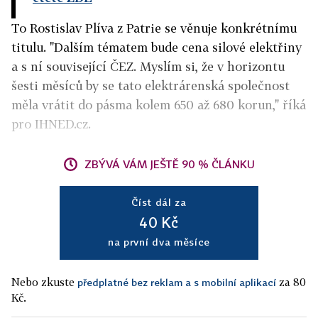
To Rostislav Plíva z Patrie se věnuje konkrétnímu
titulu. "Dalším tématem bude cena silové elektřiny
a s ní související ČEZ. Myslím si, že v horizontu
šesti měsíců by se tato elektrárenská společnost
měla vrátit do pásma kolem 650 až 680 korun," říká
pro IHNED.cz.
ZBÝVÁ VÁM JEŠTĚ 90 % ČLÁNKU
Číst dál za
40 Kč
na první dva měsíce
Nebo zkuste
za 80
předplatné bez reklam a s mobilní aplikací
Kč.