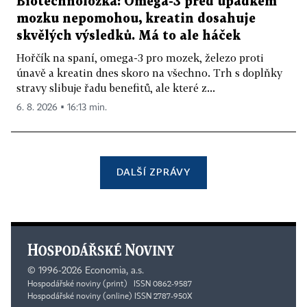
Biotechnoložka: Omega-3 před úpadkem
mozku nepomohou, kreatin dosahuje
skvělých výsledků. Má to ale háček
Hořčík na spaní, omega-3 pro mozek, železo proti
únavě a kreatin dnes skoro na všechno. Trh s doplňky
stravy slibuje řadu benefitů, ale které z...
6. 8. 2026 ▪ 16:13 min.
DALŠÍ ZPRÁVY
©
1996-2026
Economia, a.s.
Hospodářské noviny (print) ISSN 0862-9587
Hospodářské noviny (online) ISSN 2787-950X