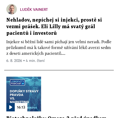
LUDĚK VAINERT
Nehladov, nepíchej si injekci, prostě si
vezmi prášek. Eli Lilly má svatý grál
pacientů i investorů
Injekce si běžní lidé sami píchají jen velmi neradi. Podle
průzkumů má k takové formě užívání léků averzi sedm
z deseti amerických pacientů....
6. 8. 2026 ▪ 4 min. čtení
16:13