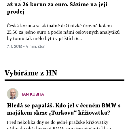
až na 26 korun za euro. Sázíme na její
prodej
Česká koruna se aktuálně drží nízké úrovně kolem
25,50 za jedno euro a podle námi oslovených analytiků
by tomu tak mělo být i v příštích 6...
7. 1. 2013 ▪ 4 min. čtení
Vybíráme z HN
JAN KUBITA
Hledá se papaláš. Kdo jel v černém BMW s
majákem skrze „Turkovu“ křižovatku?
Před několika dny se do jedné pražské křižovatky
přihnalo obří luxusní BMW se začerněnými skly a