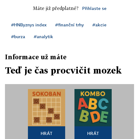
Máte již předplatné?
Přihlaste se
#HNByznys index
#finanční trhy
#akcie
#burza
#analytik
Informace už máte
Teď je čas procvičit mozek
HRÁT
HRÁT