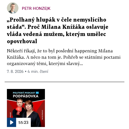
PETR HONZEJK
„Prolhaný hlupák v čele nemyslícího
stáda“. Proč Milana Knížáka oslavuje
vláda vedená mužem, kterým umělec
opovrhoval
Někteří říkají, že to byl poslední happening Milana
Knížáka. A něco na tom je. Pohřeb se státními poctami
organizovaný těmi, kterými slavný...
7. 8. 2026 ▪ 4 min. čtení
55:23