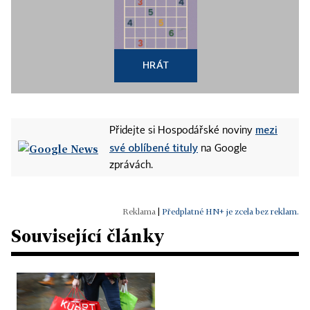
HRÁT
mezi
Přidejte si Hospodářské noviny
své oblíbené tituly
na Google
zprávách.
|
Předplatné HN+ je zcela bez reklam.
Související články