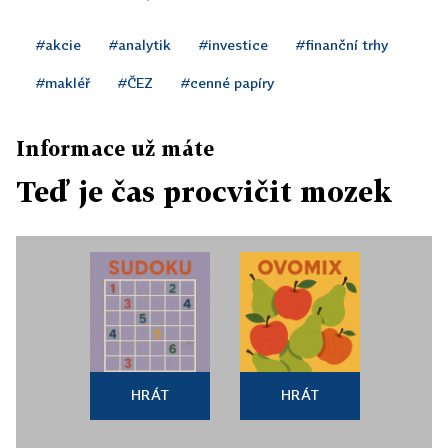
#akcie
#analytik
#investice
#finanční trhy
#makléř
#ČEZ
#cenné papíry
Informace už máte
Teď je čas procvičit mozek
HRÁT
HRÁT