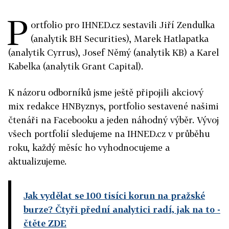
P
ortfolio pro IHNED.cz sestavili Jiří Zendulka
(analytik BH Securities), Marek Hatlapatka
(analytik Cyrrus), Josef Němý (analytik KB) a Karel
Kabelka (analytik Grant Capital).
K názoru odborníků jsme ještě připojili akciový
mix redakce HNByznys, portfolio sestavené našimi
čtenáři na Facebooku a jeden náhodný výběr. Vývoj
všech portfolií sledujeme na IHNED.cz v průběhu
roku, každý měsíc ho vyhodnocujeme a
aktualizujeme.
Jak vydělat se 100 tisíci korun na pražské
burze? Čtyři přední analytici radí, jak na to
-
čtěte ZDE