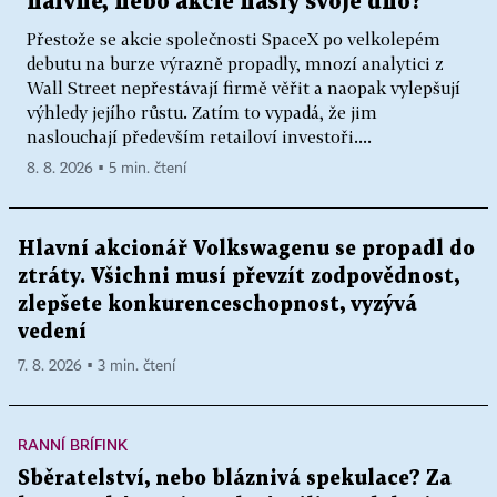
naivně, nebo akcie našly svoje dno?
Přestože se akcie společnosti SpaceX po velkolepém
debutu na burze výrazně propadly, mnozí analytici z
Wall Street nepřestávají firmě věřit a naopak vylepšují
výhledy jejího růstu. Zatím to vypadá, že jim
naslouchají především retailoví investoři....
8. 8. 2026 ▪ 5 min. čtení
Hlavní akcionář Volkswagenu se propadl do
ztráty. Všichni musí převzít zodpovědnost,
zlepšete konkurenceschopnost, vyzývá
vedení
7. 8. 2026 ▪ 3 min. čtení
RANNÍ BRÍFINK
Sběratelství, nebo bláznivá spekulace? Za