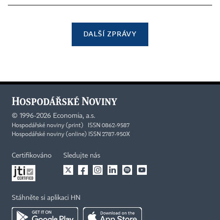
DALŠÍ ZPRÁVY
©
1996-2026
Economia, a.s.
Hospodářské noviny (print) ISSN 0862-9587
Hospodářské noviny (online) ISSN 2787-950X
Certifikováno
Sledujte nás
Stáhněte si aplikaci HN