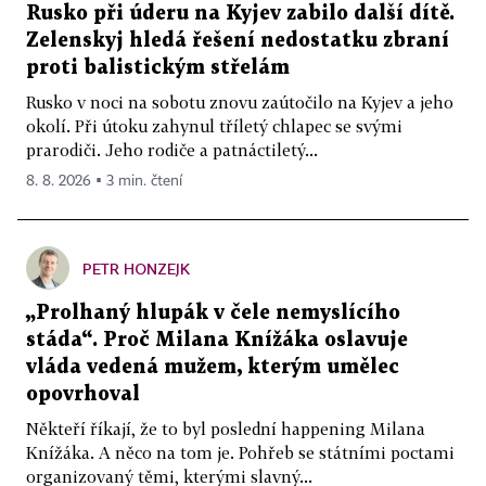
Rusko při úderu na Kyjev zabilo další dítě.
Zelenskyj hledá řešení nedostatku zbraní
proti balistickým střelám
Rusko v noci na sobotu znovu zaútočilo na Kyjev a jeho
okolí. Při útoku zahynul tříletý chlapec se svými
prarodiči. Jeho rodiče a patnáctiletý...
8. 8. 2026 ▪ 3 min. čtení
PETR HONZEJK
„Prolhaný hlupák v čele nemyslícího
stáda“. Proč Milana Knížáka oslavuje
vláda vedená mužem, kterým umělec
opovrhoval
Někteří říkají, že to byl poslední happening Milana
Knížáka. A něco na tom je. Pohřeb se státními poctami
organizovaný těmi, kterými slavný...