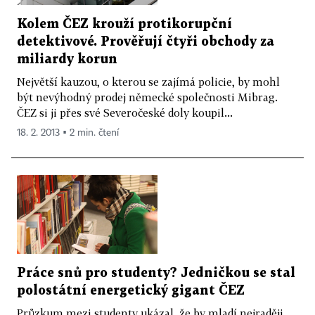
Kolem ČEZ krouží protikorupční
detektivové. Prověřují čtyři obchody za
miliardy korun
Největší kauzou, o kterou se zajímá policie, by mohl
být nevýhodný prodej německé společnosti Mibrag.
ČEZ si ji přes své Severočeské doly koupil...
18. 2. 2013 ▪ 2 min. čtení
Práce snů pro studenty? Jedničkou se stal
polostátní energetický gigant ČEZ
Průzkum mezi studenty ukázal, že by mladí nejraději