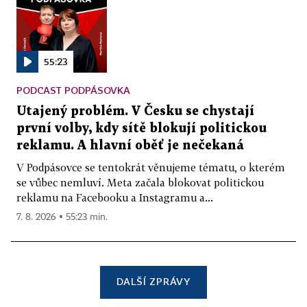
55:23
PODCAST PODPÁSOVKA
Utajený problém. V Česku se chystají
první volby, kdy sítě blokují politickou
reklamu. A hlavní oběť je nečekaná
V Podpásovce se tentokrát věnujeme tématu, o kterém
se vůbec nemluví. Meta začala blokovat politickou
reklamu na Facebooku a Instagramu a...
7. 8. 2026 ▪ 55:23 min.
DALŠÍ ZPRÁVY