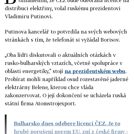
oznámením, že ČEZ bude odebrána licence na
distribuci elektřiny, volal ruskému prezidentovi
Vladimiru Putinovi.
Putinova kancelář to potvrdila na svých webových
stránkách s tím, že telefonát si vyžádal Borisov.
„Oba lídři diskutovali o aktuálních otázkách v
rusko-bulharských vztazích, včetně spolupráce v
oblasti energetiky," stojí
na prezidentském webu
.
Probírat mohli například osud rozestavěné jaderné
elektrárny Belene, kterou chce vláda
zakonzervovat. O její dokončení se ucházela ruská
státní firma Atomstrojexport.
Bulharsko dnes odebere licenci ČEZ. Je to
hrubé porušení norem EU, zní z české firmy
-