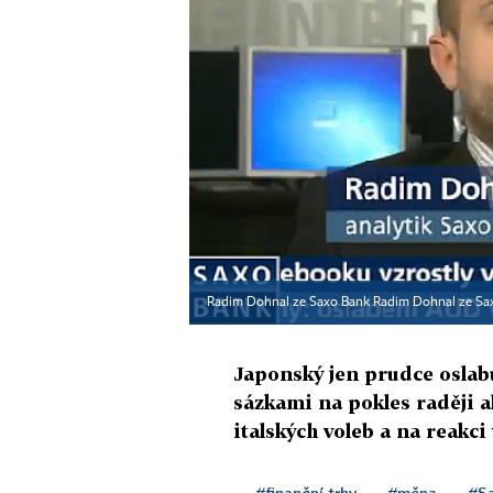
Radim Dohnal ze Saxo Bank Radim Dohnal ze Sa
Japonský jen prudce oslab
sázkami na pokles raději a
italských voleb a na reakci 
#finanční trhy
#měna
#S