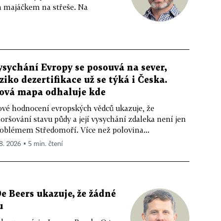
m majáčkem na střeše. Na
ysychání Evropy se posouvá na sever,
iziko dezertifikace už se týká i Česka.
ová mapa odhaluje kde
vé hodnocení evropských vědců ukazuje, že
oršování stavu půdy a její vysychání zdaleka není jen
oblémem Středomoří. Více než polovina...
 8. 2026 ▪ 5 min. čtení
e Beers ukazuje, že žádné
u