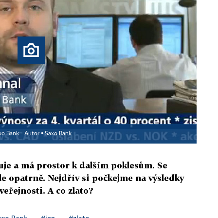
xo Bank
Autor ▪
Saxo Bank
uje a má prostor k dalším poklesům. Se
le opatrně. Nejdřív si počkejme na výsledky
veřejnosti. A co zlato?
axo Bank
#jen
#zlato