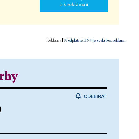
a s reklamou
|
Předplatné HN+ je zcela bez reklam.
trhy
ODEBÍRAT
)