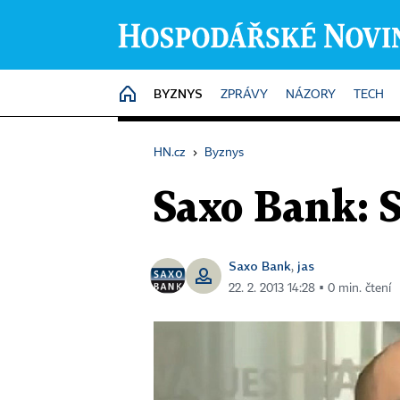
BYZNYS
HOME
ZPRÁVY
NÁZORY
TECH
HN.cz
›
Byznys
Saxo Bank: S
Saxo Bank
jas
,
22. 2. 2013 14:28 ▪ 0 min. čtení