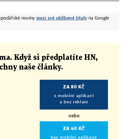
mezi své oblíbené tituly
ospodářské noviny
na Google
ma. Když si předplatíte HN,
echny naše články
.
ZA 80 KČ
s mobilní aplikací
a bez reklam
nebo
ZA 40 KČ
bez mobilní aplikace