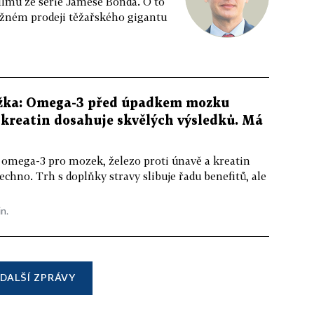
ilmu ze série Jamese Bonda. O to
ožném prodeji těžařského gigantu
žka: Omega-3 před úpadkem mozku
kreatin dosahuje skvělých výsledků. Má
 omega-3 pro mozek, železo proti únavě a kreatin
echno. Trh s doplňky stravy slibuje řadu benefitů, ale
in.
DALŠÍ ZPRÁVY