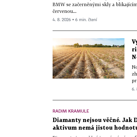
BMW se začerněnými skly a blikající
červenou...
4. 8. 2026 ▪ 6 min. čtení
V
r
N
No
zh
pr
6.
RADIM KRAMULE
Diamanty nejsou věčné. Jak D
aktivum nemá jistou hodnot