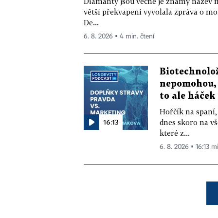
Diamanty jsou věčné je známý název f
větší překvapení vyvolala zpráva o m
De...
6. 8. 2026 ▪ 4 min. čtení
Biotechnolo
nepomohou, 
to ale háček
Hořčík na spaní,
16:13
dnes skoro na vš
které z...
6. 8. 2026 ▪ 16:13 m