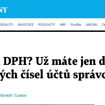
REALITY
INVESTICE
PODCASTY
HRY
PročNe
ARCHIV
D
m DPH? Už máte jen 
ch čísel účtů správ
PŘEHRÁT ČLÁNEK