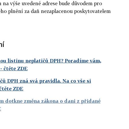
h na výše uvedené adrese bude důvodem pro
ho plnění za daň nezaplacenou poskytovatelem
ní
nou listinu neplatičů DPH? Poradíme vám,
- čtěte ZDE
ičů DPH zná svá pravidla. Na co vše si
čtěte ZDE
rem dotkne změna zákona o dani z přidané
E