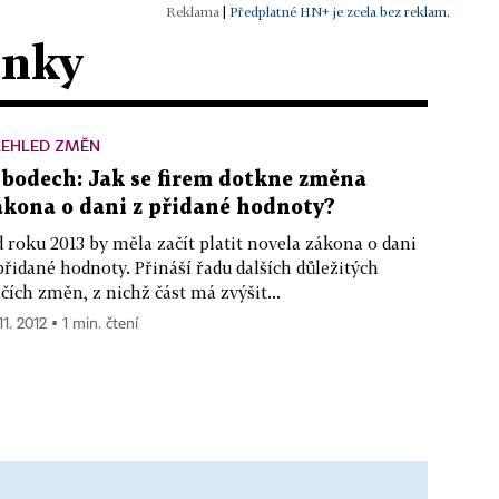
|
Předplatné HN+ je zcela bez reklam.
ánky
ŘEHLED ZMĚN
 bodech: Jak se firem dotkne změna
ákona o dani z přidané hodnoty?
 roku 2013 by měla začít platit novela zákona o dani
přidané hodnoty. Přináší řadu dalších důležitých
lčích změn, z nichž část má zvýšit...
11. 2012 ▪ 1 min. čtení