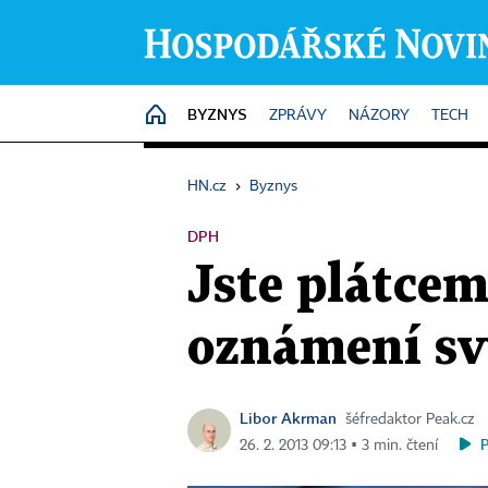
BYZNYS
HOME
ZPRÁVY
NÁZORY
TECH
HN.cz
›
Byznys
DPH
Jste plátce
oznámení svý
Libor Akrman
šéfredaktor Peak.cz
26. 2. 2013 09:13 ▪ 3 min. čtení