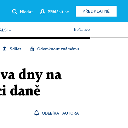
PŘEDPLATNÉ
Hledat
Přihlásit se
BeNative
ALŠÍ
Sdílet
Odemknout známému
dva dny na
ci daně
ODEBÍRAT AUTORA