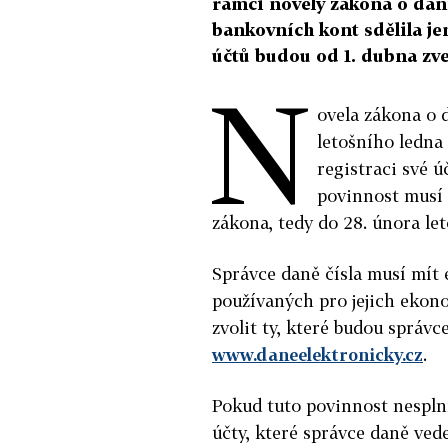
rámci novely zákona o dani
bankovních kont sdělila j
účtů budou od 1. dubna zve
N
ovela zákona o
letošního ledna
registraci své 
povinnost musí 
zákona, tedy do 28. února le
Správce daně čísla musí mít
používaných pro jejich ekon
zvolit ty, které budou správ
www.daneelektronicky.cz
.
Pokud tuto povinnost nesplní,
účty, které správce daně vede