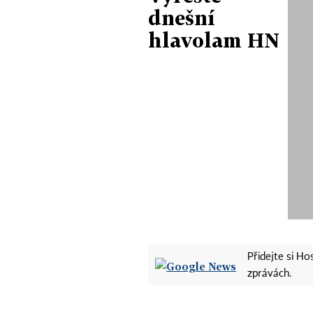
dnešní
hlavolam HN
Přidejte si H
zprávách.