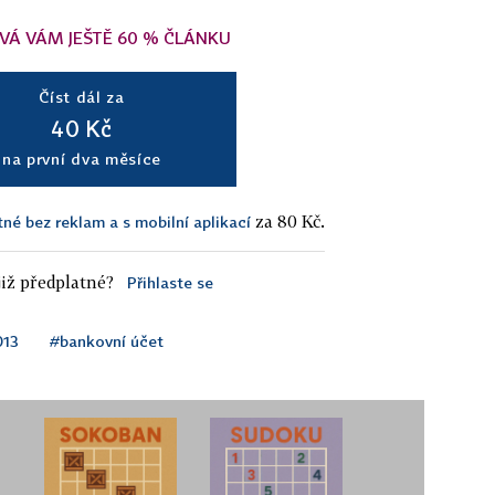
VÁ VÁM JEŠTĚ 60 % ČLÁNKU
Číst dál za
40 Kč
na první dva měsíce
za 80 Kč.
tné bez reklam a s mobilní aplikací
iž předplatné?
Přihlaste se
013
#bankovní účet