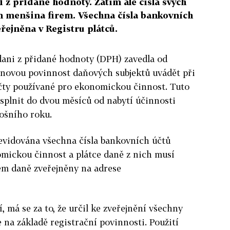
 z přidané hodnoty. Zatím ale čísla svých
en menšina firem. Všechna čísla bankovních
řejněna v Registru plátců.
dani z přidané hodnoty (DPH) zavedla od
 n
ovou povinnost daňových subjektů uvádět při
účty používané pro ekonomickou činnost. Tuto
splnit do dvou měsíců od nabytí účinnosti
tošního roku.
 evidována všechna čísla bankovních účtů
omickou činnost a plátce daně z nich musí
cem daně zveřejněny na adrese
 má se za to, že určil ke zveřejnění všechny
 na základě registrační povinnosti. Použití