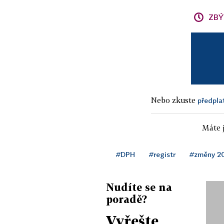
ZBÝ
Nebo zkuste
předpla
Máte j
#DPH
#registr
#změny 2
Nudíte se na
poradě?
Vyřešte