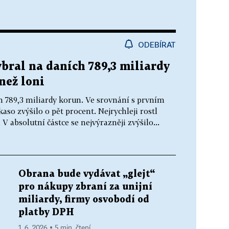
ODEBÍRAT
ybral na daních 789,3 miliardy
než loni
ch 789,3 miliardy korun. Ve srovnání s prvním
so zvýšilo o pět procent. Nejrychleji rostl
V absolutní částce se nejvýrazněji zvýšilo...
Obrana bude vydávat „glejt“
pro nákupy zbraní za unijní
miliardy, firmy osvobodí od
platby DPH
1. 6. 2026 ▪ 5 min. čtení