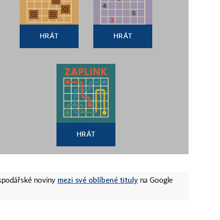
HRÁT
HRÁT
HRÁT
mezi své oblíbené tituly
ospodářské noviny
na Google