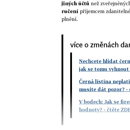
jiných účtů
než zveřejněnýc
ručení
příjemcem zdanitelné
plnění.
více o změnách da
Nechcete hlídat čer
jak se tomu vyhnout
Černá listina neplat
musíte dát pozor?
- 
V bodech: Jak se fi
hodnoty?
- čtěte ZD