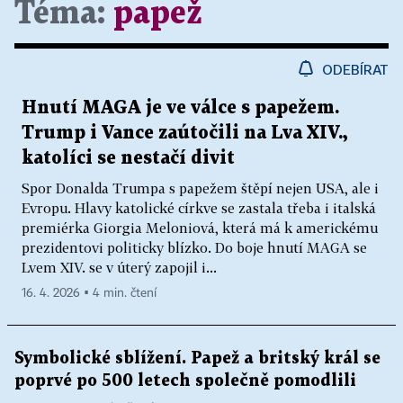
Téma:
papež
ODEBÍRAT
Hnutí MAGA je ve válce s papežem.
Trump i Vance zaútočili na Lva XIV.,
katolíci se nestačí divit
Spor Donalda Trumpa s papežem štěpí nejen USA, ale i
Evropu. Hlavy katolické církve se zastala třeba i italská
premiérka Giorgia Meloniová, která má k americkému
prezidentovi politicky blízko. Do boje hnutí MAGA se
Lvem XIV. se v úterý zapojil i...
16. 4. 2026 ▪ 4 min. čtení
Symbolické sblížení. Papež a britský král se
poprvé po 500 letech společně pomodlili