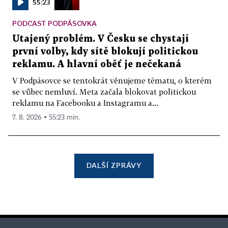
55:23
PODCAST PODPÁSOVKA
Utajený problém. V Česku se chystají
první volby, kdy sítě blokují politickou
reklamu. A hlavní oběť je nečekaná
V Podpásovce se tentokrát věnujeme tématu, o kterém
se vůbec nemluví. Meta začala blokovat politickou
reklamu na Facebooku a Instagramu a...
7. 8. 2026 ▪ 55:23 min.
DALŠÍ ZPRÁVY