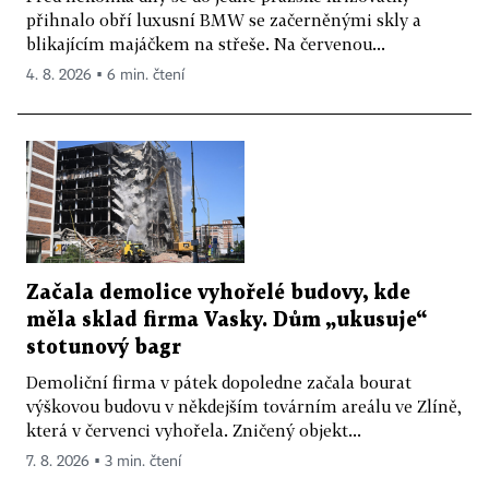
přihnalo obří luxusní BMW se začerněnými skly a
blikajícím majáčkem na střeše. Na červenou...
4. 8. 2026 ▪ 6 min. čtení
Začala demolice vyhořelé budovy, kde
měla sklad firma Vasky. Dům „ukusuje“
stotunový bagr
Demoliční firma v pátek dopoledne začala bourat
výškovou budovu v někdejším továrním areálu ve Zlíně,
která v červenci vyhořela. Zničený objekt...
7. 8. 2026 ▪ 3 min. čtení