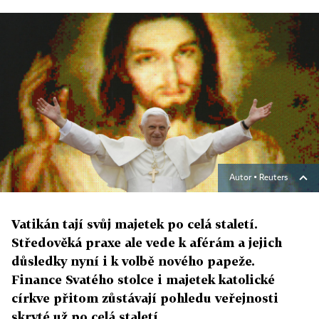
Autor ▪
Reuters
Vatikán tají svůj majetek po celá staletí.
Středověká praxe ale vede k aférám a jejich
důsledky nyní i k volbě nového papeže.
Finance Svatého stolce i majetek katolické
církve přitom zůstávají pohledu veřejnosti
skryté už po celá staletí.