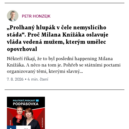
PETR HONZEJK
„Prolhaný hlupák v čele nemyslícího
stáda“. Proč Milana Knížáka oslavuje
vláda vedená mužem, kterým umělec
opovrhoval
Někteří říkají, že to byl poslední happening Milana
Knížáka. A něco na tom je. Pohřeb se státními poctami
organizovaný těmi, kterými slavný...
7. 8. 2026 ▪ 4 min. čtení