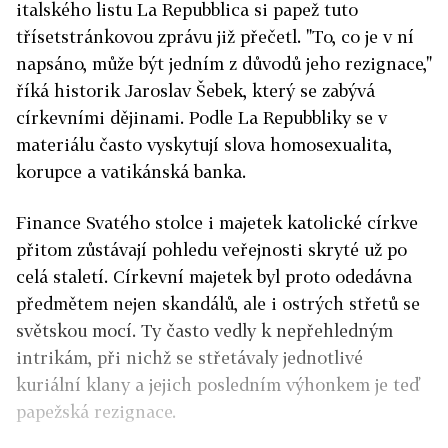
italského listu La Repubblica si papež tuto
třísetstránkovou zprávu již přečetl. "To, co je v ní
napsáno, může být jedním z důvodů jeho rezignace,"
říká historik Jaroslav Šebek, který se zabývá
církevními dějinami. Podle La Repubbliky se v
materiálu často vyskytují slova homosexualita,
korupce a vatikánská banka.
Finance Svatého stolce i majetek katolické církve
přitom zůstávají pohledu veřejnosti skryté už po
celá staletí. Církevní majetek byl proto odedávna
předmětem nejen skandálů, ale i ostrých střetů se
světskou mocí. Ty často vedly k nepřehledným
intrikám, při nichž se střetávaly jednotlivé
kuriální klany a jejich posledním výhonkem je teď
papežská rezignace.