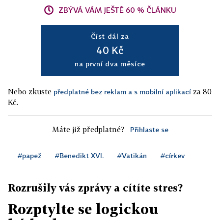
ZBÝVÁ VÁM JEŠTĚ 60 % ČLÁNKU
Číst dál za
40 Kč
na první dva měsíce
Nebo zkuste
za 80
předplatné bez reklam a s mobilní aplikací
Kč.
Máte již předplatné?
Přihlaste se
#papež
#Benedikt XVI.
#Vatikán
#církev
Rozrušily vás zprávy a cítíte stres?
Rozptylte se logickou