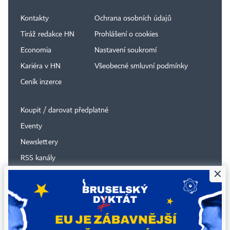
Kontakty
Ochrana osobních údajů
Tiráž redakce HN
Prohlášení o cookies
Economia
Nastavení soukromí
Kariéra v HN
Všeobecné smluvní podmínky
Ceník inzerce
Koupit / darovat předplatné
Eventy
Newslettery
RSS kanály
×
Autorská práva vykonává vydavatel. Bez písemného svolení
vydavatele je zakázáno jakékoli užití částí nebo celku díla, zejména
rozmnožování a šíření jakýmkoli způsobem, mechanickým nebo
elektronickým, v českém nebo jiném jazyce. Bez souhlasu vydavatele