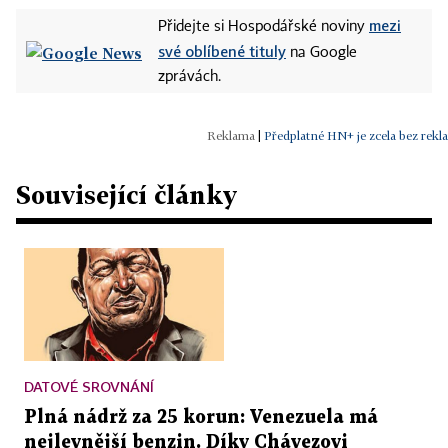
mezi
Přidejte si Hospodářské noviny
své oblíbené tituly
na Google
zprávách.
|
Předplatné HN+ je zcela bez rekl
Související články
DATOVÉ SROVNÁNÍ
Plná nádrž za 25 korun: Venezuela má
nejlevnější benzin. Díky Chávezovi