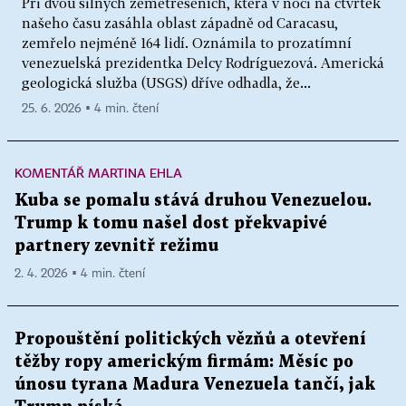
Při dvou silných zemětřeseních, která v noci na čtvrtek
našeho času zasáhla oblast západně od Caracasu,
zemřelo nejméně 164 lidí. Oznámila to prozatímní
venezuelská prezidentka Delcy Rodríguezová. Americká
geologická služba (USGS) dříve odhadla, že...
25. 6. 2026 ▪ 4 min. čtení
KOMENTÁŘ MARTINA EHLA
Kuba se pomalu stává druhou Venezuelou.
Trump k tomu našel dost překvapivé
partnery zevnitř režimu
2. 4. 2026 ▪ 4 min. čtení
Propouštění politických vězňů a otevření
těžby ropy americkým firmám: Měsíc po
únosu tyrana Madura Venezuela tančí, jak