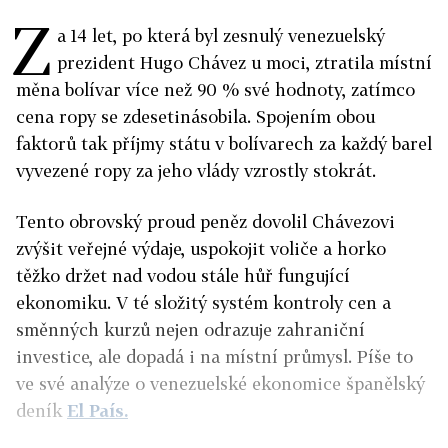
Z
a 14 let, po která byl zesnulý venezuelský
prezident Hugo Chávez u moci, ztratila místní
měna bolívar více než 90 % své hodnoty, zatímco
cena ropy se zdesetinásobila. Spojením obou
faktorů tak příjmy státu v bolívarech za každý barel
vyvezené ropy za jeho vlády vzrostly stokrát.
Tento obrovský proud peněz dovolil Chávezovi
zvýšit veřejné výdaje, uspokojit voliče a horko
těžko držet nad vodou stále hůř fungující
ekonomiku. V té složitý systém kontroly cen a
směnných kurzů nejen odrazuje zahraniční
investice, ale dopadá i na místní průmysl. Píše to
ve své analýze o venezuelské ekonomice španělský
deník
El País.