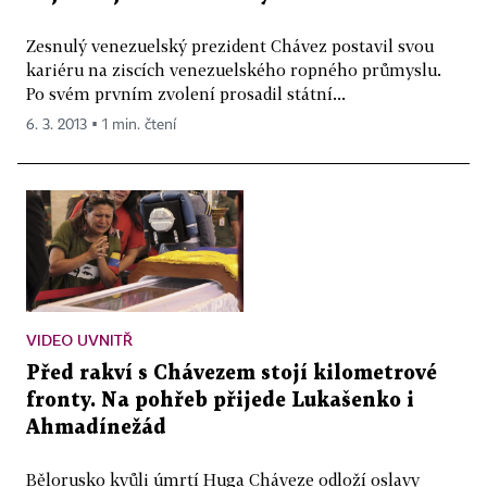
Zesnulý venezuelský prezident Chávez postavil svou
kariéru na ziscích venezuelského ropného průmyslu.
Po svém prvním zvolení prosadil státní...
6. 3. 2013 ▪ 1 min. čtení
VIDEO UVNITŘ
Před rakví s Chávezem stojí kilometrové
fronty. Na pohřeb přijede Lukašenko i
Ahmadínežád
Bělorusko kvůli úmrtí Huga Cháveze odloží oslavy