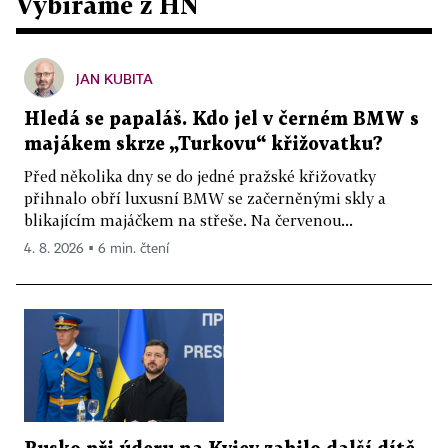
Vybíráme z HN
JAN KUBITA
Hledá se papaláš. Kdo jel v černém BMW s
majákem skrze „Turkovu“ křižovatku?
Před několika dny se do jedné pražské křižovatky
přihnalo obří luxusní BMW se začerněnými skly a
blikajícím majáčkem na střeše. Na červenou...
4. 8. 2026 ▪ 6 min. čtení