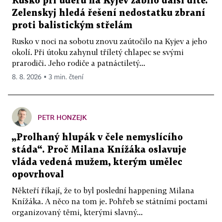
Rusko při úderu na Kyjev zabilo další dítě.
Zelenskyj hledá řešení nedostatku zbraní
proti balistickým střelám
Rusko v noci na sobotu znovu zaútočilo na Kyjev a jeho
okolí. Při útoku zahynul tříletý chlapec se svými
prarodiči. Jeho rodiče a patnáctiletý...
8. 8. 2026 ▪ 3 min. čtení
PETR HONZEJK
„Prolhaný hlupák v čele nemyslícího
stáda“. Proč Milana Knížáka oslavuje
vláda vedená mužem, kterým umělec
opovrhoval
Někteří říkají, že to byl poslední happening Milana
Knížáka. A něco na tom je. Pohřeb se státními poctami
organizovaný těmi, kterými slavný...