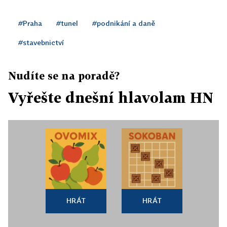
#Praha
#tunel
#podnikání a daně
#stavebnictví
Nudíte se na poradě?
Vyřešte dnešní hlavolam HN
HRÁT
HRÁT