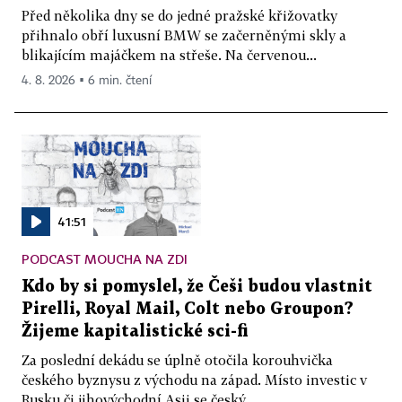
Před několika dny se do jedné pražské křižovatky
přihnalo obří luxusní BMW se začerněnými skly a
blikajícím majáčkem na střeše. Na červenou...
4. 8. 2026 ▪ 6 min. čtení
41:51
PODCAST MOUCHA NA ZDI
Kdo by si pomyslel, že Češi budou vlastnit
Pirelli, Royal Mail, Colt nebo Groupon?
Žijeme kapitalistické sci-fi
Za poslední dekádu se úplně otočila korouhvička
českého byznysu z východu na západ. Místo investic v
Rusku či jihovýchodní Asii se český...