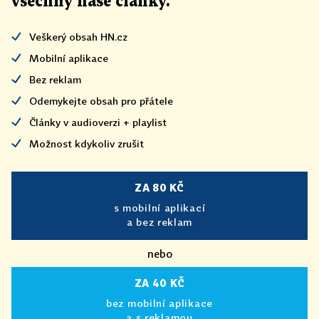
všechny naše články
.
Veškerý obsah HN.cz
Mobilní aplikace
Bez reklam
Odemykejte obsah pro přátele
Články v audioverzi + playlist
Možnost kdykoliv zrušit
ZA 80 KČ
s mobilní aplikací
a bez reklam
nebo
ZA 40 KČ
bez mobilní aplikace
a s reklamou