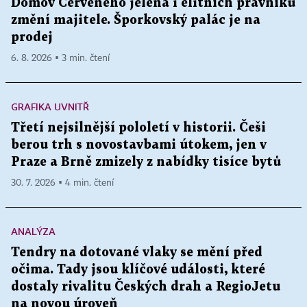
Domov Červeného jelena i elitních právníků
změní majitele. Šporkovský palác je na
prodej
6. 8. 2026 ▪ 3 min. čtení
GRAFIKA UVNITŘ
Třetí nejsilnější pololetí v historii. Češi
berou trh s novostavbami útokem, jen v
Praze a Brně zmizely z nabídky tisíce bytů
30. 7. 2026 ▪ 4 min. čtení
ANALÝZA
Tendry na dotované vlaky se mění před
očima. Tady jsou klíčové události, které
dostaly rivalitu Českých drah a RegioJetu
na novou úroveň