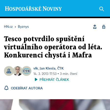
HN.cz
›
Byznys
Tesco potvrdilo spuštění
virtuálního operátora od léta.
Konkurenci chystá i Mafra
vlk
Jan Klesla
ČTK
,
,
14. 3. 2013 17:53 ▪ 3 min. čtení
PŘEHRÁT ČLÁNEK
ODEBÍRAT AUTORA