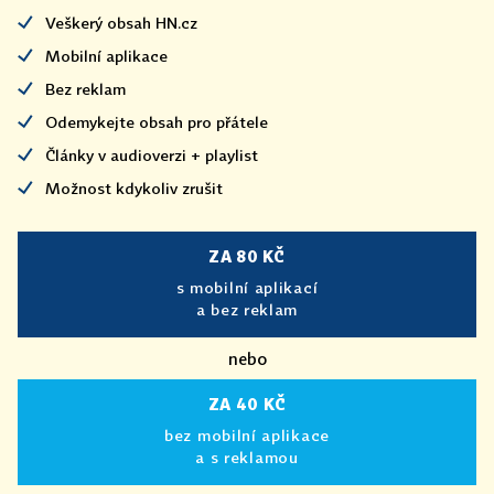
Veškerý obsah HN.cz
Mobilní aplikace
Bez reklam
Odemykejte obsah pro přátele
Články v audioverzi + playlist
Možnost kdykoliv zrušit
ZA 80 KČ
s mobilní aplikací
a bez reklam
nebo
ZA 40 KČ
bez mobilní aplikace
a s reklamou