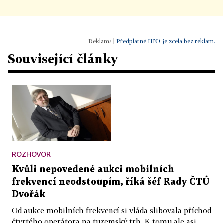
|
Předplatné HN+ je zcela bez reklam.
Související články
ROZHOVOR
Kvůli nepovedené aukci mobilních
frekvencí neodstoupím, říká šéf Rady ČTÚ
Dvořák
Od aukce mobilních frekvencí si vláda slibovala příchod
čtvrtého operátora na tuzemský trh. K tomu ale asi