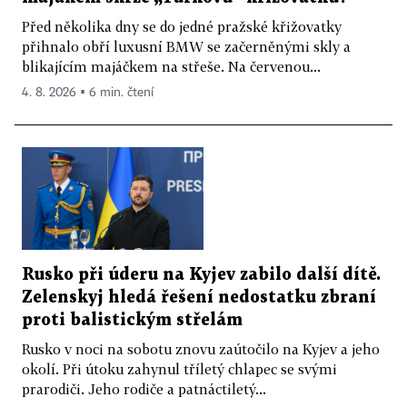
Před několika dny se do jedné pražské křižovatky
přihnalo obří luxusní BMW se začerněnými skly a
blikajícím majáčkem na střeše. Na červenou...
4. 8. 2026 ▪ 6 min. čtení
Rusko při úderu na Kyjev zabilo další dítě.
Zelenskyj hledá řešení nedostatku zbraní
proti balistickým střelám
Rusko v noci na sobotu znovu zaútočilo na Kyjev a jeho
okolí. Při útoku zahynul tříletý chlapec se svými
prarodiči. Jeho rodiče a patnáctiletý...