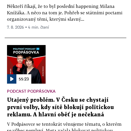
Někteří říkají, že to byl poslední happening Milana
Knížáka. A něco na tom je. Pohřeb se státními poctami
organizovaný těmi, kterými slavný...
7. 8. 2026 ▪ 4 min. čtení
55:23
PODCAST PODPÁSOVKA
Utajený problém. V Česku se chystají
první volby, kdy sítě blokují politickou
reklamu. A hlavní oběť je nečekaná
V Podpásovce se tentokrát věnujeme tématu, o kterém
se vůbec nemluví. Meta začala blokovat politickou