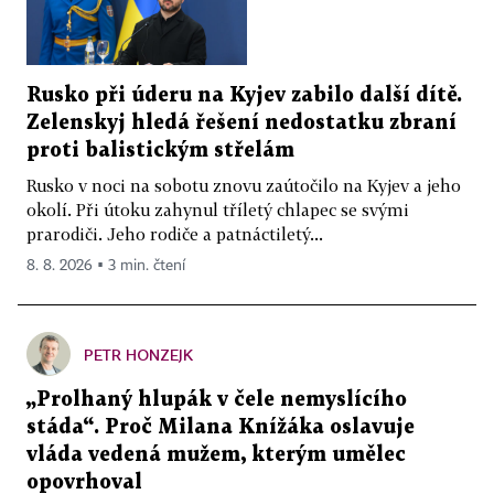
Rusko při úderu na Kyjev zabilo další dítě.
Zelenskyj hledá řešení nedostatku zbraní
proti balistickým střelám
Rusko v noci na sobotu znovu zaútočilo na Kyjev a jeho
okolí. Při útoku zahynul tříletý chlapec se svými
prarodiči. Jeho rodiče a patnáctiletý...
8. 8. 2026 ▪ 3 min. čtení
PETR HONZEJK
„Prolhaný hlupák v čele nemyslícího
stáda“. Proč Milana Knížáka oslavuje
vláda vedená mužem, kterým umělec
opovrhoval