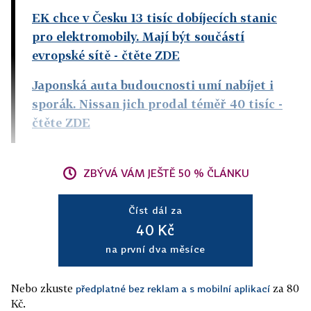
EK chce v Česku 13 tisíc dobíjecích stanic
pro elektromobily. Mají být součástí
evropské sítě
- čtěte ZDE
Japonská auta budoucnosti umí nabíjet i
sporák. Nissan jich prodal téměř 40 tisíc
-
čtěte ZDE
ZBÝVÁ VÁM JEŠTĚ 50 % ČLÁNKU
Číst dál za
40 Kč
na první dva měsíce
Nebo zkuste
za 80
předplatné bez reklam a s mobilní aplikací
Kč.