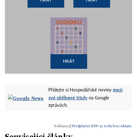
HRÁT
mezi
Přidejte si Hospodářské noviny
své oblíbené tituly
na Google
zprávách.
|
Předplatné HN+ je zcela bez reklam.
Související články