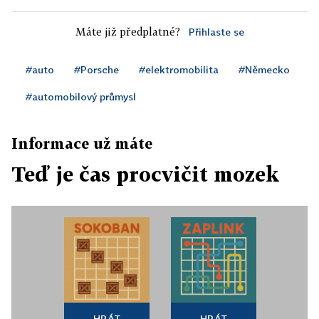
Máte již předplatné?
Přihlaste se
#auto
#Porsche
#elektromobilita
#Německo
#automobilový průmysl
Informace už máte
Teď je čas procvičit mozek
HRÁT
HRÁT