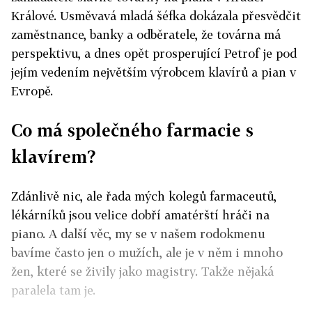
Králové. Usměvavá mladá šéfka dokázala přesvědčit
zaměstnance, banky a odběratele, že továrna má
perspektivu, a dnes opět prosperující Petrof je pod
jejím vedením největším výrobcem klavírů a pian v
Evropě.
Co má společného farmacie s
klavírem?
Zdánlivě nic, ale řada mých kolegů farmaceutů,
lékárníků jsou velice dobří amatérští hráči na
piano. A další věc, my se v našem rodokmenu
bavíme často jen o mužích, ale je v něm i mnoho
žen, které se živily jako magistry. Takže nějaká
paralela tam je.