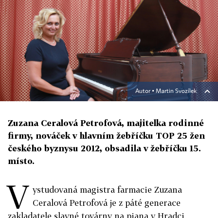
Autor ▪
Martin Svozílek
Zuzana Ceralová Petrofová, majitelka rodinné
firmy, nováček v hlavním žebříčku TOP 25 žen
českého byznysu 2012, obsadila v žebříčku 15.
místo.
V
ystudovaná magistra farmacie Zuzana
Ceralová Petrofová je z páté generace
zakladatele slavné továrny na piana v Hradci