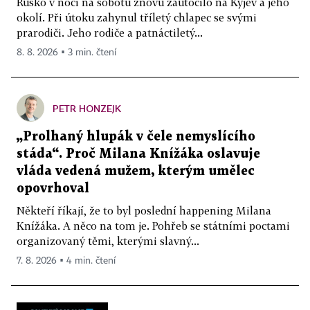
Rusko v noci na sobotu znovu zaútočilo na Kyjev a jeho
okolí. Při útoku zahynul tříletý chlapec se svými
prarodiči. Jeho rodiče a patnáctiletý...
8. 8. 2026 ▪ 3 min. čtení
PETR HONZEJK
„Prolhaný hlupák v čele nemyslícího
stáda“. Proč Milana Knížáka oslavuje
vláda vedená mužem, kterým umělec
opovrhoval
Někteří říkají, že to byl poslední happening Milana
Knížáka. A něco na tom je. Pohřeb se státními poctami
organizovaný těmi, kterými slavný...
7. 8. 2026 ▪ 4 min. čtení