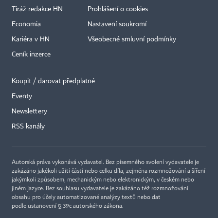
Tiráž redakce HN
Prohlášení o cookies
Economia
Nastavení soukromí
Kariéra v HN
Všeobecné smluvní podmínky
Ceník inzerce
Koupit / darovat předplatné
Eventy
Newslettery
×
RSS kanály
Autorská práva vykonává vydavatel. Bez písemného svolení vydavatele je
zakázáno jakékoli užití částí nebo celku díla, zejména rozmnožování a šíření
jakýmkoli způsobem, mechanickým nebo elektronickým, v českém nebo
jiném jazyce. Bez souhlasu vydavatele je zakázáno též rozmnožování
obsahu pro účely automatizované analýzy textů nebo dat
podle ustanovení § 39c autorského zákona.