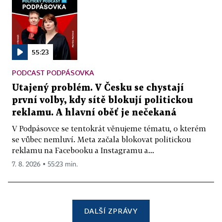
55:23
PODCAST PODPÁSOVKA
Utajený problém. V Česku se chystají
první volby, kdy sítě blokují politickou
reklamu. A hlavní oběť je nečekaná
V Podpásovce se tentokrát věnujeme tématu, o kterém
se vůbec nemluví. Meta začala blokovat politickou
reklamu na Facebooku a Instagramu a...
7. 8. 2026 ▪ 55:23 min.
DALŠÍ ZPRÁVY