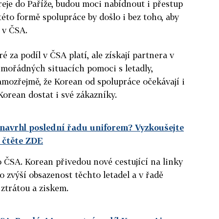
reje do Paříže, budou moci nabídnout i přestup
k této formě spolupráce by došlo i bez toho, aby
 v ČSA.
é za podíl v ČSA platí, ale získají partnera v
imořádných situacích pomoci s letadly,
mozřejmě, že Korean od spolupráce očekávají i
Korean dostat i své zákazníky.
o navrhl poslední řadu uniforem? Vyzkoušejte
 čtěte ZDE
o ČSA. Korean přivedou nové cestující na linky
o zvýší obsazenost těchto letadel a v řadě
 ztrátou a ziskem.