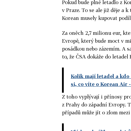
Pokud bude plné letadlo z Ko
v Praze. To se ale již děje a 
Korean musely kupovat podíl
Za oněch 2,7 milionu eur, kter
Evropě, který bude moct v m
posádkou nebo zázemím. A sa
to, že ČSA dokáže do letadel 
Kolik mají letadel a kd
si, co víte o Korean Air
-
Z toho vyplývají i přínosy pr
z Prahy do západní Evropy. T
případů může jít o zlom mezi