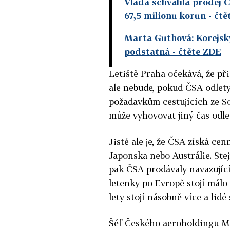
Vláda schválila prodej 
67,5 milionu korun
- čtě
Marta Guthová: Korejský
podstatná
- čtěte ZDE
Letiště Praha očekává, že př
ale nebude, pokud ČSA odlety
požadavkům cestujících ze Sou
může vyhovovat jiný čas odle
Jisté ale je, že ČSA získá ce
Japonska nebo Austrálie. Ste
pak ČSA prodávaly navazující 
letenky po Evropě stojí málo
lety stojí násobně více a lidé
Šéf Českého aeroholdingu Mi