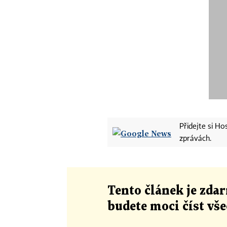
Přidejte si H
zprávách.
Tento článek
je
zdar
budete moci číst vš