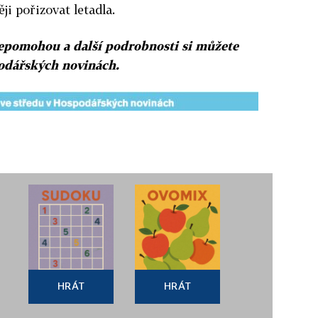
ěji pořizovat letadla.
epomohou a další podrobnosti si můžete
podářských novinách.
HRÁT
HRÁT