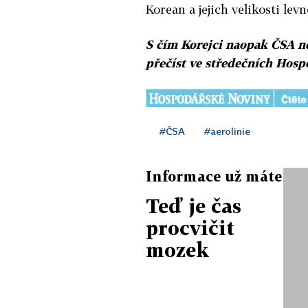
Korean a jejich velikosti levn
S čím Korejci naopak ČSA n
přečíst ve středečních Hos
#ČSA
#aerolinie
Informace už máte
Teď je čas
procvičit
mozek