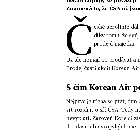
někdo kupuje, se považuje 
Znamená to, že ČSA už jsou
Č
eské aerolinie dál
díky tomu, že svůj
prodejů majetku.
Už ale nemají co prodávat a m
Prodej části akcií Korean Air
S čím Korean Air 
Nejprve je třeba se ptát, č
síť rozšířit o síť ČSA. Tedy 
nevyplatí. Zároveň Korejci zí
do hlavních evropských metr