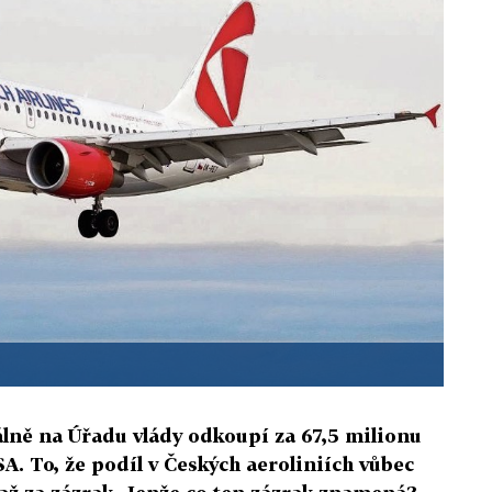
álně na Úřadu vlády odkoupí za 67,5 milionu
A. To, že podíl v Českých aeroliniích vůbec