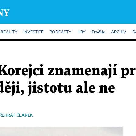
REALITY
INVESTICE
PODCASTY
HRY
PročNe
ARCHIV
D
Korejci znamenají p
ěji, jistotu ale ne
ŘEHRÁT ČLÁNEK