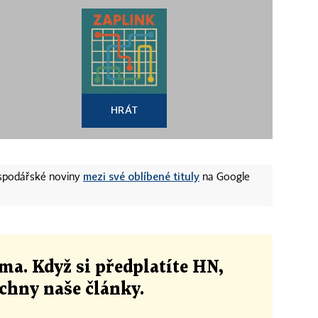
HRÁT
mezi své oblíbené tituly
ospodářské noviny
na Google
ma. Když si předplatíte HN,
echny naše články
.