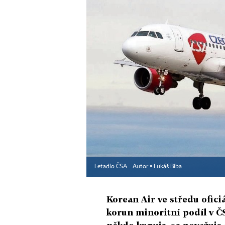
Letadlo ČSA
Autor ▪
Lukáš Bíba
Korean Air ve středu ofici
korun minoritní podíl v ČS