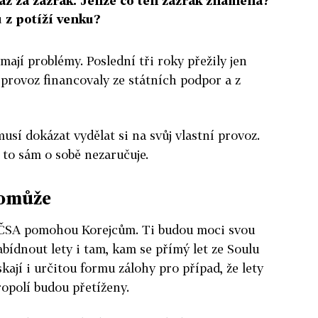
až za zázrak. Jenže co ten zázrak znamená?
 z potíží venku?
 mají problémy. Poslední tři roky přežily jen
 provoz financovaly ze státních podpor a z
usí dokázat vydělat si na svůj vlastní provoz.
 to sám o sobě nezaručuje.
pomůže
ím ČSA pomohou Korejcům. Ti budou moci svou
nabídnout lety i tam, kam se přímý let ze Soulu
skají i určitou formu zálohy pro případ, že lety
opolí budou přetíženy.