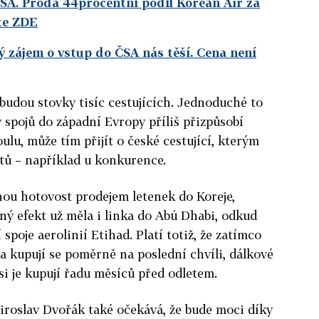
ČSA. Prodá 44procentní podíl Korean Air za
te ZDE
 zájem o vstup do ČSA nás těší. Cena není
ibudou stovky tisíc cestujících. Jednoduché to
 spojů do západní Evropy příliš přizpůsobí
lu, může tím přijít o české cestující, kterým
tů – například u konkurence.
nnou hotovost prodejem letenek do Koreje,
jný efekt už měla i linka do Abú Dhabi, odkud
spoje aerolinií Etihad. Platí totiž, že zatímco
 a kupují se poměrně na poslední chvíli, dálkové
 si je kupují řadu měsíců před odletem.
roslav Dvořák také očekává, že bude moci díky