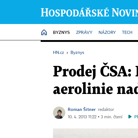
BYZNYS
HOME
ZPRÁVY
NÁZORY
TECH
HN.cz
›
Byznys
Prodej ČSA: 
aerolinie nad
Roman Šitner
redaktor
P
10. 4. 2013 11:22 ▪ 3 min. čtení