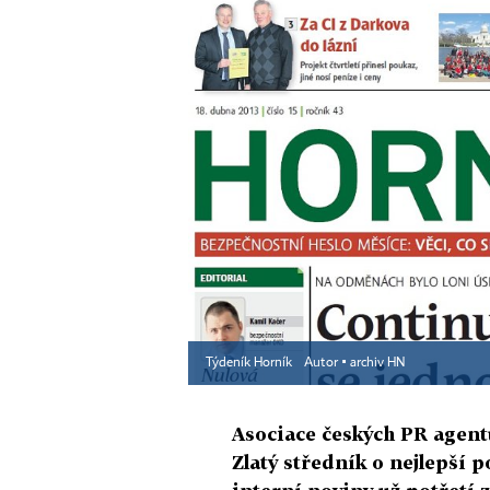
Týdeník Horník
Autor ▪
archiv HN
Asociace českých PR agentu
Zlatý středník o nejlepší 