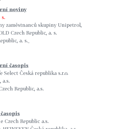
erní noviny
 s.
iny zaměstnanců skupiny Unipetrol,
OLD Czech Republic, a. s.
ublic, a. s.
erní časopis
e Select Česká republika s.r.o.
 a.s.
zech Republic, a.s.
 časopis
ne Czech Republic a.s.
e, HEINEKEN Česká republika, a.s.