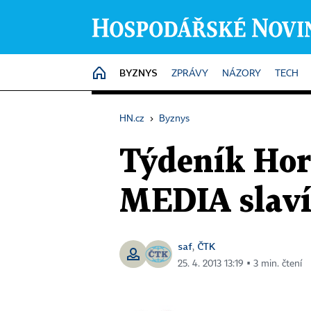
BYZNYS
HOME
ZPRÁVY
NÁZORY
TECH
HN.cz
›
Byznys
Týdeník Hor
MEDIA slaví 
saf
ČTK
,
25. 4. 2013 13:19 ▪ 3 min. čtení