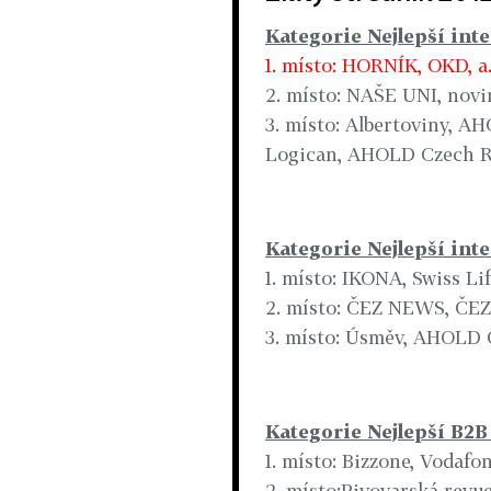
Kategorie Nejlepší int
1. místo: HORNÍK, OKD, a.
2. místo: NAŠE UNI, nov
3. místo: Albertoviny, AH
Logican, AHOLD Czech Rep
Kategorie Nejlepší int
1. místo: IKONA, Swiss Lif
2. místo: ČEZ NEWS, ČEZ,
3. místo: Úsměv, AHOLD C
Kategorie Nejlepší B2B
1. místo: Bizzone, Vodafo
2. místo:Pivovarská revu