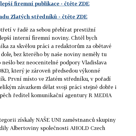
jlepší firemní publikace
- čtěte ZDE
adu Zlatých středníků
- čtěte ZDE
otřetí v řadě za sebou přebírat prestižní
lepší interní firemní noviny. Chtěl bych
ka za skvělou práci a redaktorům za obětavé
 dole, bez kterého by naše noviny neměly tu
 nešlo bez neocenitelné podpory Vladislava
OKD, který je zároveň předsedou výkonné
k. První místo ve Zlatém středníku, v pořadí
 velikým závazkem dělat svoji práci stejně dobře i
spěch ředitel komunikační agentury R MEDIA
kategorii získaly NAŠE UNI zaměstnanců skupiny
sadily Albertoviny společnosti AHOLD Czech