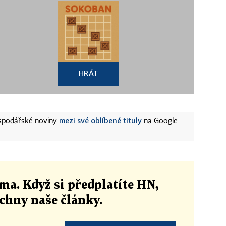
HRÁT
mezi své oblíbené tituly
ospodářské noviny
na Google
ma. Když si předplatíte HN,
echny naše články
.