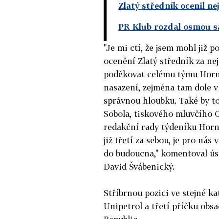
Zlatý středník ocenil ne
PR Klub rozdal osmou s
"Je mi ctí, že jsem mohl již p
ocenění Zlatý středník za nej
poděkovat celému týmu Horní
nasazení, zejména tam dole v
správnou hloubku. Také by to
Sobola, tiskového mluvčího 
redakční rady týdeníku Horní
již třetí za sebou, je pro nás
do budoucna," komentoval ú
David Švábenický.
Stříbrnou pozici ve stejné 
Unipetrol a třetí příčku ob