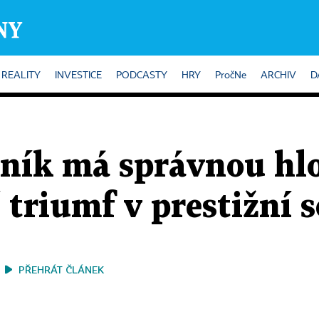
REALITY
INVESTICE
PODCASTY
HRY
PročNe
ARCHIV
D
ník má správnou hl
triumf v prestižní s
PŘEHRÁT ČLÁNEK