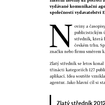
interní noviny už potřetí 
vydávané komunikační age
společností vydavatelství
N
oviny a časopis
publicistickým 
středník, která 
českém trhu. Spo
značku nebo firmu směrem k
Zlatý středník se letos konal
třinácti kategoriích 127 publ
aplikací. Idea soutěže vznikl
agentur. Jako hlavní cíl si s
Zlatý středník 201