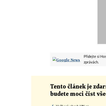
Přidejte si H
zprávách.
Tento článek
je
zdar
budete moci číst vš