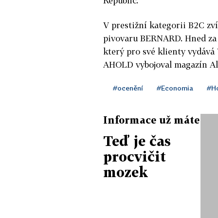
Republic.
V prestižní kategorii B2C zv
pivovaru BERNARD. Hned za n
který pro své klienty vydává
AHOLD vybojoval magazín Alb
#ocenění
#Economia
#Ho
Informace už máte
Teď je čas
procvičit
mozek