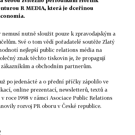
za sebou zvítězilo periodikum Horník
nturou R MEDIA, která je dceřinou
 Economia.
y nemusí nutně sloužit pouze k zpravodajským a
účelům. Své o tom vědí pořadatelé soutěže Zlatý
hodnotí nejlepší public relations média na
lečný znak těchto tiskovin je, že propagují
 zákazníkům a obchodním partnerům.
 už po jedenácté a o přední příčky zápolilo ve
ikací, online prezentací, newsletterů, textů a
a v roce 1998 v rámci Asociace Public Relations
tanovily rozvoj PR oboru v České republice.
2