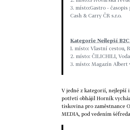
3. místo:Gastro - časopi
Cash & Carry ČR s.r.o.
Kategorie Nejlepší B2C
1. místo: Vlastní cestou
2. místo: ČILICHILI, Voda
3. místo: Magazín Albert
V jedné z kategorií, nejlepší
potřetí obhájil Horník vycház
tiskovina pro zaměstnance OK
MEDIA, pod vedením šéfredak