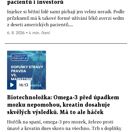
pacientů i investorů
Injekce si běžní lidé sami píchají jen velmi neradi. Podle
průzkumů má k takové formě užívání léků averzi sedm
z deseti amerických pacientů....
6. 8. 2026 ▪ 4 min. čtení
16:13
Biotechnoložka: Omega-3 před úpadkem
mozku nepomohou, kreatin dosahuje
skvělých výsledků. Má to ale háček
Hořčík na spaní, omega-3 pro mozek, železo proti
únavě a kreatin dnes skoro na všechno. Trh s doplňky