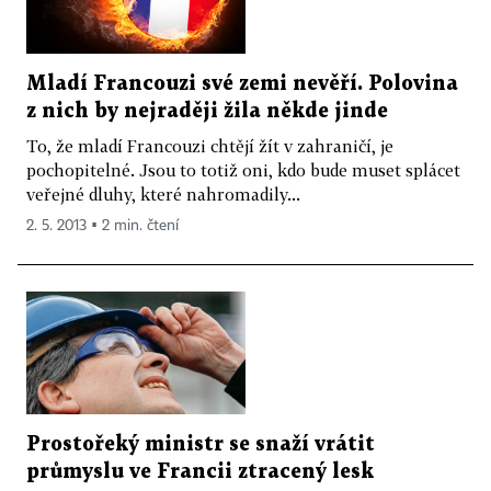
Mladí Francouzi své zemi nevěří. Polovina
z nich by nejraději žila někde jinde
To, že mladí Francouzi chtějí žít v zahraničí, je
pochopitelné. Jsou to totiž oni, kdo bude muset splácet
veřejné dluhy, které nahromadily...
2. 5. 2013 ▪ 2 min. čtení
Prostořeký ministr se snaží vrátit
průmyslu ve Francii ztracený lesk