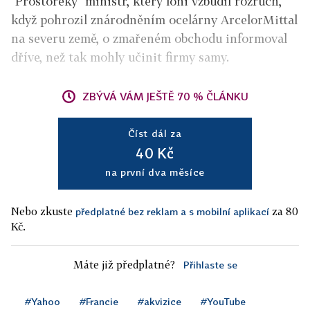
"Prostořeký" ministr, který loni vzbudil rozruch,
když pohrozil znárodněním ocelárny ArcelorMittal
na severu země, o zmařeném obchodu informoval
dříve, než tak mohly učinit firmy samy.
ZBÝVÁ VÁM JEŠTĚ 70 % ČLÁNKU
Číst dál za
40 Kč
na první dva měsíce
Nebo zkuste
za 80
předplatné bez reklam a s mobilní aplikací
Kč.
Máte již předplatné?
Přihlaste se
#Yahoo
#Francie
#akvizice
#YouTube