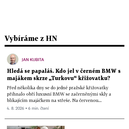
Vybíráme z HN
JAN KUBITA
Hledá se papaláš. Kdo jel v černém BMW s
majákem skrze „Turkovu“ křižovatku?
Před několika dny se do jedné pražské křižovatky
přihnalo obří luxusní BMW se začerněnými skly a
blikajícím majáčkem na střeše. Na červenou...
4. 8. 2026 ▪ 6 min. čtení