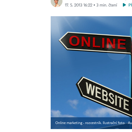
P
17. 5. 2013 16:22 ▪ 3 min. čtení
Online marketing - rozcestník. Ilustrační foto
Au