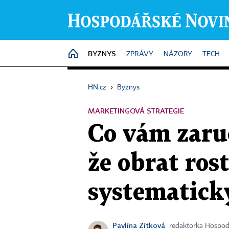
BYZNYS
HOME
ZPRÁVY
NÁZORY
TECH
HN.cz
›
Byznys
MARKETINGOVÁ STRATEGIE
Co vám zaruč
že obrat ros
systematick
Pavlína Zítková
redaktorka Hospod