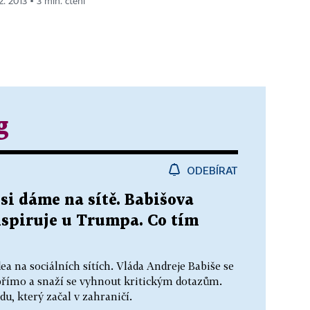
2. 2013 ▪ 3 min. čtení
g
ODEBÍRAT
si dáme na sítě. Babišova
nspiruje u Trumpa. Co tím
ea na sociálních sítích. Vláda Andreje Babiše se
apřímo a snaží se vyhnout kritickým dotazům.
u, který začal v zahraničí.