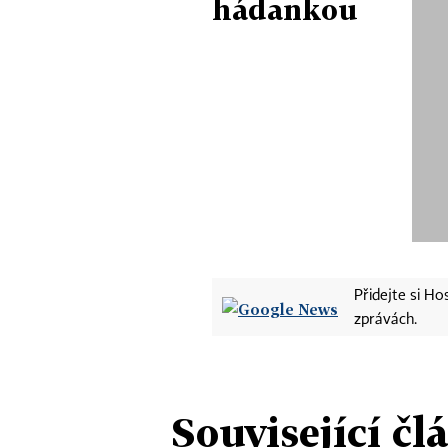
hádankou
Přidejte si H
zprávách.
Související čl