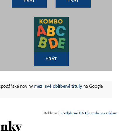
HRÁT
HRÁT
HRÁT
mezi své oblíbené tituly
ospodářské noviny
na Google
|
Předplatné HN+ je zcela bez reklam.
ánky