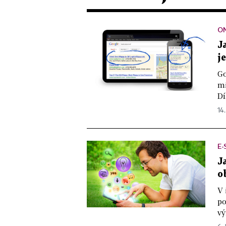
O
J
j
Go
mi
Dí
14.
E
J
o
V 
po
vý