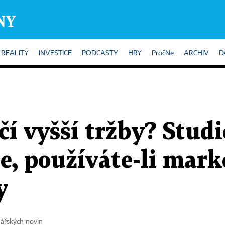
REALITY
INVESTICE
PODCASTY
HRY
PročNe
ARCHIV
D
í vyšší tržby? Studi
te, používáte-li mar
y
ářských novin