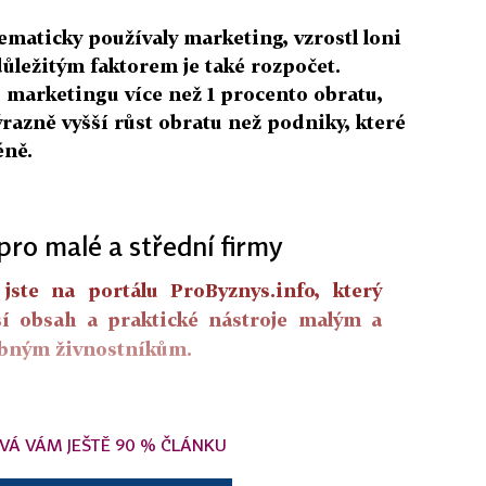
maticky používaly marketing, vzrostl loni
ůležitým faktorem je také rozpočet.
o marketingu více než 1 procento obratu,
razně vyšší růst obratu než podniky, které
éně.
pro malé a střední firmy
jste na portálu ProByznys.info, který
ší obsah a praktické nástroje malým a
obným živnostníkům.
VÁ VÁM JEŠTĚ 90 % ČLÁNKU