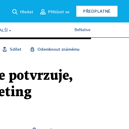
PŘEDPLATNÉ
Hledat
Přihlásit se
BeNative
ALŠÍ
Sdílet
Odemknout známému
e potvrzuje,
keting