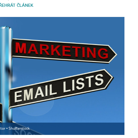
ŘEHRÁT ČLÁNEK
tor ▪
Shutterstock