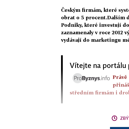
Českým firmám, které syste
obrat o 5 procent.Dalším d
Podniky, které investují d
zaznamenaly v roce 2012 vý
vydávají do marketingu m
Vítejte na portálu 
Právě 
přiná
středním firmám i dr
ZBÝ