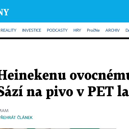
REALITY
INVESTICE
PODCASTY
HRY
PročNe
ARCHIV
D
 Heinekenu ovocném
Sází na pivo v PET l
a MAM
PŘEHRÁT ČLÁNEK