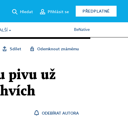
PŘEDPLATNÉ
Hledat
Přihlásit se
BeNative
ALŠÍ
Sdílet
Odemknout známému
u pivu už
ahvích
ODEBÍRAT AUTORA