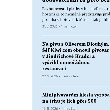
dodavatelům za pivo bez
Bezhotovostní platby v hospodách a res
hostinské to nicméně představuje prob
probíhá v hotovosti. Musí si tak pohlíd
31. 7. 2026 ▪ 4 min. čtení
Na pivu s Oliverem Dlouhým.
Šéf Kiwi.com obnovil pivovar
v Jindřichově Hradci a
vyšvihl mimořádnou
restauraci
22. 7. 2026 ▪ 5 min. čtení
Minipivovarům klesla výroba
na trhu je jich přes 500
14. 5. 2026 ▪ 1 min. čtení