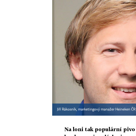
Jiří Rákosník, marketingový manažer Heineken Č
Na loni tak populární pivo