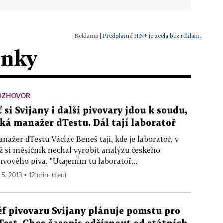
|
Předplatné HN+ je zcela bez reklam.
ánky
OZHOVOR
ť si Svijany i další pivovary jdou k soudu,
íká manažer dTestu. Dál tají laboratoř
nažer dTestu Václav Beneš tají, kde je laboratoř, v
ž si měsíčník nechal vyrobit analýzu českého
hvového piva. "Utajením tu laboratoř...
 5. 2013 ▪ 12 min. čtení
éf pivovaru Svijany plánuje pomstu pro