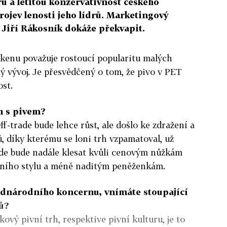
ů a letitou konzervativnost českého
rojev lenosti jeho lídrů. Marketingový
 Jiří Rákosník dokáže překvapit.
ekenu považuje rostoucí popularitu malých
ý vývoj. Je přesvědčený o tom, že pivo v PET
st.
rh s pivem?
f-trade bude lehce růst, ale došlo ke zdražení a
 díky kterému se loni trh vzpamatoval, už
rade bude nadále klesat kvůli cenovým nůžkám
otního stylu a méně naditým peněženkám.
adnárodního koncernu, vnímáte stoupající
ů?
kový pivní trh, respektive pivní kulturu, je to