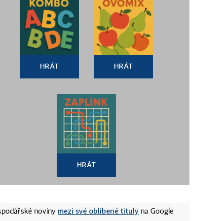
HRÁT
HRÁT
HRÁT
mezi své oblíbené tituly
ospodářské noviny
na Google