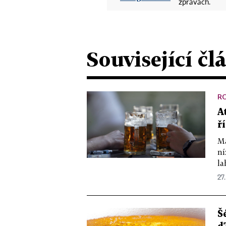
zprávách.
Související čl
R
A
ř
Ma
ní
la
27.
Š