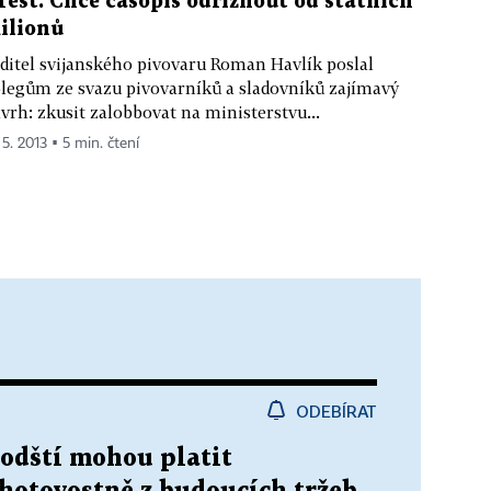
Test. Chce časopis odříznout od státních
ilionů
ditel svijanského pivovaru Roman Havlík poslal
legům ze svazu pivovarníků a sladovníků zajímavý
vrh: zkusit zalobbovat na ministerstvu...
 5. 2013 ▪ 5 min. čtení
ODEBÍRAT
odští mohou platit