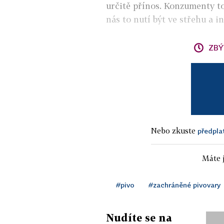
určitě přínos. Konzumenty to 
nás to nutí být ve střehu a i
ZBÝ
Nebo zkuste
předpla
Máte j
#pivo
#zachráněné pivovary
Nudíte se na