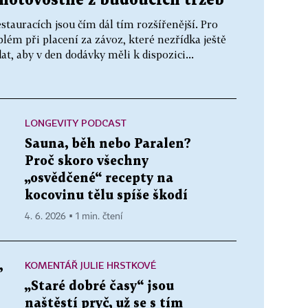
hotovostně z budoucích tržeb
tauracích jsou čím dál tím rozšířenější. Pro
lém při placení za závoz, které nezřídka ještě
at, aby v den dodávky měli k dispozici...
LONGEVITY PODCAST
Sauna, běh nebo Paralen?
Proč skoro všechny
„osvědčené“ recepty na
kocovinu tělu spíše škodí
4. 6. 2026 ▪ 1 min. čtení
KOMENTÁŘ JULIE HRSTKOVÉ
,
„Staré dobré časy“ jsou
naštěstí pryč, už se s tím