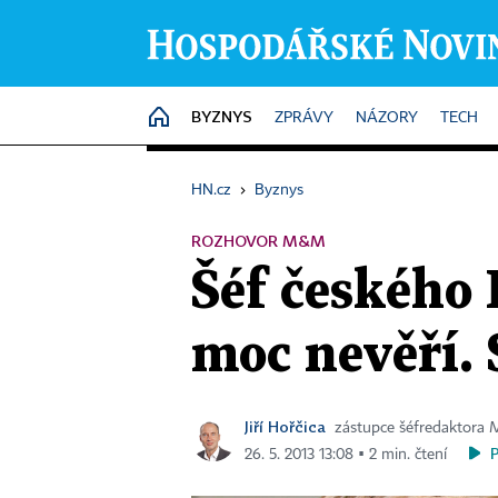
BYZNYS
HOME
ZPRÁVY
NÁZORY
TECH
HN.cz
›
Byznys
ROZHOVOR M&M
Šéf českého
moc nevěří. 
Jiří Hořčica
zástupce šéfredaktor
26. 5. 2013 13:08 ▪ 2 min. čtení