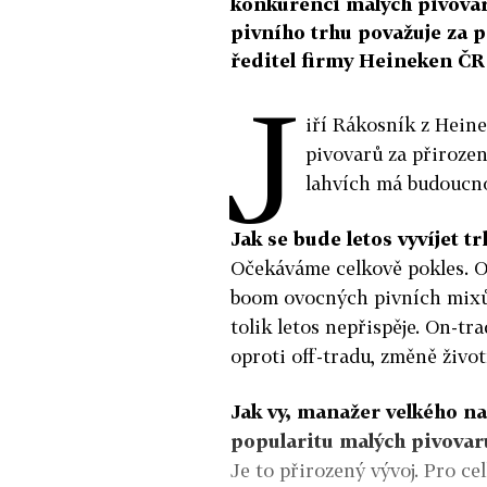
konkurenci malých pivovar
pivního trhu považuje za p
ředitel firmy Heineken ČR
J
iří Rákosník z Hein
pivovarů za přirozen
lahvích má budoucno
Jak se bude letos vyvíjet t
Očekáváme celkově pokles. Of
boom ovocných pivních mixů,
tolik letos nepřispěje. On-t
oproti off-tradu, změně živ
Jak vy, manažer velkého n
popularitu malých pivovar
Je to přirozený vývoj. Pro cel