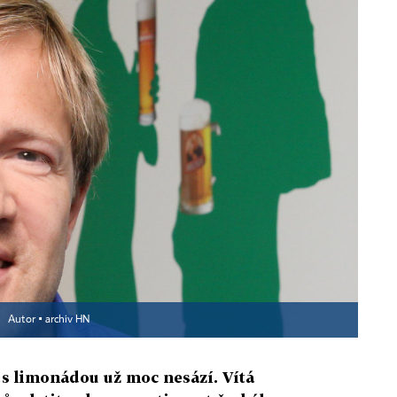
R
Autor ▪
archiv HN
 s limonádou už moc nesází. Vítá