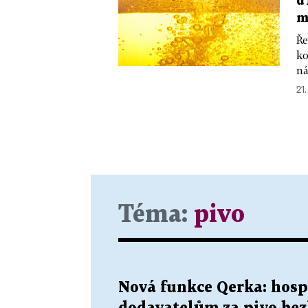
d
m
Ře
ko
ná
21.
Téma:
pivo
Nová funkce Qerka: hosp