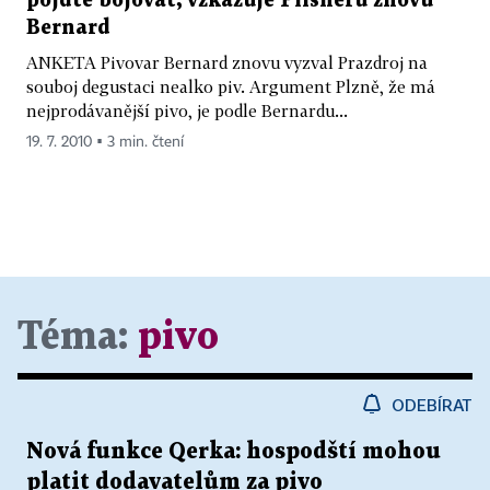
pojďte bojovat, vzkazuje Pilsneru znovu
Bernard
ANKETA Pivovar Bernard znovu vyzval Prazdroj na
souboj degustaci nealko piv. Argument Plzně, že má
nejprodávanější pivo, je podle Bernardu...
19. 7. 2010 ▪ 3 min. čtení
Téma:
pivo
ODEBÍRAT
Nová funkce Qerka: hospodští mohou
platit dodavatelům za pivo