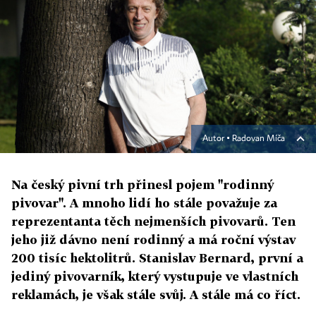
Autor ▪
Radovan Míča
Na český pivní trh přinesl pojem "rodinný
pivovar". A mnoho lidí ho stále považuje za
reprezentanta těch nejmenších pivovarů. Ten
jeho již dávno není rodinný a má roční výstav
200 tisíc hektolitrů. Stanislav Bernard, první a
jediný pivovarník, který vystupuje ve vlastních
reklamách, je však stále svůj. A stále má co říct.