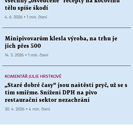
všechny „osvědčené“ recepty na kocovinu
tělu spíše škodí
4. 6. 2026 ▪ 1 min. čtení
Minipivovarům klesla výroba, na trhu je
jich přes 500
14. 5. 2026 ▪ 1 min. čtení
KOMENTÁŘ JULIE HRSTKOVÉ
„Staré dobré časy“ jsou naštěstí pryč, už se s
tím smiřme. Snížení DPH na pivo
restaurační sektor nezachrání
30. 4. 2026 ▪ 4 min. čtení