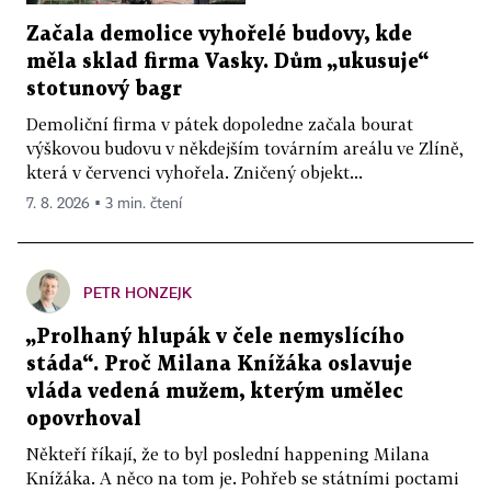
Začala demolice vyhořelé budovy, kde
měla sklad firma Vasky. Dům „ukusuje“
stotunový bagr
Demoliční firma v pátek dopoledne začala bourat
výškovou budovu v někdejším továrním areálu ve Zlíně,
která v červenci vyhořela. Zničený objekt...
7. 8. 2026 ▪ 3 min. čtení
PETR HONZEJK
„Prolhaný hlupák v čele nemyslícího
stáda“. Proč Milana Knížáka oslavuje
vláda vedená mužem, kterým umělec
opovrhoval
Někteří říkají, že to byl poslední happening Milana
Knížáka. A něco na tom je. Pohřeb se státními poctami