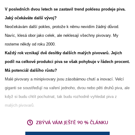
V posledních dvou letech se zastavil trend poklesu prodeje piva.
Jaký očekáváte další vývoj?
Neočekávám další pokles, protože k němu nevidím žádný důvod.
Navíc, klesá obor jako celek, ale neklesají všechny pivovary. My
rosteme někdy od roku 2000.
Každý rok vznikají dvě desítky dalších malých pivovarů. Jejich
podíl na celkové produkci piva se však pohybuje v řádech procent.
Má potenciál dalšího růstu?
Malé pivovary a minipivovary jsou zásobárnou chutí a inovací. Velcí
giganti se soustřeďují na vaření jednoho, dvou nebo pěti druhů piva, ale
když si budu chtít pochutnat, tak budu rozhodně vyhledat piva z
malých pivovarů.
ZBÝVÁ VÁM JEŠTĚ 90 % ČLÁNKU