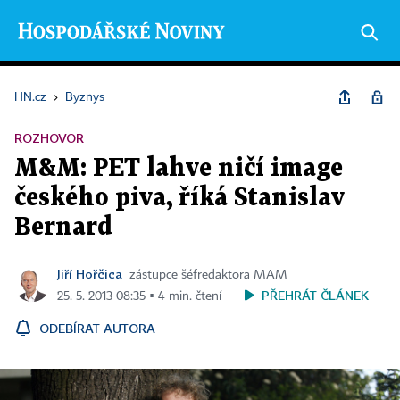
HN.cz
›
Byznys
ROZHOVOR
M&M: PET lahve ničí image
českého piva, říká Stanislav
Bernard
Jiří Hořčica
zástupce šéfredaktora MAM
PŘEHRÁT ČLÁNEK
25. 5. 2013 08:35 ▪ 4 min. čtení
ODEBÍRAT AUTORA