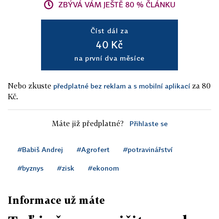
ZBÝVÁ VÁM JEŠTĚ 80 % ČLÁNKU
Číst dál za
40 Kč
na první dva měsíce
Nebo zkuste
za 80
předplatné bez reklam a s mobilní aplikací
Kč.
Máte již předplatné?
Přihlaste se
#Babiš Andrej
#Agrofert
#potravinářství
#byznys
#zisk
#ekonom
Informace už máte