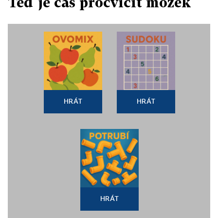
Teď je čas procvičit mozek
HRÁT
HRÁT
HRÁT