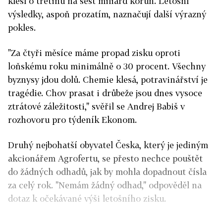
klesl o třetinu na šest miliard korun. Letošní
výsledky, aspoň prozatím, naznačují další výrazný
pokles.
"Za čtyři měsíce máme propad zisku oproti
loňskému roku minimálně o 30 procent. Všechny
byznysy jdou dolů. Chemie klesá, potravinářství je
tragédie. Chov prasat i drůbeže jsou dnes vysoce
ztrátové záležitosti," svěřil se Andrej Babiš v
rozhovoru pro týdeník Ekonom.
Druhý nejbohatší obyvatel Česka, který je jediným
akcionářem Agrofertu, se přesto nechce pouštět
do žádných odhadů, jak by mohla dopadnout čísla
za celý rok. "Nemám žádný odhad," odpověděl na
dotaz k očekávané výši letošního zisku.