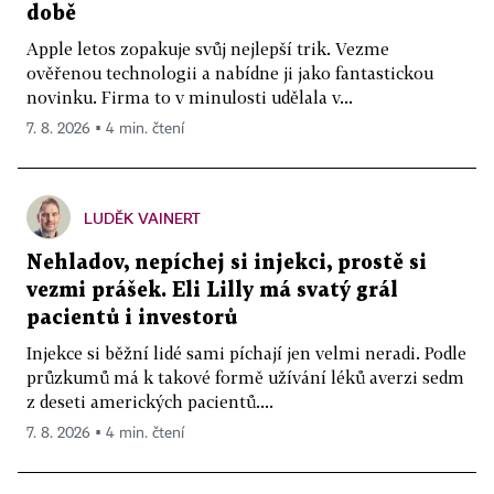
době
Apple letos zopakuje svůj nejlepší trik. Vezme
ověřenou technologii a nabídne ji jako fantastickou
novinku. Firma to v minulosti udělala v...
7. 8. 2026 ▪ 4 min. čtení
LUDĚK VAINERT
Nehladov, nepíchej si injekci, prostě si
vezmi prášek. Eli Lilly má svatý grál
pacientů i investorů
Injekce si běžní lidé sami píchají jen velmi neradi. Podle
průzkumů má k takové formě užívání léků averzi sedm
z deseti amerických pacientů....
7. 8. 2026 ▪ 4 min. čtení