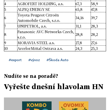
4
AGROFERT HOLDING, a.s.
67,3
58,9
5
ALPIQ ENERGY SE
65,8
47,8
Toyota Peugeot Citroën
6
34,16
39,7
Automobile Czech, s.r.o.
7
UNIPETROL, a.s.
31,1
28,3
Panasonic AVC Networks Czech,
8
28,8
28,2
s.r.o.
9
MORAVIA STEEL a.s.
27,8
27,6
10
ArcelorMittal Ostrava a.s.
24,3
25,3
#export
#vývoz
#Škoda Auto
Nudíte se na poradě?
Vyřešte dnešní hlavolam HN