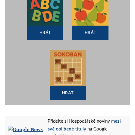
HRÁT
HRÁT
HRÁT
mezi
Přidejte si Hospodářské noviny
své oblíbené tituly
na Google