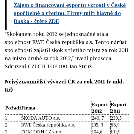
Zájem o financování exportu vzrostl v České
spořitelně o třetinu. Firmy míří hlavně do
Ruska
- čtěte ZDE
"Skokanem roku 2012 se jednoznačně stala
společnost RWE Česká republika a.s. Tento nárůst
společnosti zajistil skok z třetího místa za rok 2011
na místo druhé za rok 2012," uvedl předseda
Sdružení CZECH TOP 100 Jan Struž.
Nejvýznamnější vývozci ČR za rok 2011 (v mld.
Kč)
Export
Export
Pořadí
Firma
2012
2011
1
ŠKODA AUTO a.s.
240, 7
230,5
2
RWE Česká republika a.s.
135, 3
88,9
3
FOXCONN CZ s.r.o.
104,6
101,9