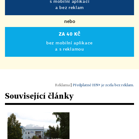
s mobilní aplikací
a bez reklam
nebo
ZA 40 KČ
bez mobilní aplikace
a s reklamou
|
Předplatné HN+ je zcela bez reklam.
Související články