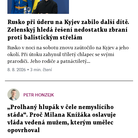
Rusko při úderu na Kyjev zabilo další dítě.
Zelenskyj hledá řešení nedostatku zbraní
proti balistickým střelám
Rusko v noci na sobotu znovu zaútočilo na Kyjev a jeho
okolí. Při útoku zahynul tříletý chlapec se svými
prarodiči. Jeho rodiče a patnáctiletý...
8. 8. 2026 ▪ 3 min. čtení
PETR HONZEJK
„Prolhaný hlupák v čele nemyslícího
stáda“. Proč Milana Knížáka oslavuje
vláda vedená mužem, kterým umělec
opovrhoval