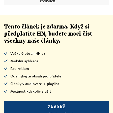
zprávách.
Tento článek
je
zdarma. Když si
předplatíte HN, budete moci číst
všechny naše články
.
Veškerý obsah HN.cz
Mobilní aplikace
Bez reklam
Odemykejte obsah pro přátele
Články v audioverzi + playlist
Možnost kdykoliv zrušit
ZA 80 KČ