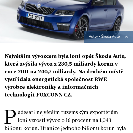
Autor ▪
Škoda Auto
Největším vývozcem byla loni opět Škoda Auto,
která zvýšila vývoz z 230,5 miliardy korun v
roce 2011 na 240,7 miliardy. Na druhém místě
vystřídala energetická společnost RWE
výrobce elektroniky a informačních
technologií FOXCONN CZ.
P
adesáti největším tuzemským exportérům
loni vzrostl vývoz o 16 procent na 1,043
bilionu korun. Hranice jednoho bilionu korun byla