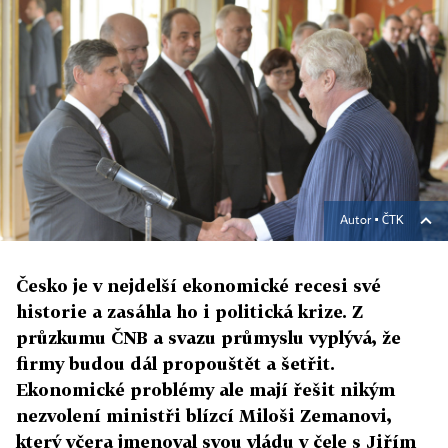
Autor ▪
ČTK
Česko je v nejdelší ekonomické recesi své
historie a zasáhla ho i politická krize. Z
průzkumu ČNB a svazu průmyslu vyplývá, že
firmy budou dál propouštět a šetřit.
Ekonomické problémy ale mají řešit nikým
nezvolení ministři blízcí Miloši Zemanovi,
který včera jmenoval svou vládu v čele s Jiřím