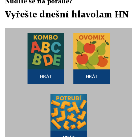
Nudíte se na poradě?
Vyřešte dnešní hlavolam HN
HRÁT
HRÁT