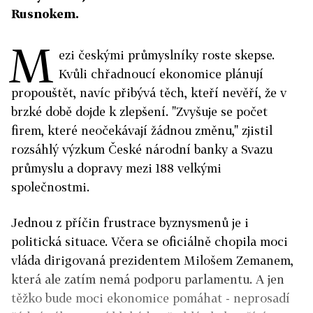
Rusnokem.
M
ezi českými průmyslníky roste skepse.
Kvůli chřadnoucí ekonomice plánují
propouštět, navíc přibývá těch, kteří nevěří, že v
brzké době dojde k zlepšení. "Zvyšuje se počet
firem, které neočekávají žádnou změnu," zjistil
rozsáhlý výzkum České národní banky a Svazu
průmyslu a dopravy mezi 188 velkými
společnostmi.
Jednou z příčin frustrace byznysmenů je i
politická situace. Včera se oficiálně chopila moci
vláda dirigovaná prezidentem Milošem Zemanem,
která ale zatím nemá podporu parlamentu. A jen
těžko bude moci ekonomice pomáhat - neprosadí