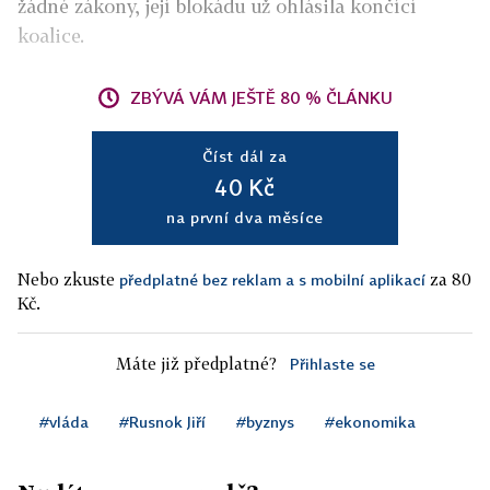
žádné zákony, její blokádu už ohlásila končící
koalice.
ZBÝVÁ VÁM JEŠTĚ 80 % ČLÁNKU
Číst dál za
40 Kč
na první dva měsíce
Nebo zkuste
za 80
předplatné bez reklam a s mobilní aplikací
Kč.
Máte již předplatné?
Přihlaste se
#vláda
#Rusnok Jiří
#byznys
#ekonomika