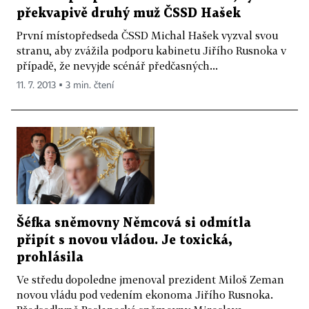
překvapivě druhý muž ČSSD Hašek
První místopředseda ČSSD Michal Hašek vyzval svou
stranu, aby zvážila podporu kabinetu Jiřího Rusnoka v
případě, že nevyjde scénář předčasných...
11. 7. 2013 ▪ 3 min. čtení
Šéfka sněmovny Němcová si odmítla
připít s novou vládou. Je toxická,
prohlásila
Ve středu dopoledne jmenoval prezident Miloš Zeman
novou vládu pod vedením ekonoma Jiřího Rusnoka.