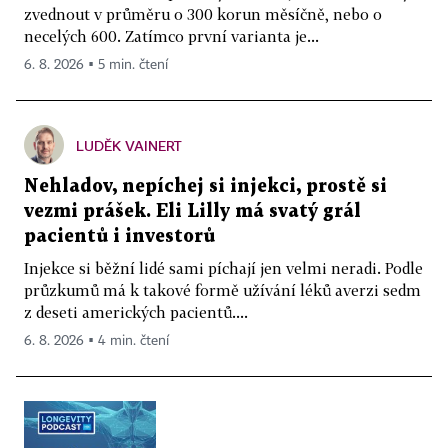
zvednout v průměru o 300 korun měsíčně, nebo o
necelých 600. Zatímco první varianta je...
6. 8. 2026 ▪ 5 min. čtení
LUDĚK VAINERT
Nehladov, nepíchej si injekci, prostě si
vezmi prášek. Eli Lilly má svatý grál
pacientů i investorů
Injekce si běžní lidé sami píchají jen velmi neradi. Podle
průzkumů má k takové formě užívání léků averzi sedm
z deseti amerických pacientů....
6. 8. 2026 ▪ 4 min. čtení