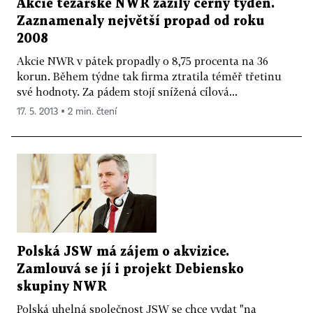
Akcie těžařské NWR zažily černý týden.
Zaznamenaly největší propad od roku
2008
Akcie NWR v pátek propadly o 8,75 procenta na 36
korun. Během týdne tak firma ztratila téměř třetinu
své hodnoty. Za pádem stojí snížená cílová...
17. 5. 2013 ▪ 2 min. čtení
Polská JSW má zájem o akvizice.
Zamlouvá se jí i projekt Debiensko
skupiny NWR
Polská uhelná společnost JSW se chce vydat "na