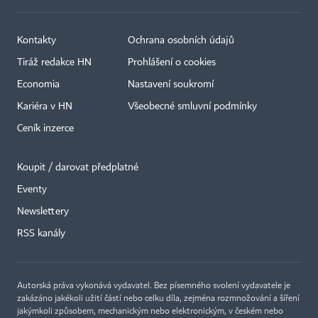
Kontakty
Ochrana osobních údajů
Tiráž redakce HN
Prohlášení o cookies
Economia
Nastavení soukromí
Kariéra v HN
Všeobecné smluvní podmínky
Ceník inzerce
Koupit / darovat předplatné
Eventy
×
Newslettery
RSS kanály
Autorská práva vykonává vydavatel. Bez písemného svolení vydavatele je
zakázáno jakékoli užití částí nebo celku díla, zejména rozmnožování a šíření
jakýmkoli způsobem, mechanickým nebo elektronickým, v českém nebo