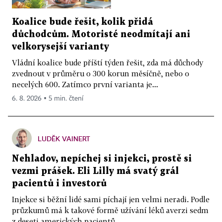
Koalice bude řešit, kolik přidá
důchodcům. Motoristé neodmítají ani
velkorysejší varianty
Vládní koalice bude příští týden řešit, zda má důchody
zvednout v průměru o 300 korun měsíčně, nebo o
necelých 600. Zatímco první varianta je...
6. 8. 2026 ▪ 5 min. čtení
LUDĚK VAINERT
Nehladov, nepíchej si injekci, prostě si
vezmi prášek. Eli Lilly má svatý grál
pacientů i investorů
Injekce si běžní lidé sami píchají jen velmi neradi. Podle
průzkumů má k takové formě užívání léků averzi sedm
z deseti amerických pacientů....