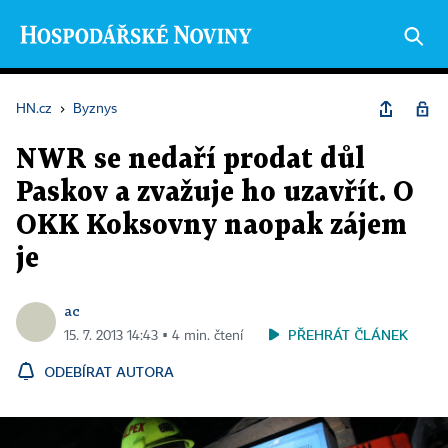
HN.cz
›
Byznys
NWR se nedaří prodat důl
Paskov a zvažuje ho uzavřít. O
OKK Koksovny naopak zájem
je
ac
PŘEHRÁT ČLÁNEK
15. 7. 2013 14:43 ▪ 4 min. čtení
ODEBÍRAT AUTORA