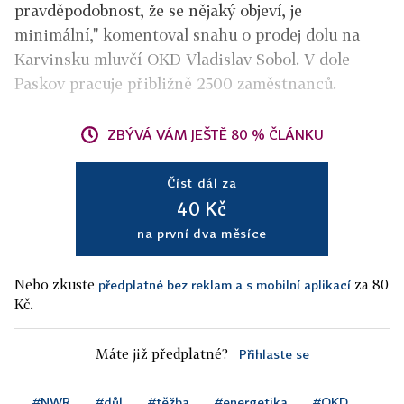
pravděpodobnost, že se nějaký objeví, je
minimální," komentoval snahu o prodej dolu na
Karvinsku mluvčí OKD Vladislav Sobol. V dole
Paskov pracuje přibližně 2500 zaměstnanců.
ZBÝVÁ VÁM JEŠTĚ 80 % ČLÁNKU
Číst dál za
40 Kč
na první dva měsíce
Nebo zkuste
za 80
předplatné bez reklam a s mobilní aplikací
Kč.
Máte již předplatné?
Přihlaste se
#NWR
#důl
#těžba
#energetika
#OKD