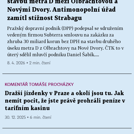
stavbu metra D mezi Olbrachtovou a
Novými Dvory. Antimonopolní úřad
zamítl stížnost Strabagu
Pražský dopravní podnik (DPP) podepsal se sdružením
vedeným firmou Subterra smlouvu na zakázku za
zhruba 30 miliard korun bez DPH na stavbu druhého
úseku metra D z Olbrachtovy na Nové Dvory. ČTK to v
úterý sdělil mluvčí podniku Daniel Šabík....
8. 4. 2026 ▪ 2 min. čtení
KOMENTÁŘ TOMÁŠE PROCHÁZKY
Dražší jízdenky v Praze a okolí jsou tu. Jak
nemít pocit, že jste právě prohráli peníze v
tarifním kasinu
30. 12. 2025 ▪ 6 min. čtení