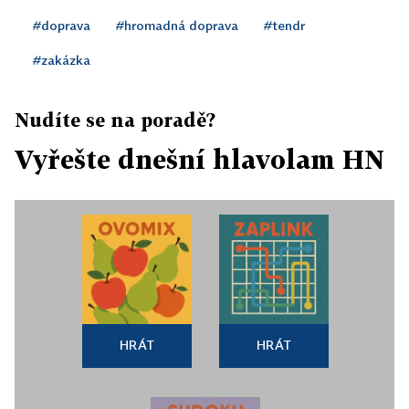
#doprava
#hromadná doprava
#tendr
#zakázka
Nudíte se na poradě?
Vyřešte dnešní hlavolam HN
HRÁT
HRÁT