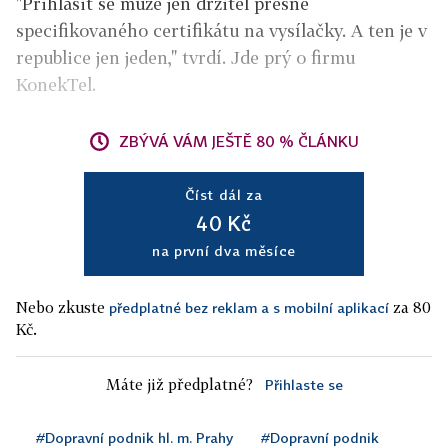
"Přihlásit se může jen držitel přesně
specifikovaného certifikátu na vysílačky. A ten je v
republice jen jeden," tvrdí. Jde prý o firmu
KonekTel.
ZBÝVÁ VÁM JEŠTĚ 80 % ČLÁNKU
Číst dál za
40 Kč
na první dva měsíce
Nebo zkuste
za 80
předplatné bez reklam a s mobilní aplikací
Kč.
Máte již předplatné?
Přihlaste se
#Dopravní podnik hl. m. Prahy
#Dopravní podnik