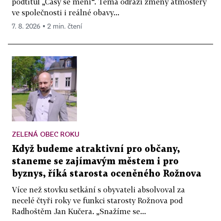
podtitul „Časy se mění“. Téma odráží změny atmosféry
ve společnosti i reálné obavy...
7. 8. 2026 ▪ 2 min. čtení
ZELENÁ OBEC ROKU
Když budeme atraktivní pro občany,
staneme se zajímavým městem i pro
byznys, říká starosta oceněného Rožnova
Více než stovku setkání s obyvateli absolvoval za
necelé čtyři roky ve funkci starosty Rožnova pod
Radhoštěm Jan Kučera. „Snažíme se...