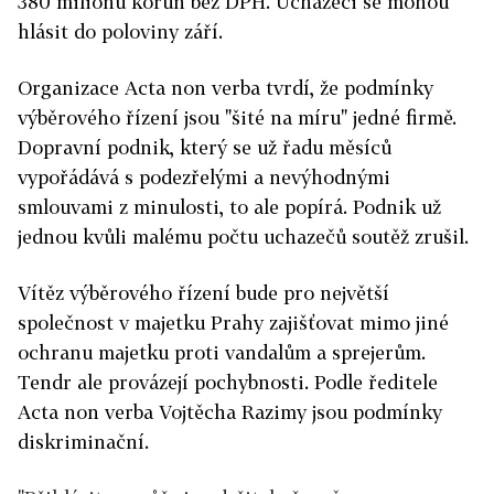
380 milionů korun bez DPH. Uchazeči se mohou
hlásit do poloviny září.
Organizace Acta non verba tvrdí, že podmínky
výběrového řízení jsou "šité na míru" jedné firmě.
Dopravní podnik, který se už řadu měsíců
vypořádává s podezřelými a nevýhodnými
smlouvami z minulosti, to ale popírá. Podnik už
jednou kvůli malému počtu uchazečů soutěž zrušil.
Vítěz výběrového řízení bude pro největší
společnost v majetku Prahy zajišťovat mimo jiné
ochranu majetku proti vandalům a sprejerům.
Tendr ale provázejí pochybnosti. Podle ředitele
Acta non verba Vojtěcha Razimy jsou podmínky
diskriminační.