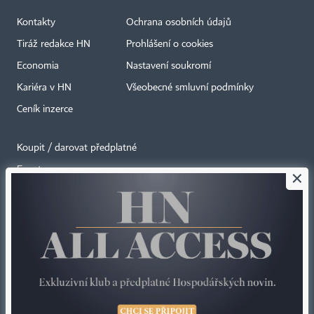
Kontakty
Ochrana osobních údajů
Tiráž redakce HN
Prohlášení o cookies
Economia
Nastavení soukromí
Kariéra v HN
Všeobecné smluvní podmínky
Ceník inzerce
Koupit / darovat předplatné
Eventy
×
Newslettery
RSS kanály
Autorská práva vykonává vydavatel. Bez písemného svolení vydavatele je
zakázáno jakékoli užití částí nebo celku díla, zejména rozmnožování a šíření
jakýmkoli způsobem, mechanickým nebo elektronickým, v českém nebo
jiném jazyce. Bez souhlasu vydavatele je zakázáno též rozmnožování