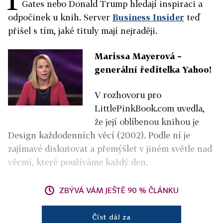
Gates nebo Donald Trump hledají inspiraci a
odpočinek u knih. Server
Business Insider
teď
přišel s tím, jaké tituly mají nejraději.
Marissa Mayerová –
generální ředitelka Yahoo!
V rozhovoru pro
LittlePinkBook.com uvedla,
že její oblíbenou knihou je
Design každodenních věcí (2002). Podle ní je
zajímavé diskutovat a přemýšlet v jiném světle nad
věcmi, které používáme každý den.
ZBÝVÁ VÁM JEŠTĚ 90 % ČLÁNKU
Číst dál za