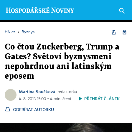
HN.cz
›
Byznys
Co čtou Zuckerberg, Trump a
Gates? Světoví byznysmeni
nepohrdnou ani latinským
eposem
Martina Součková
redaktorka
PŘEHRÁT ČLÁNEK
4. 8. 2013 15:00 ▪ 4 min. čtení
ODEBÍRAT AUTORKU