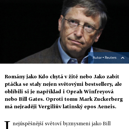
Autor ▪
Reuters
Romány jako Kdo chytá v žitě nebo Jako zabít
ptáčka se staly nejen světovými bestsellery, ale
oblíbili si je například i Oprah Winfreyová
nebo Bill Gates. Oproti tomu Mark Zuckerberg
má nejraději Vergiliův latinský epos Aeneis.
I
nejúspěšnější světoví byznysmeni jako Bill