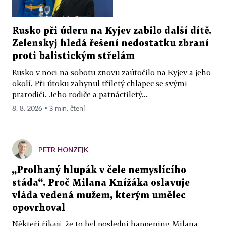
Rusko při úderu na Kyjev zabilo další dítě.
Zelenskyj hledá řešení nedostatku zbraní
proti balistickým střelám
Rusko v noci na sobotu znovu zaútočilo na Kyjev a jeho
okolí. Při útoku zahynul tříletý chlapec se svými
prarodiči. Jeho rodiče a patnáctiletý...
8. 8. 2026 ▪ 3 min. čtení
PETR HONZEJK
„Prolhaný hlupák v čele nemyslícího
stáda“. Proč Milana Knížáka oslavuje
vláda vedená mužem, kterým umělec
opovrhoval
Někteří říkají, že to byl poslední happening Milana