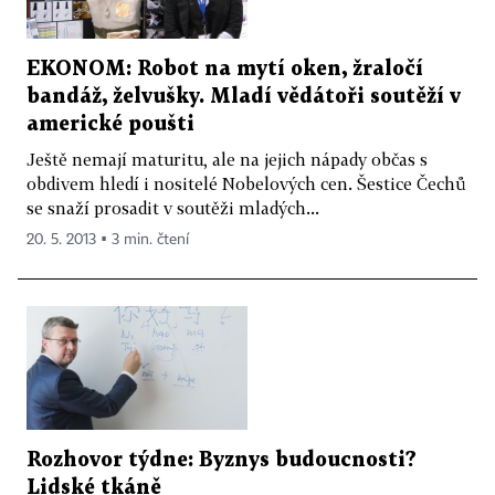
EKONOM: Robot na mytí oken, žraločí
bandáž, želvušky. Mladí vědátoři soutěží v
americké poušti
Ještě nemají maturitu, ale na jejich nápady občas s
obdivem hledí i nositelé Nobelových cen. Šestice Čechů
se snaží prosadit v soutěži mladých...
20. 5. 2013 ▪ 3 min. čtení
Rozhovor týdne: Byznys budoucnosti?
Lidské tkáně