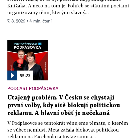
Knížáka. A něco na tom je. Pohřeb se státními poctami
organizovaný těmi, kterými slavný...
7. 8. 2026 ▪ 4 min. čtení
55:23
PODCAST PODPÁSOVKA
Utajený problém. V Česku se chystají
první volby, kdy sítě blokují politickou
reklamu. A hlavní oběť je nečekaná
V Podpásovce se tentokrát věnujeme tématu, o kterém
se vůbec nemluví. Meta začala blokovat politickou
reklamu na Facebooku a Instagramu a...