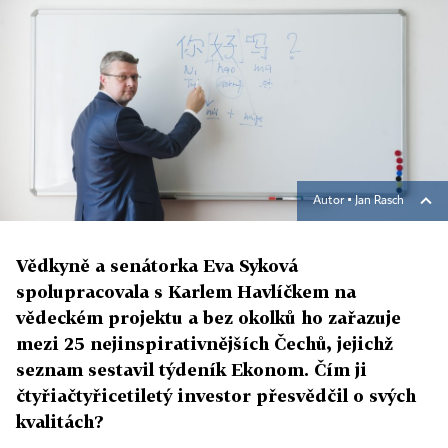
Autor ▪
Jan Rasch
Vědkyně a senátorka Eva Syková
spolupracovala s Karlem Havlíčkem na
vědeckém projektu a bez okolků ho zařazuje
mezi 25 nejinspirativnějších Čechů, jejichž
seznam sestavil týdeník Ekonom. Čím ji
čtyřiačtyřicetiletý investor přesvědčil o svých
kvalitách?