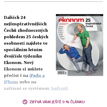
Dalších 24
nejinspirativnějších
Čechů zhodnocených
pohledem 25 českých
osobností najdete ve
speciálním letním
dvojčísle týdeníku
Ekonom. Nový
Ekonom si můžete
přečíst i na
iPadu a
iPhonu
nebo na
zařízení se systémem
Android
.
ZBÝVÁ VÁM JEŠTĚ 0 % ČLÁNKU