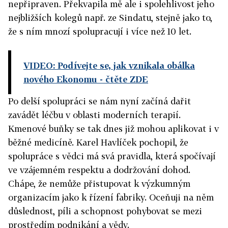
nepřipraven. Překvapila mě ale i spolehlivost jeho
nejbližších kolegů např. ze Sindatu, stejně jako to,
že s ním mnozí spolupracují i více než 10 let.
VIDEO: Podívejte se, jak vznikala obálka
nového Ekonomu
- čtěte ZDE
Po delší spolupráci se nám nyní začíná dařit
zavádět léčbu v oblasti moderních terapií.
Kmenové buňky se tak dnes již mohou aplikovat i v
běžné medicíně. Karel Havlíček pochopil, že
spolupráce s vědci má svá pravidla, která spočívají
ve vzájemném respektu a dodržování dohod.
Chápe, že nemůže přistupovat k výzkumným
organizacím jako k řízení fabriky. Oceňuji na něm
důslednost, píli a schopnost pohybovat se mezi
prostředím podnikání a vědy.