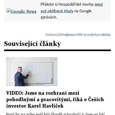
mezi
Přidejte si Hospodářské noviny
své oblíbené tituly
na Google
zprávách.
|
Předplatné HN+ je zcela bez reklam.
Související články
VIDEO: Jsme na rozhraní mezi
pohodlnými a pracovitými, říká o Češích
investor Karel Havlíček
Proč by na sebe měl být člověk náročný? V čem se liší