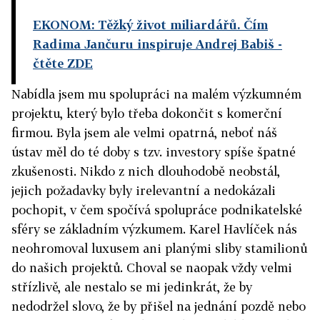
EKONOM: Těžký život miliardářů. Čím
Radima Jančuru inspiruje Andrej Babiš
-
čtěte ZDE
Nabídla jsem mu spolupráci na malém výzkumném
projektu, který bylo třeba dokončit s komerční
firmou. Byla jsem ale velmi opatrná, neboť náš
ústav měl do té doby s tzv. investory spíše špatné
zkušenosti. Nikdo z nich dlouhodobě neobstál,
jejich požadavky byly irelevantní a nedokázali
pochopit, v čem spočívá spolupráce podnikatelské
sféry se základním výzkumem. Karel Havlíček nás
neohromoval luxusem ani planými sliby stamilionů
do našich projektů. Choval se naopak vždy velmi
střízlivě, ale nestalo se mi jedinkrát, že by
nedodržel slovo, že by přišel na jednání pozdě nebo