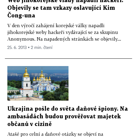
Web jihokorejské vlády napadli hackeři.
Objevily se tam vzkazy oslavující Kim
Čong-una
V den výročí zahájení korejské války napadli
jihokorejské weby hackeři vydávající se za skupinu
Anonymous. Na napadených stránkách se objevily...
25. 6. 2013 ▪ 2 min. čtení
Ukrajina pošle do světa daňové špiony. Na
ambasádách budou prověřovat majetek
občanů v cizině
Atašé pro celní a daňové otázky se objeví na