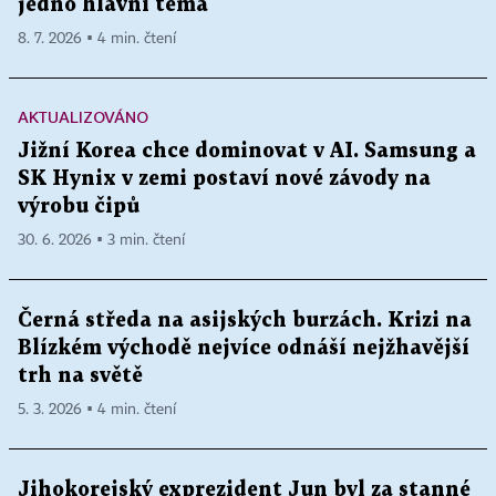
jedno hlavní téma
8. 7. 2026 ▪ 4 min. čtení
AKTUALIZOVÁNO
Jižní Korea chce dominovat v AI. Samsung a
SK Hynix v zemi postaví nové závody na
výrobu čipů
30. 6. 2026 ▪ 3 min. čtení
Černá středa na asijských burzách. Krizi na
Blízkém východě nejvíce odnáší nejžhavější
trh na světě
5. 3. 2026 ▪ 4 min. čtení
Jihokorejský exprezident Jun byl za stanné