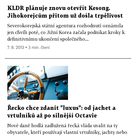
KLDR plánuje znovu otevřít Kesong.
Jihokorejcům přitom už došla trpělivost
Severokorejská státní agentura rozhodnutí oznámila
jen chvíli poté, co Jižní Korea začala podnikat kroky k
definitivnímu ukončení společného...
7. 8. 2013 ▪ 3 min. čtení
Řecko chce zdanit "luxus": od jachet a
vrtulníků až po silnější Octavie
Nové daně hodlá zadlužená řecká vláda uvalit na ty
obyvatele, kteří používají vlastní vrtulníky, jachty nebo