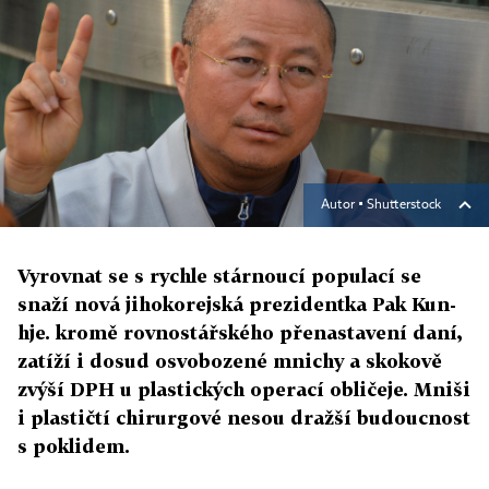
Autor ▪
Shutterstock
Vyrovnat se s rychle stárnoucí populací se
snaží nová jihokorejská prezidentka Pak Kun-
hje. kromě rovnostářského přenastavení daní,
zatíží i dosud osvobozené mnichy a skokově
zvýší DPH u plastických operací obličeje. Mniši
i plastičtí chirurgové nesou dražší budoucnost
s poklidem.