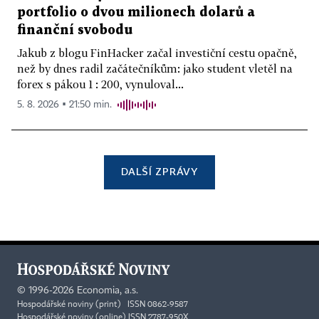
portfolio o dvou milionech dolarů a
finanční svobodu
Jakub z blogu FinHacker začal investiční cestu opačně,
než by dnes radil začátečníkům: jako student vletěl na
forex s pákou 1 : 200, vynuloval...
5. 8. 2026 ▪ 21:50 min.
DALŠÍ ZPRÁVY
©
1996-2026
Economia, a.s.
Hospodářské noviny (print) ISSN 0862-9587
Hospodářské noviny (online) ISSN 2787-950X