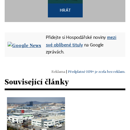
HRÁT
mezi
Přidejte si Hospodářské noviny
své oblíbené tituly
na Google
zprávách.
|
Předplatné HN+ je zcela bez reklam.
Související články