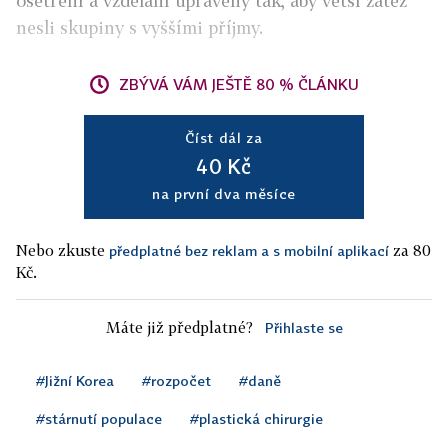
ošetření a vzdělání upraveny tak, aby větší zátěž
nesli skupiny s vyššími příjmy.
ZBÝVÁ VÁM JEŠTĚ 80 % ČLÁNKU
Číst dál za
40 Kč
na první dva měsíce
Nebo zkuste
za 80
předplatné bez reklam a s mobilní aplikací
Kč.
Máte již předplatné?
Přihlaste se
#Jižní Korea
#rozpočet
#daně
#stárnutí populace
#plastická chirurgie