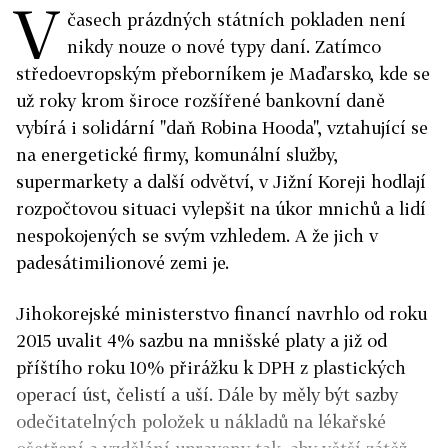
V
časech prázdných státních pokladen není
nikdy nouze o nové typy daní. Zatímco
středoevropským přeborníkem je Maďarsko, kde se
už roky krom široce rozšířené bankovní daně
vybírá i solidární "daň Robina Hooda", vztahující se
na energetické firmy, komunální služby,
supermarkety a další odvětví, v Jižní Koreji hodlají
rozpočtovou situaci vylepšit na úkor mnichů a lidí
nespokojených se svým vzhledem. A že jich v
padesátimilionové zemi je.
Jihokorejské ministerstvo financí navrhlo od roku
2015 uvalit 4% sazbu na mnišské platy a již od
příštího roku 10% přirážku k DPH z plastických
operací úst, čelistí a uší. Dále by měly být sazby
odečitatelných položek u nákladů na lékařské