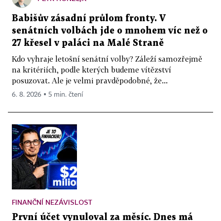
Babišův zásadní průlom fronty. V
senátních volbách jde o mnohem víc než o
27 křesel v paláci na Malé Straně
Kdo vyhraje letošní senátní volby? Záleží samozřejmě
na kritériích, podle kterých budeme vítězství
posuzovat. Ale je velmi pravděpodobné, že...
6. 8. 2026 ▪ 5 min. čtení
FINANČNÍ NEZÁVISLOST
První účet vynuloval za měsíc. Dnes má