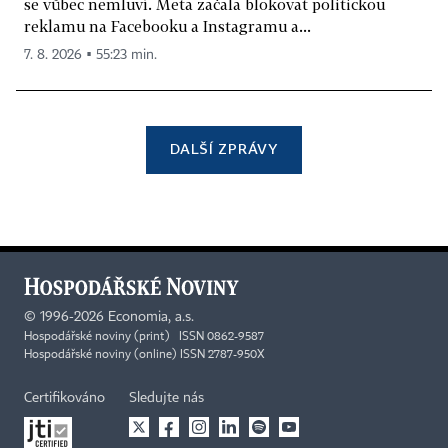
se vůbec nemluví. Meta začala blokovat politickou
reklamu na Facebooku a Instagramu a...
7. 8. 2026 ▪ 55:23 min.
DALŠÍ ZPRÁVY
©
1996-2026
Economia, a.s.
Hospodářské noviny (print) ISSN 0862-9587
Hospodářské noviny (online) ISSN 2787-950X
Certifikováno
Sledujte nás