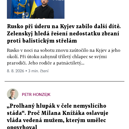
Rusko při úderu na Kyjev zabilo další dítě.
Zelenskyj hledá řešení nedostatku zbraní
proti balistickým střelám
Rusko v noci na sobotu znovu zaútočilo na Kyjev a jeho
okolí. Při útoku zahynul tříletý chlapec se svými
prarodiči. Jeho rodiče a patnáctiletý...
8. 8. 2026 ▪ 3 min. čtení
PETR HONZEJK
„Prolhaný hlupák v čele nemyslícího
stáda“. Proč Milana Knížáka oslavuje
vláda vedená mužem, kterým umělec
opovrhoval