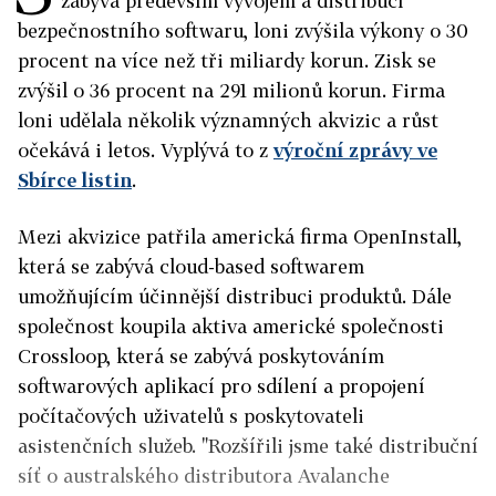
zabývá především vývojem a distribucí
bezpečnostního softwaru, loni zvýšila výkony o 30
procent na více než tři miliardy korun. Zisk se
zvýšil o 36 procent na 291 milionů korun. Firma
loni udělala několik významných akvizic a růst
očekává i letos. Vyplývá to z
výroční zprávy ve
Sbírce listin
.
Mezi akvizice patřila americká firma OpenInstall,
která se zabývá cloud-based softwarem
umožňujícím účinnější distribuci produktů. Dále
společnost koupila aktiva americké společnosti
Crossloop, která se zabývá poskytováním
softwarových aplikací pro sdílení a propojení
počítačových uživatelů s poskytovateli
asistenčních služeb. "Rozšířili jsme také distribuční
síť o australského distributora Avalanche