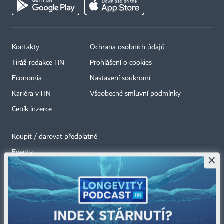
Kontakty
Ochrana osobních údajů
Tiráž redakce HN
Prohlášení o cookies
Economia
Nastavení soukromí
Kariéra v HN
Všeobecné smluvní podmínky
Ceník inzerce
Koupit / darovat předplatné
Eventy
×
Newslettery
RSS kanály
Autorská práva vykonává vydavatel. Bez písemného svolení vydavatele je