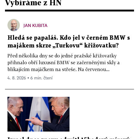
Vybíráme z HN
JAN KUBITA
Hledá se papaláš. Kdo jel v černém BMW s
majákem skrze „Turkovu“ křižovatku?
Před několika dny se do jedné pražské křižovatky
přihnalo obří luxusní BMW se začerněnými skly a
blikajícím majáčkem na střeše. Na červenou...
4. 8. 2026 ▪ 6 min. čtení