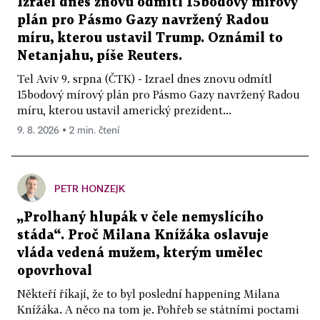
Izrael dnes znovu odmítl 15bodový mírový
plán pro Pásmo Gazy navržený Radou
míru, kterou ustavil Trump. Oznámil to
Netanjahu, píše Reuters.
Tel Aviv 9. srpna (ČTK) - Izrael dnes znovu odmítl
15bodový mírový plán pro Pásmo Gazy navržený Radou
míru, kterou ustavil americký prezident...
9. 8. 2026 ▪ 2 min. čtení
PETR HONZEJK
„Prolhaný hlupák v čele nemyslícího
stáda“. Proč Milana Knížáka oslavuje
vláda vedená mužem, kterým umělec
opovrhoval
Někteří říkají, že to byl poslední happening Milana
Knížáka. A něco na tom je. Pohřeb se státními poctami