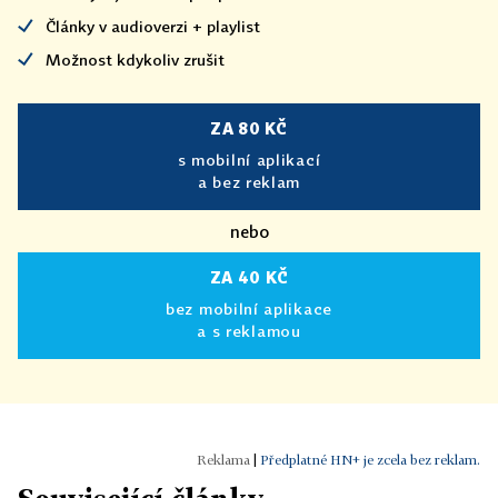
Články v audioverzi + playlist
Možnost kdykoliv zrušit
ZA 80 KČ
s mobilní aplikací
a bez reklam
nebo
ZA 40 KČ
bez mobilní aplikace
a s reklamou
|
Předplatné HN+ je zcela bez reklam.