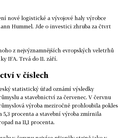
ní nové logistické a vývojové haly výrobce
Mann Hummel. Jde o investici zhruba za čtvrt
ednoho z nejvýznamnějších evropských veletrhů
y IFA. Trvá do 11. září.
tví v číslech
eský statistický úřad oznámí výsledky
růmyslu a stavebnictví za červenec. V červnu
růmyslová výroba meziročně prohloubila pokles
a 5,3 procenta a stavební výroba zmírnila
ropad na 11,1 procenta.
lu v červnu nejvíce přispěly stejně jako v