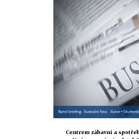
Ranní briefing - Ilustrační foto
Autor ▪
Shutters
Centrem zábavní a spotřební