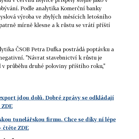
obývání. Podle analytika Komerční banky
slová výroba ve zbylých měsících letošního
patrně mírně klesne a k růstu se vrátí příští
alytika ČSOB Petra Dufka postrádá poptávku a
negativní. "Návrat stavebnictví k růstu je
 v průběhu druhé poloviny příštího roku,"
export jdou dolů. Dobré zprávy se odkládají
e ZDE
kou tunelářskou firmu. Chce se díky ní lépe
- čtěte ZDE