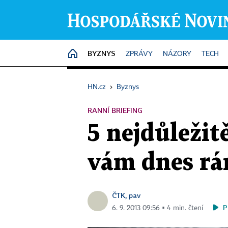
BYZNYS
HOME
ZPRÁVY
NÁZORY
TECH
HN.cz
›
Byznys
RANNÍ BRIEFING
5 nejdůležit
vám dnes rá
ČTK, pav
P
6. 9. 2013 09:56 ▪ 4 min. čtení