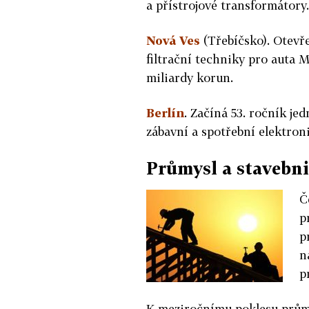
a přístrojové transformátory.
Nová Ves
(Třebíčsko). Otevře
filtrační techniky pro auta 
miliardy korun.
Berlín
. Začíná 53. ročník j
zábavní a spotřební elektronik
Průmysl a stavebnic
Č
p
p
n
p
K meziročnímu poklesu průmys