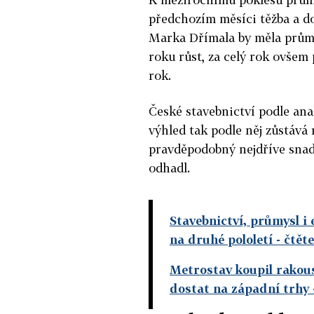
předchozím měsíci těžba a d
Marka Dřímala by měla průmy
roku růst, za celý rok ovšem 
rok.
České stavebnictví podle an
výhled tak podle něj zůstává 
pravděpodobný nejdříve snad
odhadl.
Stavebnictví, průmysl i 
na druhé pololetí
- čtět
Metrostav koupil rakous
dostat na západní trhy