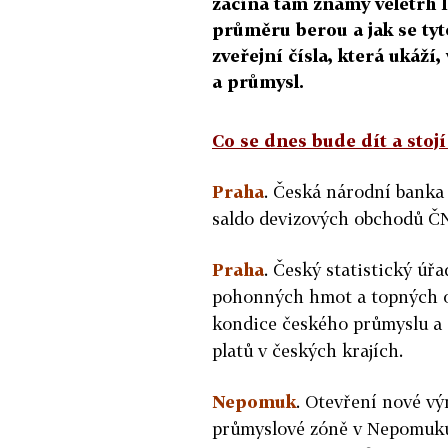
začíná tam známý veletrh I
průměru berou a jak se tyto
zveřejní čísla, která ukáží
a průmysl.
Co se dnes bude dít a stoj
Praha
. Česká národní banka 
saldo devizových obchodů ČNB
Praha
. Český statistický úř
pohonných hmot a topných olej
kondice českého průmyslu a 
platů v českých krajích.
Nepomuk
. Otevření nové vý
průmyslové zóně v Nepomuku.