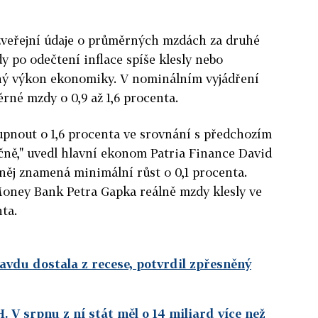
 zveřejní údaje o průměrných mzdách za druhé
dy po odečtení inflace spíše klesly nebo
ný výkon ekonomiky. V nominálním vyjádření
rné mzdy o 0,9 až 1,6 procenta.
pnout o 1,6 procenta ve srovnání s předchozím
ně," uvedl hlavní ekonom Patria Finance David
něj znamená minimální růst o 0,1 procenta.
oney Bank Petra Gapka reálně mzdy klesly ve
ta.
vdu dostala z recese, potvrdil zpřesněný
H. V srpnu z ní stát měl o 14 miliard více než