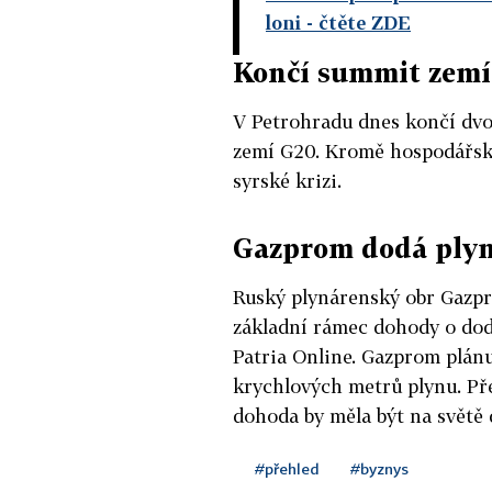
loni
- čtěte ZDE
Končí summit zemí
V Petrohradu dnes končí dv
zemí G20. Kromě hospodářsk
syrské krizi.
Gazprom dodá plyn
Ruský plynárenský obr Gazp
základní rámec dohody o dod
Patria Online. Gazprom plánu
krychlových metrů plynu. Pře
dohoda by měla být na světě 
#přehled
#byznys