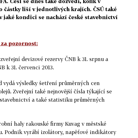
FA. Češi se dnes také dozvědí, kolik v
 částky liší v jednotlivých krajích. ČSÚ také
, v jaké kondici se nachází české stavebnictví
í za pozornost
:
zveřejní devizové rezervy ČNB k 31. srpnu a
 k 31. červenci 2013.
ad vydá výsledky šetření průměrných cen
ů. Zveřejní také nejnovější čísla týkající se
stavebnictví a také statistiku průměrných
robní haly rakouské firmy Kuvag v městské
 Podnik vyrábí izolátory, napěťové indikátory