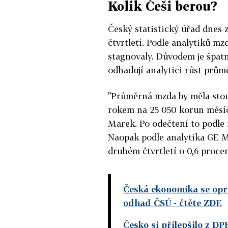
Kolik Češi berou?
Český statistický úřad dnes
čtvrtletí. Podle analytiků mz
stagnovaly. Důvodem je špat
odhadují analytici růst průmě
"Průměrná mzda by měla stou
rokem na 25 050 korun měsíč
Marek. Po odečtení to podle 
Naopak podle analytika GE M
druhém čtvrtletí o 0,6 procen
Česká ekonomika se opra
odhad ČSÚ
- čtěte ZDE
Česko si přilepšilo z DP