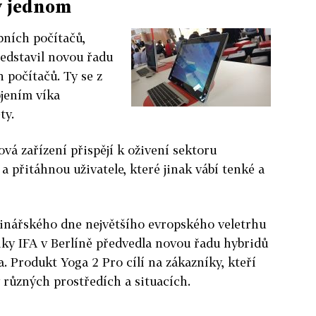
v jednom
bních počítačů,
edstavil novou řadu
 počítačů. Ty se z
jením víka
ty.
ová zařízení přispějí k oživení sektoru
a přitáhnou uživatele, které jinak vábí tenké a
inářského dne největšího evropského veletrhu
iky IFA v Berlíně předvedla novou řadu hybridů
. Produkt Yoga 2 Pro cílí na zákazníky, kteří
 v různých prostředích a situacích.