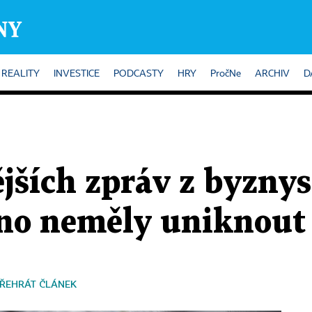
REALITY
INVESTICE
PODCASTY
HRY
PročNe
ARCHIV
D
ějších zpráv z byznys
no neměly uniknout
ŘEHRÁT ČLÁNEK