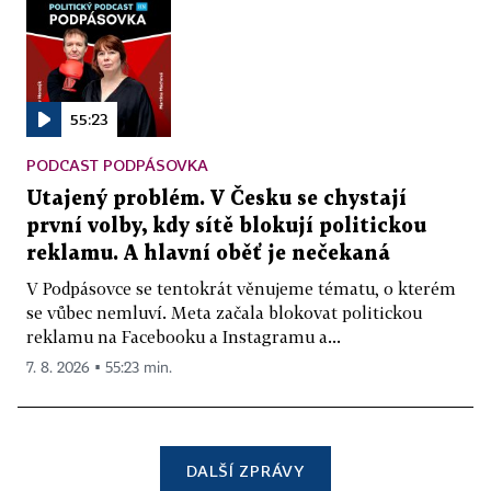
55:23
PODCAST PODPÁSOVKA
Utajený problém. V Česku se chystají
první volby, kdy sítě blokují politickou
reklamu. A hlavní oběť je nečekaná
V Podpásovce se tentokrát věnujeme tématu, o kterém
se vůbec nemluví. Meta začala blokovat politickou
reklamu na Facebooku a Instagramu a...
7. 8. 2026 ▪ 55:23 min.
DALŠÍ ZPRÁVY