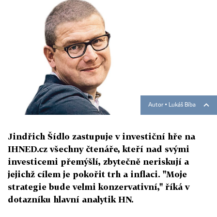
Autor ▪
Lukáš Bíba
Jindřich Šídlo zastupuje v investiční hře na
IHNED.cz všechny čtenáře, kteří nad svými
investicemi přemýšlí, zbytečně neriskují a
jejichž cílem je pokořit trh a inflaci. "Moje
strategie bude velmi konzervativní," říká v
dotazníku hlavní analytik HN.