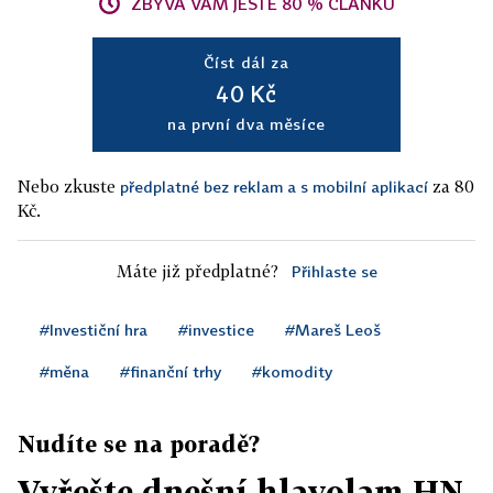
ZBÝVÁ VÁM JEŠTĚ 80 % ČLÁNKU
Číst dál za
40 Kč
na první dva měsíce
Nebo zkuste
za 80
předplatné bez reklam a s mobilní aplikací
Kč.
Máte již předplatné?
Přihlaste se
#Investiční hra
#investice
#Mareš Leoš
#měna
#finanční trhy
#komodity
Nudíte se na poradě?
Vyřešte dnešní hlavolam HN