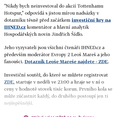
"Nikdy bych neinvestoval do akcií Tottenhamu
Hotspur," odpovídá s jistou mírou nadsázky v
dotazníku těsně před začátkem
investiční hry na
IHNED.cz
komentátor a hlavní analytik
Hospodářských novin Jindřich Šídlo.
Jeho vyzyvateli jsou všichni čtenáři IHNED.cz a
především moderátor Evropy 2 Leoš Mareš a jeho
fanoušci.
Dotazník Leoše Mareše najdete - ZDE
.
Investiční soutěž, do které se můžete registrovat
ZDE
, startuje v neděli ve 23:00 a hraje se v ní o
ceny v hodnotě stovek tisíc korun. Prvního kola se
může zúčastnit každý, do druhého postoupí jen ti
nejúspěšnější.