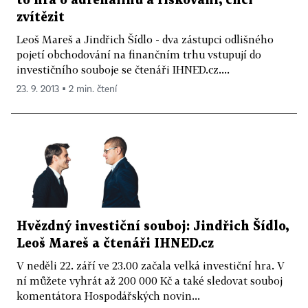
to hra o adrenalinu a riskování, chci
zvítězit
Leoš Mareš a Jindřich Šídlo - dva zástupci odlišného
pojetí obchodování na finančním trhu vstupují do
investičního souboje se čtenáři IHNED.cz....
23. 9. 2013 ▪ 2 min. čtení
Hvězdný investiční souboj: Jindřich Šídlo,
Leoš Mareš a čtenáři IHNED.cz
V neděli 22. září ve 23.00 začala velká investiční hra. V
ní můžete vyhrát až 200 000 Kč a také sledovat souboj
komentátora Hospodářských novin...