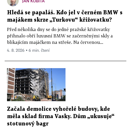
JAN KUBITA
Hledá se papaláš. Kdo jel v černém BMW s
majákem skrze „Turkovu“ křižovatku?
Před několika dny se do jedné pražské křižovatky
přihnalo obří luxusní BMW se začerněnými skly a
blikajícím majáčkem na střeše. Na červenou...
4. 8. 2026 ▪ 6 min. čtení
Začala demolice vyhořelé budovy, kde
měla sklad firma Vasky. Dům „ukusuje“
stotunový bagr