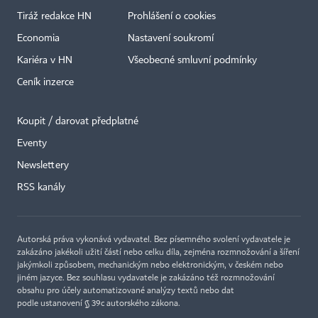
Tiráž redakce HN
Prohlášení o cookies
Economia
Nastavení soukromí
Kariéra v HN
Všeobecné smluvní podmínky
Ceník inzerce
Koupit / darovat předplatné
Eventy
Newslettery
×
RSS kanály
Autorská práva vykonává vydavatel. Bez písemného svolení vydavatele je
zakázáno jakékoli užití částí nebo celku díla, zejména rozmnožování a šíření
jakýmkoli způsobem, mechanickým nebo elektronickým, v českém nebo
jiném jazyce. Bez souhlasu vydavatele je zakázáno též rozmnožování
obsahu pro účely automatizované analýzy textů nebo dat
podle ustanovení § 39c autorského zákona.