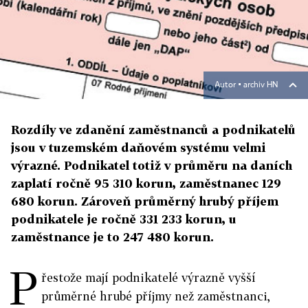
Autor ▪
archiv HN
Rozdíly ve zdanění zaměstnanců a podnikatelů
jsou v tuzemském daňovém systému velmi
výrazné. Podnikatel totiž v průměru na daních
zaplatí ročně 95 310 korun, zaměstnanec 129
680 korun. Zároveň průměrný hrubý příjem
podnikatele je ročně 331 233 korun, u
zaměstnance je to 247 480 korun.
P
řestože mají podnikatelé výrazně vyšší
průměrné hrubé příjmy než zaměstnanci,