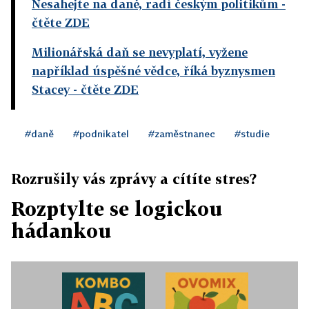
Nesahejte na daně, radí českým politikům
-
čtěte ZDE
Milionářská daň se nevyplatí, vyžene
například úspěšné vědce, říká byznysmen
Stacey
- čtěte ZDE
#daně
#podnikatel
#zaměstnanec
#studie
Rozrušily vás zprávy a cítíte stres?
Rozptylte se logickou
hádankou