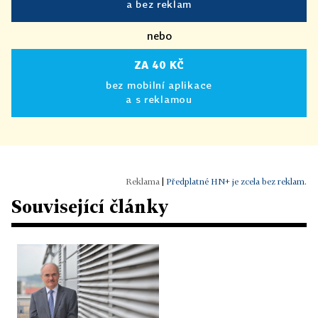
a bez reklam
nebo
ZA 40 KČ
bez mobilní aplikace
a s reklamou
|
Předplatné HN+ je zcela bez reklam.
Související články