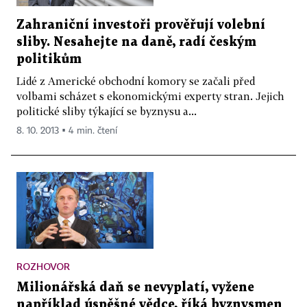
Zahraniční investoři prověřují volební
sliby. Nesahejte na daně, radí českým
politikům
Lidé z Americké obchodní komory se začali před
volbami scházet s ekonomickými experty stran. Jejich
politické sliby týkající se byznysu a...
8. 10. 2013 ▪ 4 min. čtení
ROZHOVOR
Milionářská daň se nevyplatí, vyžene
například úspěšné vědce, říká byznysmen