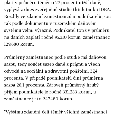
platí v průměru téměř o 27 procent nižší daně,
vyplývá z dnes zveřejněné studie think tanku IDEA.
Rozdíly ve zdanění zaměstnanců a podnikatelů jsou
tak podle dokumentu v tuzemském daňovém
systému velmi výrazné. Podnikatel totiž v průměru
na daních zaplatí ročně 95.310 korun, zaměstnanec
129.680 korun.
Průměrný zaměstnanec podle studie má daňovou
sazbu, tedy součet sazeb daně z příjmu a všech
odvodů na sociální a zdravotní pojištění, 37,4
procenta. V případě podnikatelů činí průměrná
sazba 28,1 procenta. Zároveň průměrný hrubý
příjem podnikatele je ročně 331.233 korun, u
zaměstnance je to 247.480 korun.
"Vyššímu zdanění čelí téměř všichni zaměstnanci