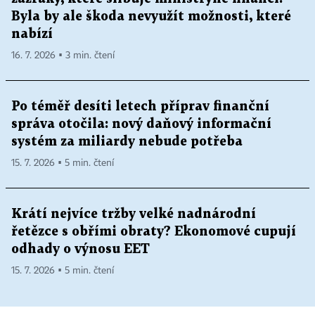
Byla by ale škoda nevyužít možnosti, které
nabízí
16. 7. 2026 ▪ 3 min. čtení
Po téměř desíti letech příprav finanční
správa otočila: nový daňový informační
systém za miliardy nebude potřeba
15. 7. 2026 ▪ 5 min. čtení
Krátí nejvíce tržby velké nadnárodní
řetězce s obřími obraty? Ekonomové cupují
odhady o výnosu EET
15. 7. 2026 ▪ 5 min. čtení