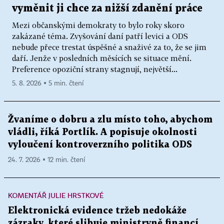
vyměnit ji chce za nižší zdanění práce
Mezi občanskými demokraty to bylo roky skoro
zakázané téma. Zvyšování daní patří levici a ODS
nebude přece trestat úspěšné a snaživé za to, že se jim
daří. Jenže v posledních měsících se situace mění.
Preference opoziční strany stagnují, největší...
5. 8. 2026 ▪ 5 min. čtení
Žvaníme o dobru a zlu místo toho, abychom
vládli, říká Portlík. A popisuje okolnosti
vyloučení kontroverzního politika ODS
24. 7. 2026 ▪ 12 min. čtení
KOMENTÁŘ JULIE HRSTKOVÉ
Elektronická evidence tržeb nedokáže
zázraky, které slibuje ministryně financí.