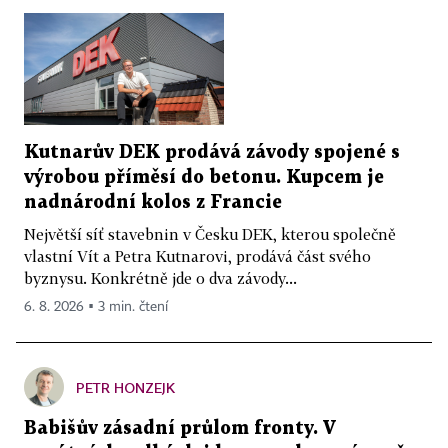
Kutnarův DEK prodává závody spojené s
výrobou příměsí do betonu. Kupcem je
nadnárodní kolos z Francie
Největší síť stavebnin v Česku DEK, kterou společně
vlastní Vít a Petra Kutnarovi, prodává část svého
byznysu. Konkrétně jde o dva závody...
6. 8. 2026 ▪ 3 min. čtení
PETR HONZEJK
Babišův zásadní průlom fronty. V