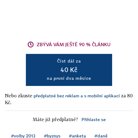
ZBÝVÁ VÁM JEŠTĚ 90 % ČLÁNKU
Číst dál za
40 Kč
na první dva měsíce
Nebo zkuste
za 80
předplatné bez reklam a s mobilní aplikací
Kč.
Máte již předplatné?
Přihlaste se
#volby 2013
#byznys
#anketa
#daně