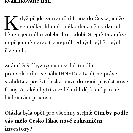
kvalifikované lidi.
K
dyž přijde zahraniční firma do Česka, může
se dočkat klidně i několika změn v daních
během jediného volebního období. Stejně tak může
nepříjemně narazit v neprůhledných výběrových
řízeních.
Známí čeští byznysmeni v dalším dílu
předvolebního seriálu IHNED.cz tvrdí, že právě
stabilita a pověst Česka může do země přivést nové
firmy. A také chytří a vzdělaní lidé, kteří pro ně
budou rádi pracovat.
Otázka byla opět pro všechny stejná:
Čím by podle
vás mělo Česko lákat nové zahraniční
investory?