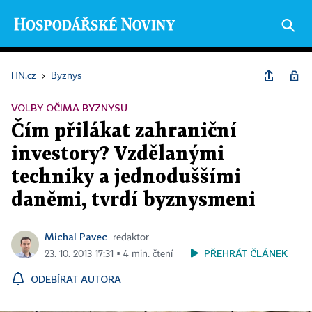
HN.cz
›
Byznys
VOLBY OČIMA BYZNYSU
Čím přilákat zahraniční
investory? Vzdělanými
techniky a jednoduššími
daněmi, tvrdí byznysmeni
Michal Pavec
redaktor
PŘEHRÁT ČLÁNEK
23. 10. 2013 17:31 ▪ 4 min. čtení
ODEBÍRAT AUTORA