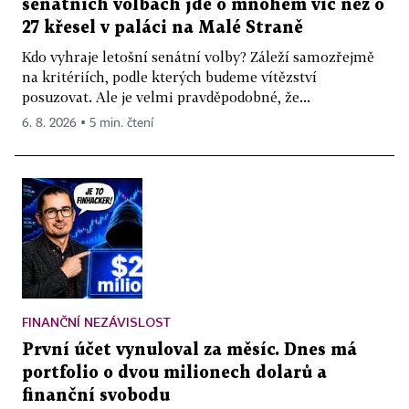
senátních volbách jde o mnohem víc než o
27 křesel v paláci na Malé Straně
Kdo vyhraje letošní senátní volby? Záleží samozřejmě
na kritériích, podle kterých budeme vítězství
posuzovat. Ale je velmi pravděpodobné, že...
6. 8. 2026 ▪ 5 min. čtení
FINANČNÍ NEZÁVISLOST
První účet vynuloval za měsíc. Dnes má
portfolio o dvou milionech dolarů a
finanční svobodu