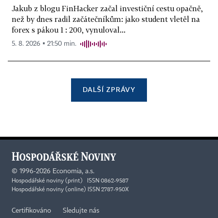
Jakub z blogu FinHacker začal investiční cestu opačně,
než by dnes radil začátečníkům: jako student vletěl na
forex s pákou 1 : 200, vynuloval...
5. 8. 2026 ▪ 21:50 min.
DALŠÍ ZPRÁVY
©
1996-2026
Economia, a.s.
Hospodářské noviny (print) ISSN 0862-9587
Hospodářské noviny (online) ISSN 2787-950X
Certifikováno
Sledujte nás