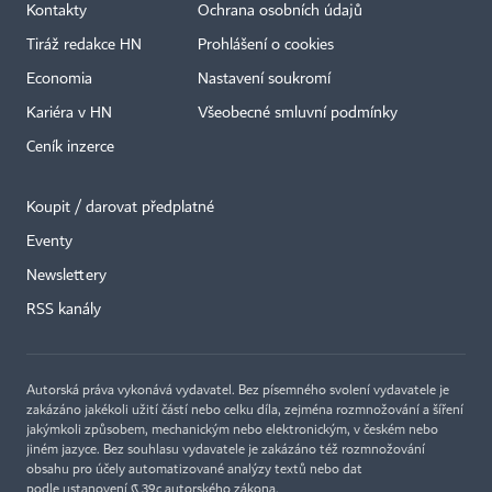
Kontakty
Ochrana osobních údajů
Tiráž redakce HN
Prohlášení o cookies
Economia
Nastavení soukromí
Kariéra v HN
Všeobecné smluvní podmínky
Ceník inzerce
Koupit / darovat předplatné
Eventy
Newslettery
×
RSS kanály
Autorská práva vykonává vydavatel. Bez písemného svolení vydavatele je
zakázáno jakékoli užití částí nebo celku díla, zejména rozmnožování a šíření
jakýmkoli způsobem, mechanickým nebo elektronickým, v českém nebo
jiném jazyce. Bez souhlasu vydavatele je zakázáno též rozmnožování
obsahu pro účely automatizované analýzy textů nebo dat
podle ustanovení § 39c autorského zákona.