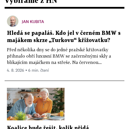
Vybíráme z HN
JAN KUBITA
Hledá se papaláš. Kdo jel v černém BMW s
majákem skrze „Turkovu“ křižovatku?
Před několika dny se do jedné pražské křižovatky
přihnalo obří luxusní BMW se začerněnými skly a
blikajícím majáčkem na střeše. Na červenou...
4. 8. 2026 ▪ 6 min. čtení
Koalice bude řešit, kolik přidá