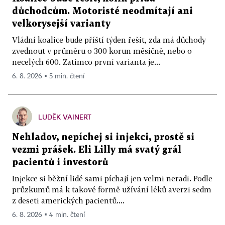
důchodcům. Motoristé neodmítají ani
velkorysejší varianty
Vládní koalice bude příští týden řešit, zda má důchody
zvednout v průměru o 300 korun měsíčně, nebo o
necelých 600. Zatímco první varianta je...
6. 8. 2026 ▪ 5 min. čtení
LUDĚK VAINERT
Nehladov, nepíchej si injekci, prostě si
vezmi prášek. Eli Lilly má svatý grál
pacientů i investorů
Injekce si běžní lidé sami píchají jen velmi neradi. Podle
průzkumů má k takové formě užívání léků averzi sedm
z deseti amerických pacientů....
6. 8. 2026 ▪ 4 min. čtení