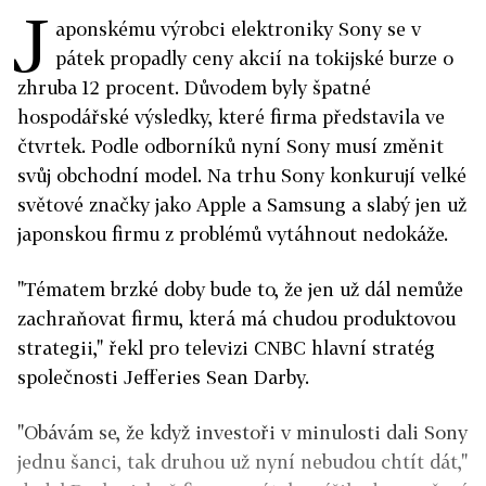
J
aponskému výrobci elektroniky Sony se v
pátek propadly ceny akcií na tokijské burze o
zhruba 12 procent. Důvodem byly špatné
hospodářské výsledky, které firma představila ve
čtvrtek. Podle odborníků nyní Sony musí změnit
svůj obchodní model. Na trhu Sony konkurují velké
světové značky jako Apple a Samsung a slabý jen už
japonskou firmu z problémů vytáhnout nedokáže.
"Tématem brzké doby bude to, že jen už dál nemůže
zachraňovat firmu, která má chudou produktovou
strategii," řekl pro televizi CNBC hlavní stratég
společnosti Jefferies Sean Darby.
"Obávám se, že když investoři v minulosti dali Sony
jednu šanci, tak druhou už nyní nebudou chtít dát,"