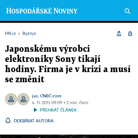
HN.cz
›
Byznys
Japonskému výrobci
elektroniky Sony tikají
hodiny. Firma je v krizi a musí
se změnit
jas
CNBC.com
,
4. 11. 2013 09:09 ▪ 2 min. čtení
PŘEHRÁT ČLÁNEK
ODEBÍRAT AUTORA