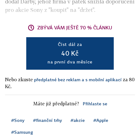
dodal Darby, jehož firma v pátek snížila doporučení
pro akcie Sony z "koupit" na "držet".
ZBÝVÁ VÁM JEŠTĚ 70 % ČLÁNKU
Číst dál za
40 Kč
na první dva měsíce
Nebo zkuste
za 80
předplatné bez reklam a s mobilní aplikací
Kč.
Máte již předplatné?
Přihlaste se
#Sony
#finanční trhy
#akcie
#Apple
#Samsung