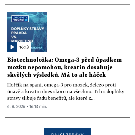
16:13
Biotechnoložka: Omega-3 před úpadkem
mozku nepomohou, kreatin dosahuje
skvělých výsledků. Má to ale háček
Hořčík na spaní, omega-3 pro mozek, železo proti
únavě a kreatin dnes skoro na všechno. Trh s doplňky
stravy slibuje řadu benefitů, ale které z...
6. 8. 2026 ▪ 16:13 min.
DALŠÍ ZPRÁVY